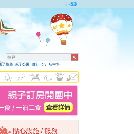
手機版
親子旅遊
親子公園
健行
diy
玩中學
貼心設施 / 服務