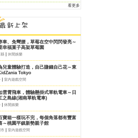
看更多
停車、免彎腰，草莓在空中閃閃發亮～
栗幸福菓子高架草莓園
|
栗縣
休閒娛樂
為兒童體驗打造，自己賺錢自己花～東
idZania Tokyo
|
外
室內遊戲空間
如雲霄飛車，體驗懸掛式單軌電車～日
江之島線(湘南單軌電車)
|
外
休閒娛樂
百寶箱一樣玩不完，每個角落都有豐富
喜～桃園平鎮新勢親子館
|
園市
室內遊戲空間