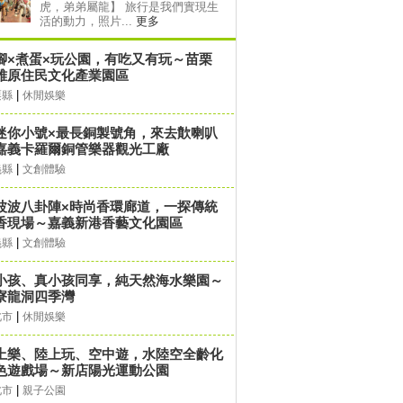
虎，弟弟屬龍】 旅行是我們實現生
活的動力，照片...
更多
腳×煮蛋×玩公園，有吃又有玩～苗栗
雅原住民文化產業園區
|
栗縣
休閒娛樂
迷你小號×最長銅製號角，來去歕喇叭
嘉義卡羅爾銅管樂器觀光工廠
|
義縣
文創體驗
波波八卦陣×時尚香環廊道，一探傳統
香現場～嘉義新港香藝文化園區
|
義縣
文創體驗
小孩、真小孩同享，純天然海水樂園～
寮龍洞四季灣
|
北市
休閒娛樂
上樂、陸上玩、空中遊，水陸空全齡化
色遊戲場～新店陽光運動公園
|
北市
親子公園