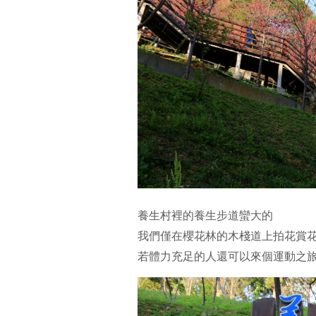
養生村裡的養生步道蠻大的
我們僅在櫻花林的木棧道上拍花賞
若體力充足的人還可以來個運動之旅