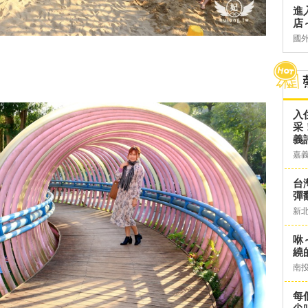
進
店～
國
入
采
義
嘉
台灣
彈
新
咻
繞
南
每