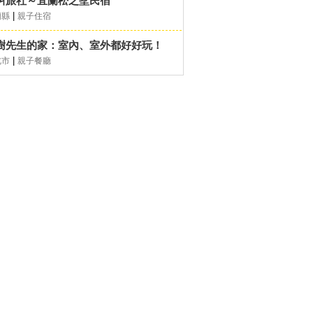
叫旅社～宜蘭松之墅民宿
|
蘭縣
親子住宿
樹先生的家：室內、室外都好好玩！
|
北市
親子餐廳