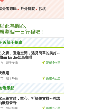
室外遊戲區
戶外庭院
沙坑
附近親子餐廳
古文青、童趣空間，遇見簡單的美好～
hiii birdie知鳥咖啡
|
距離4公里
園市
親子餐廳
天農場
|
距離4公里
園市
親子餐廳
附近景點
家三級古蹟，散心、祈福兼賞櫻～桃園
山巖觀音寺
|
距離2公里
園市
賞花情報