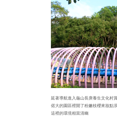
延著導航進入龜山長庚養生文化村
偌大的園區裡開了粉嫩枝櫻來妝點
這裡的環境相當清幽