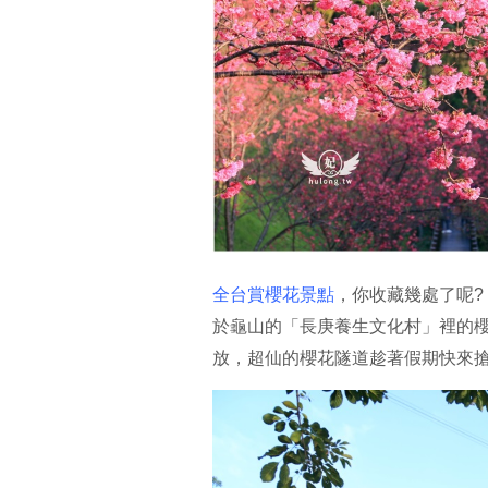
全台賞櫻花景點
，你收藏幾處了呢?
於龜山的「長庚養生文化村」裡的
放，超仙的櫻花隧道趁著假期快來搶