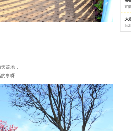
尖
宜
大
台
舖天蓋地，
福的事呀