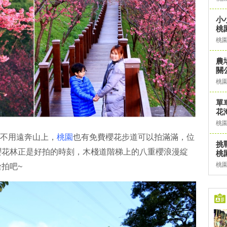
小
桃
桃
農
關
桃
單
花
桃
 不用遠奔山上，
桃園
也有免費櫻花步道可以拍滿滿，位
挑
櫻花林正是好拍的時刻，木棧道階梯上的八重櫻浪漫綻
桃園
桃
拍吧~