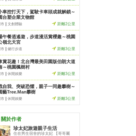
小車控打天下，駕駛卡車頭成就解鎖～
園台塑企業文物館
|
距離2公里
園市
文創體驗
場午餐逍遙遊，步道漫活賞櫻趣～桃園
公嶺北天宮
|
距離3公里
園市
健行步道
車賞花趣！北台灣最美田園版伯朗大道
海～桃園楓樹村
|
距離3公里
園市
休閒娛樂
戰自我、突破恐懼，親子一同趣攀樹～
藝Tree.Man攀樹
|
距離3公里
園市
休閒娛樂
關於作者
珍太妃旅遊親子生活
住在男生宿舍的珍太妃 【哥哥屬