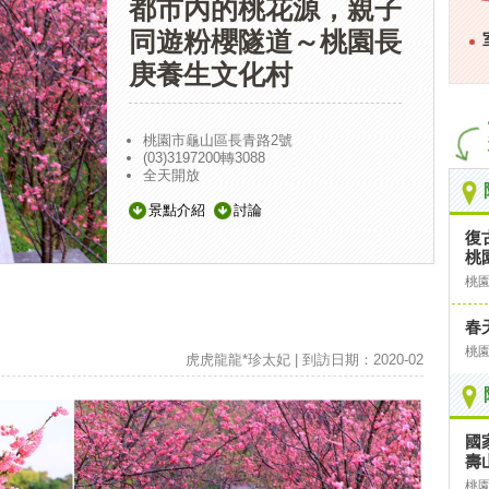
都市內的桃花源，親子
同遊粉櫻隧道～桃園長
庚養生文化村
桃園市龜山區長青路2號
(03)3197200轉3088
全天開放
景點介紹
討論
復
桃園
桃
春
桃
虎虎龍龍*珍太妃 | 到訪日期：2020-02
國
壽
桃