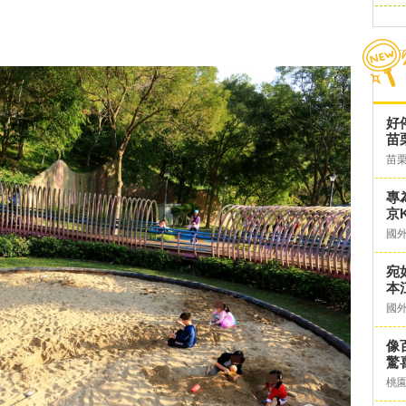
好
苗
苗
專
京K
國
宛
本
國
像
驚
桃