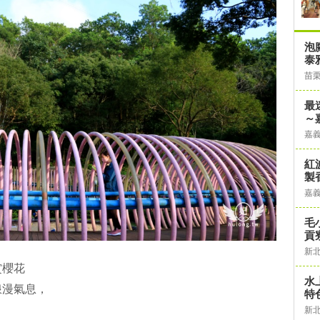
泡
泰
苗
最
～
嘉
紅
製
嘉
毛
貢
新
賞櫻花
水
浪漫氣息，
特
新