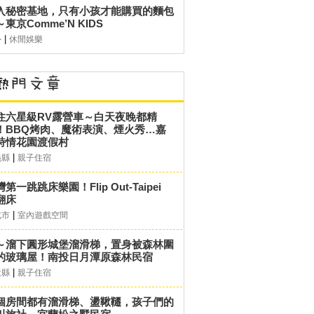
入秘密基地，只有小孩才能購買的麵包
東京Comme’N KIDS
|
外
休閒娛樂
住六星級RV露營車～白天夜晚都精
！BBQ烤肉、魔術表演、煙火秀…嘉
詩情花園渡假村
|
義縣
親子住宿
第一跳跳床樂園！Flip Out-Taipei
翻床
|
北市
室內遊戲空間
～溜下圓形城堡溜滑梯，置身被森林圍
的玻璃屋！南投日月潭原森林民宿
|
投縣
親子住宿
個房間都有溜滑梯、盪鞦韆，孩子們的