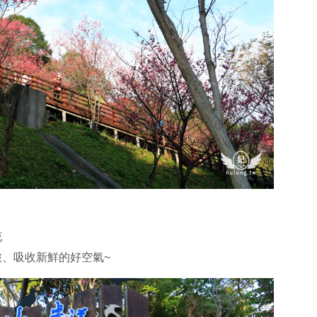
花
、吸收新鮮的好空氣~