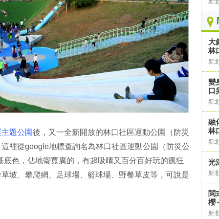
新
大
林
新
變
口
新
融
林
運主題公園
後，又一全新開放的林口社區運動公園（防災
新
這裡從google地標查詢名為林口社區運動公園（防災公
基底色，佔地蠻寬廣的，有超吸晴又百分百好玩的瘋狂
光
新
滑草坡、攀爬網、足球場、籃球場、野餐草皮等，可說是
閩
櫻
新