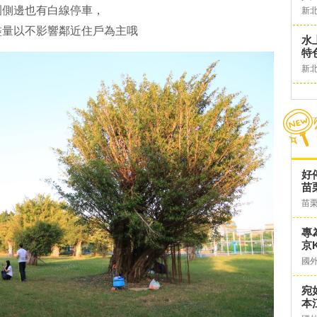
園側邊也有白線停車，
新
盡量以不影響鄰近住戶為主哦
水
特
新
好
苗
苗
專
京K
國
宛
本