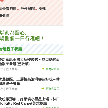
室外遊戲區
戶外庭院
滑梯
體健區
附近親子餐廳
夢幻童話王國大玩變裝秀～林口媽咪&
地親子餐廳(已歇業)
|
距離2公里
北市
親子餐廳
木遊戲區、二層樓高溜滑梯超好玩～林
樹屋親子餐廳
|
距離3公里
北市
親子餐廳
脫粉嫩形象，好萊塢小巨星上場～林口
llo Kitty Red Carpet美式餐廳