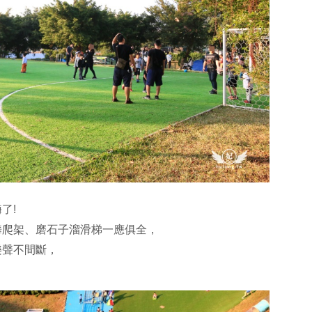
了!
攀爬架、磨石子溜滑梯一應俱全，
樂聲不間斷，