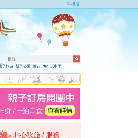
手機版
親子旅遊
親子公園
健行
diy
玩中學
貼心設施 / 服務