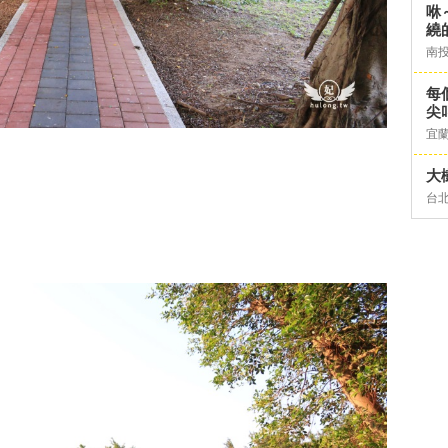
咻
繞
南
每
尖
宜
大
台