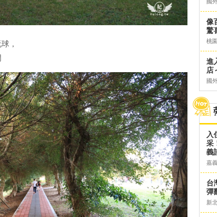
國
像
驚
桃
玩球，
閒
進
店～
國
入
采
義
嘉
台灣
彈
新