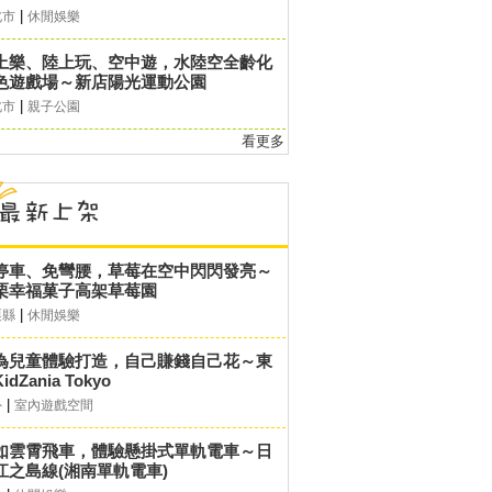
|
北市
休閒娛樂
上樂、陸上玩、空中遊，水陸空全齡化
色遊戲場～新店陽光運動公園
|
北市
親子公園
看更多
停車、免彎腰，草莓在空中閃閃發亮～
栗幸福菓子高架草莓園
|
栗縣
休閒娛樂
為兒童體驗打造，自己賺錢自己花～東
idZania Tokyo
|
外
室內遊戲空間
如雲霄飛車，體驗懸掛式單軌電車～日
江之島線(湘南單軌電車)