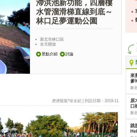
滯洪池新功能，四層樓
水管溜滑梯直線到底～
林口足夢運動公園
新北市林口區
全天開放
景點介紹
討論
來
爹
新
原
虎虎龍龍*珍太妃 | 到訪日期：2019-11
口
新
跳
He