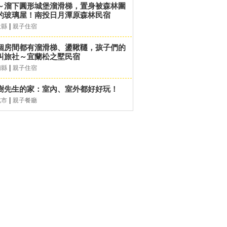
～溜下圓形城堡溜滑梯，置身被森林圍
的玻璃屋！南投日月潭原森林民宿
|
投縣
親子住宿
個房間都有溜滑梯、盪鞦韆，孩子們的
叫旅社～宜蘭松之墅民宿
|
蘭縣
親子住宿
樹先生的家：室內、室外都好好玩！
|
北市
親子餐廳