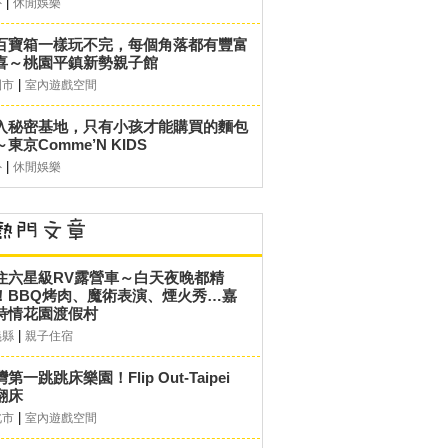
|
外
休閒娛樂
百寶箱一樣玩不完，每個角落都有豐富
喜～桃園平鎮新勢親子館
|
園市
室內遊戲空間
入秘密基地，只有小孩才能購買的麵包
東京Comme’N KIDS
|
外
休閒娛樂
住六星級RV露營車～白天夜晚都精
！BBQ烤肉、魔術表演、煙火秀…嘉
詩情花園渡假村
|
義縣
親子住宿
第一跳跳床樂園！Flip Out-Taipei
翻床
|
北市
室內遊戲空間