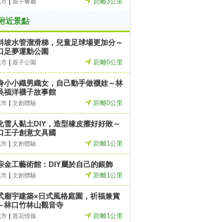
|
距離3公里
北市
親子餐廳
附近景點
斜坡水管溜滑梯，兒童足球場更加分～
口足夢運動公園
|
距離0公里
北市
親子公園
身小小織男織女，自己動手做襪娃～林
吳福洋襪子故事館
|
距離0公里
北市
文創體驗
化雪人黏土DIY，造型橡皮擦好好敗～
口王子創意文具國
|
距離1公里
北市
文創體驗
淙金工藝術館：DIY屬於自己的銀飾
|
距離1公里
北市
文創體驗
式廟宇建築×日式風格庭園，祈福兼賞
～林口竹林山觀音寺
|
距離1公里
北市
賞花情報