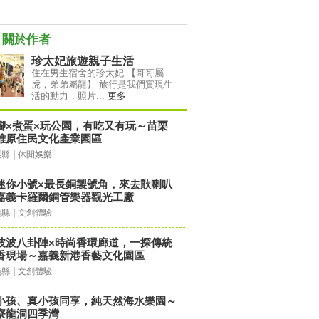
關於作者
珍太妃旅遊親子生活
住在男生宿舍的珍太妃 【哥哥屬
虎，弟弟屬龍】 旅行是我們實現生
活的動力，照片...
更多
腳×煮蛋×玩公園，有吃又有玩～苗栗
雅原住民文化產業園區
|
栗縣
休閒娛樂
迷你小號×最長銅製號角，來去歕喇叭
嘉義卡羅爾銅管樂器觀光工廠
|
義縣
文創體驗
波波八卦陣×時尚香環廊道，一探傳統
香現場～嘉義新港香藝文化園區
|
義縣
文創體驗
小孩、真小孩同享，純天然海水樂園～
寮龍洞四季灣