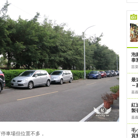
泡
泰
苗
最
～
嘉
紅
製
嘉
毛
有停車場但位置不多，
貢