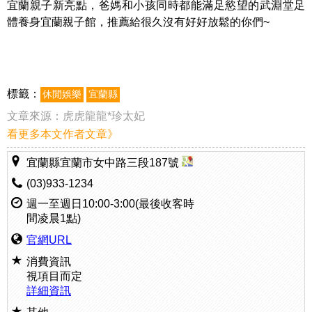
宜蘭親子新亮點，爸媽和小孩同時都能滿足慾望的武淵堂足
體養身宜蘭親子館，推薦給很久沒有好好放鬆的你們~
標籤：
休閒娛樂
宜蘭縣
文章來源：
虎虎龍龍*珍太妃
看更多本文作者文章》
宜蘭縣宜蘭市女中路三段187號
(03)933-1234
週一至週日10:00-3:00(最後收客時
間凌晨1點)
官網URL
消費資訊
視項目而定
詳細資訊