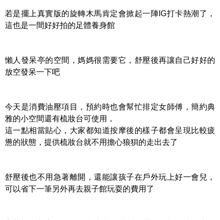
若是擺上真實版的旋轉木馬肯定會掀起一陣IG打卡熱潮了，
這也是一間好好拍的足體養身館
懶人發呆亭的空間，媽媽很需要它，舒壓後再讓自己好好的
放空發呆一下吧
今天是消費油壓項目，預約時也會幫忙排定女師傅，簡約典
雅的小空間還有梳妝台可使用，
這一點相當貼心，大家都知道按摩後的樣子都會呈現比較疲
憊的狀態，提供梳妝台就不用擔心狼狽的走出去了
舒壓後也不用急著離開，還能讓孩子在戶外玩上好一會兒，
可以省下一筆另外再去親子館玩耍的費用了