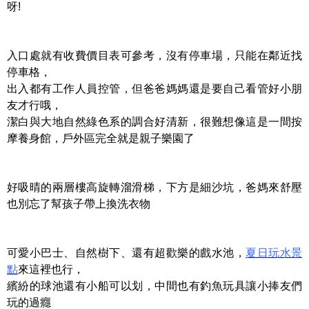
呀!
入口處就有收費價目表可參考，沒有停車場，只能在鄰近找
停車格，
出入都有工作人員控管，但爸爸媽媽還是要自己看管好小朋
友才行哦，
潔白與大地自然綠色系的調合好清新，很難想像這是一間按
摩養身館，戶外區完全就是親子樂園了
好吸晴的兩層樓高旋轉溜滑梯，下方是細沙坑，爸媽來舒壓
也別忘了幫孩子帶上換洗衣物
可愛小巴士、自然樹下、還有超歡樂的戲水池，
夏日玩水景
點
來這裡也行，
繽紛的球池還有小船可以划，中間也有釣魚玩具讓小捧友們
玩的過癮