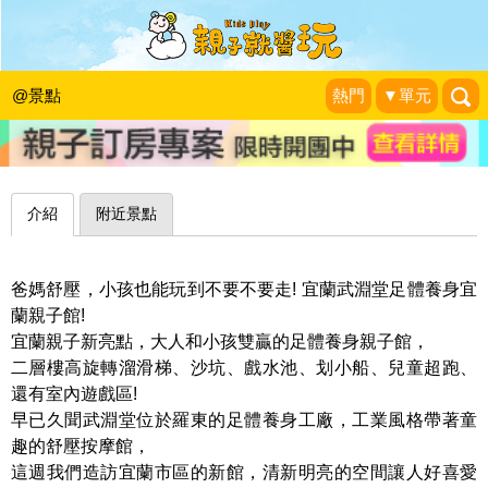
爸媽放鬆按摩、小孩用力放電，親子雙
贏好去處～武淵堂足體養身宜蘭親子館
@景點
熱門
▼單元
珍太妃旅遊親子生活
|
2017-09-23
介紹
附近景點
爸媽舒壓，小孩也能玩到不要不要走! 宜蘭武淵堂足體養身宜
蘭親子館!
宜蘭親子新亮點，大人和小孩雙贏的足體養身親子館，
二層樓高旋轉溜滑梯、沙坑、戲水池、划小船、兒童超跑、
還有室內遊戲區!
早已久聞武淵堂位於羅東的足體養身工廠，工業風格帶著童
趣的舒壓按摩館，
這週我們造訪宜蘭市區的新館，清新明亮的空間讓人好喜愛