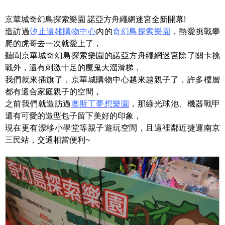
京華城奇幻島探索樂園 諾亞方舟繩網迷宮全新開幕!
造訪過
汐止遠雄購物中心
內的
奇幻島探索樂園
，熱愛挑戰攀
爬的虎哥去一次就愛上了，
聽聞京華城奇幻島探索樂園的諾亞方舟繩網迷宮除了關卡挑
戰外，還有刺激十足的魔鬼大溜滑梯，
我們就來插旗了，京華城購物中心越來越親子了，許多樓層
都有適合家庭親子的空間，
之前我們就造訪過
奧斯丁夢想樂園
，那綠光球池、機器戰甲
還有可愛的造型包子留下美好的印象，
現在更有漂移小學堂等親子遊玩空間，且這裡鄰近捷運南京
三民站，交通相當便利~