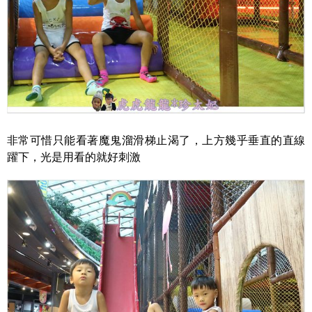
非常可惜只能看著魔鬼溜滑梯止渴了，上方幾乎垂直的直線
躍下，光是用看的就好刺激