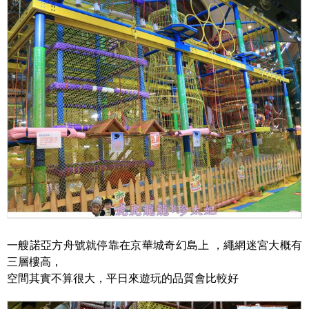
一艘諾亞方舟號就停靠在京華城奇幻島上 ，繩網迷宮大概有
三層樓高，
空間其實不算很大，平日來遊玩的品質會比較好