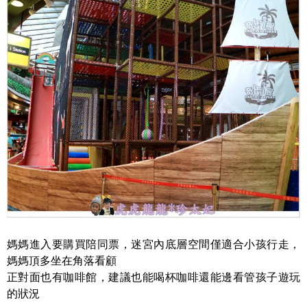
媽媽進入要購買陪同票，迷宮內底層空間僅適合小孩行走，
媽媽頂多坐在角落看顧
正對面也有咖啡館，建議也能喝杯咖啡還能邊看管孩子遊玩
的狀況