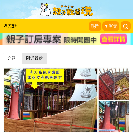
諾亞方舟啟航！繩網迷宮挑戰趣～台北
京華城奇幻島探索樂園(已歇業)
@景點
熱門
▼單元
珍太妃旅遊親子生活
|
2017-08-08
介紹
附近景點