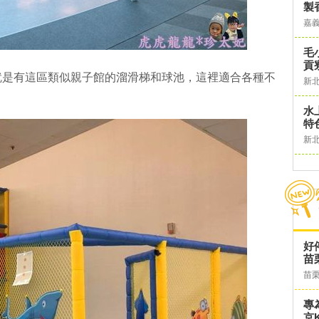
製
嘉
毛
貢
就是有這區類似親子館的溜滑梯和球池，這裡適合各種不
新
水
特
新
好
苗
苗
專
京K