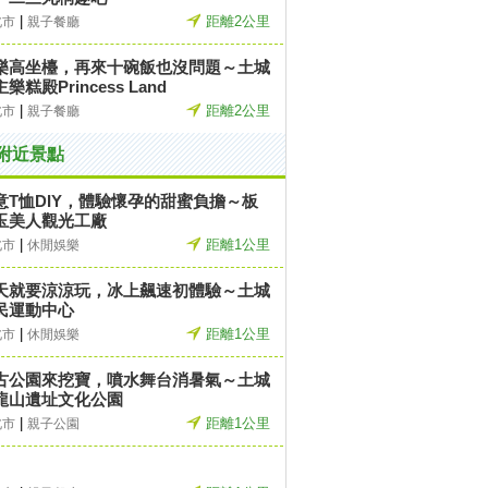
|
距離2公里
北市
親子餐廳
樂高坐檯，再來十碗飯也沒問題～土城
樂糕殿Princess Land
|
距離2公里
北市
親子餐廳
附近景點
意T恤DIY，體驗懷孕的甜蜜負擔～板
玉美人觀光工廠
|
距離1公里
北市
休閒娛樂
天就要涼涼玩，冰上飆速初體驗～土城
民運動中心
|
距離1公里
北市
休閒娛樂
古公園來挖寶，噴水舞台消暑氣～土城
龍山遺址文化公園
|
距離1公里
北市
親子公園