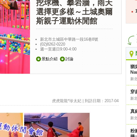
挖球機、攀岩牆，雨天
選擇更多樣～土城奧爾
斯親子運動休閒館
新北市土城區中華路一段16巷8號
(02)8262-0220
週一至週日9:00-4:00
景點介紹
討論
猶
Na
新
穿
新
虎虎龍龍*珍太妃 | 到訪日期：2017-04
真
新
粉
橋