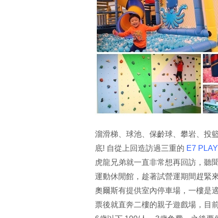
溜滑梯、球池、保齡球、攀岩、投
底! 自從上回造訪過三重的
E7 PLAY
虎龍兄弟就一直非常想再回訪，聽
運動休閒館，趁著試營運期間趕緊來
奧爾斯有提供室內停車場，一樓是
票後就直奔二樓的親子遊戲場，目前試