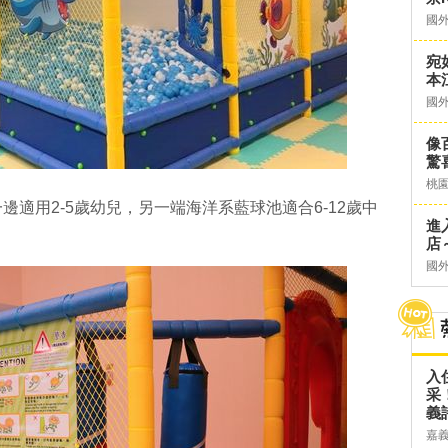
國
宛
本
國
像
驚
桃
適用2-5歲幼兒，另一端海洋系藍球池適合6-12歲中
進
店～
國
入
采
義
嘉