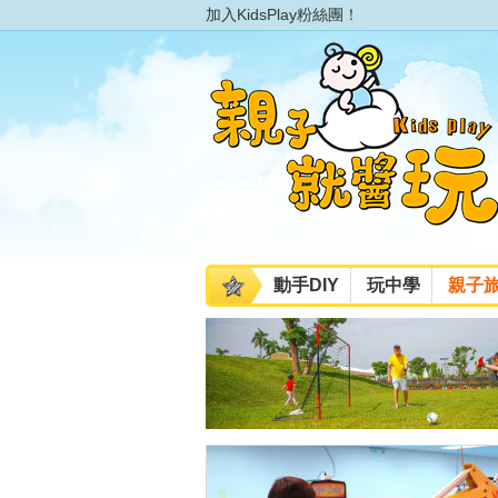
加入KidsPlay粉絲團！
動手DIY
玩中學
親子