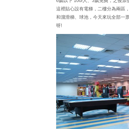
6歲以下 100/人、3歲免費，之
這裡貼心設有電梯，二樓分為兩區
和溜滑梯、球池，今天來玩全部一
呀!