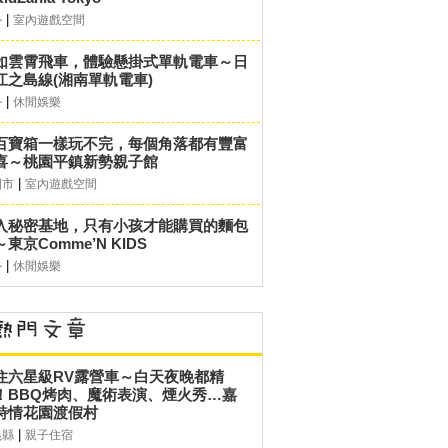
|
外
室內遊戲空間
如雲霄飛車，體驗懸掛式單軌電車～日
江之島線(湘南單軌電車)
|
外
休閒娛樂
百寶箱一樣玩不完，每個角落都有豐富
喜～桃園平鎮新勢親子館
|
園市
室內遊戲空間
入秘密基地，只有小孩才能購買的麵包
東京Comme’N KIDS
|
外
休閒娛樂
住六星級RV露營車～白天夜晚都精
！BBQ烤肉、魔術表演、煙火秀…嘉
詩情花園渡假村
|
義縣
親子住宿