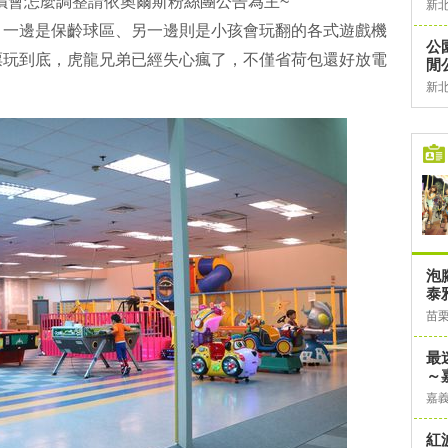
後票價會怎麼調整請依奧爾斯粉絲團公告為主~
新
，一邊是保齡球區、另一邊則是小孩會玩翻的各式遊戲機
公
票玩到底，虎龍兄弟已經失心瘋了，不僅省荷包還好放電
閒
新
泡
泰
苗
最
～
嘉
紅