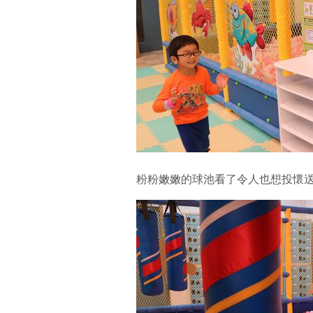
粉粉嫩嫩的球池看了令人也想投懷