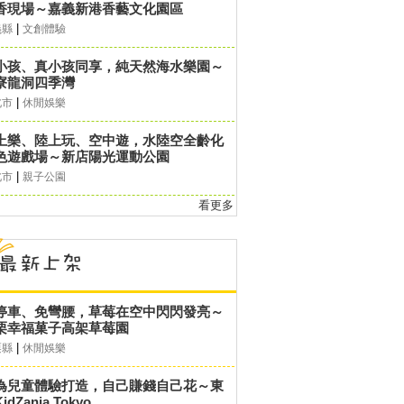
香現場～嘉義新港香藝文化園區
|
義縣
文創體驗
小孩、真小孩同享，純天然海水樂園～
寮龍洞四季灣
|
北市
休閒娛樂
上樂、陸上玩、空中遊，水陸空全齡化
色遊戲場～新店陽光運動公園
|
北市
親子公園
看更多
停車、免彎腰，草莓在空中閃閃發亮～
栗幸福菓子高架草莓園
|
栗縣
休閒娛樂
為兒童體驗打造，自己賺錢自己花～東
idZania Tokyo