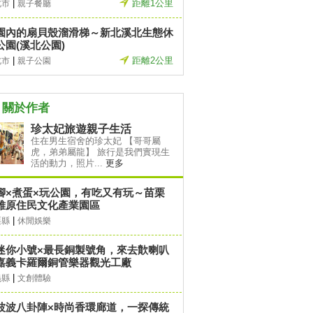
|
距離1公里
北市
親子餐廳
園內的扇貝殼溜滑梯～新北溪北生態休
公園(溪北公園)
|
距離2公里
北市
親子公園
關於作者
珍太妃旅遊親子生活
住在男生宿舍的珍太妃 【哥哥屬
虎，弟弟屬龍】 旅行是我們實現生
活的動力，照片...
更多
腳×煮蛋×玩公園，有吃又有玩～苗栗
雅原住民文化產業園區
|
栗縣
休閒娛樂
迷你小號×最長銅製號角，來去歕喇叭
嘉義卡羅爾銅管樂器觀光工廠
|
義縣
文創體驗
波波八卦陣×時尚香環廊道，一探傳統