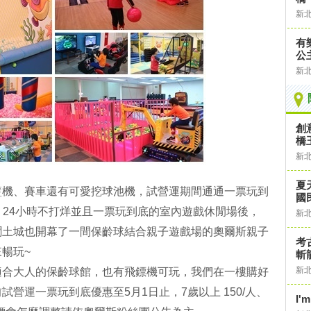
新
有
公主
新
創
橋
新
夏
籃機、賽車還有可愛挖球池機，試營運期間通通一票玩到
國
24小時不打烊並且一票玩到底的室內遊戲休閒場後，
新
聞土城也開幕了一間保齡球結合親子遊戲場的奧爾斯親子
考
暢玩~
斬
新
適合大人的保齡球館，也有飛鏢機可玩，我們在一樓購好
營運一票玩到底優惠至5月1日止，7歲以上 150/人、
I'm