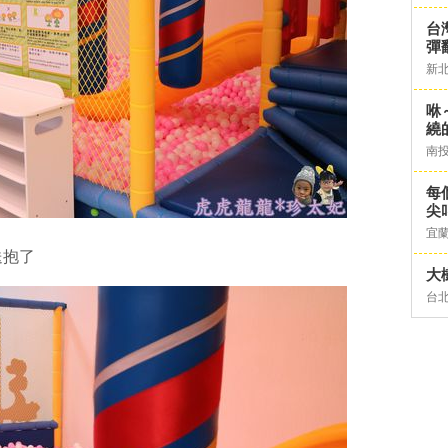
台灣
彈
新
咻
繞
南
每
尖
宜
送抱了
大
台