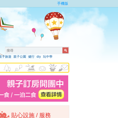
手機版
親子旅遊
親子公園
健行
diy
玩中學
貼心設施 / 服務