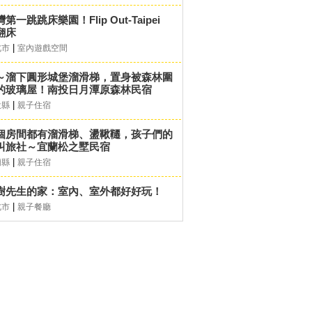
第一跳跳床樂園！Flip Out-Taipei
翻床
|
北市
室內遊戲空間
～溜下圓形城堡溜滑梯，置身被森林圍
的玻璃屋！南投日月潭原森林民宿
|
投縣
親子住宿
個房間都有溜滑梯、盪鞦韆，孩子們的
叫旅社～宜蘭松之墅民宿
|
蘭縣
親子住宿
樹先生的家：室內、室外都好好玩！
|
北市
親子餐廳