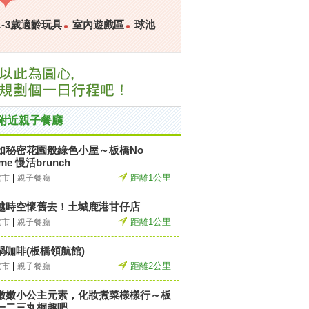
1-3歲適齡玩具
室內遊戲區
球池
附近親子餐廳
如秘密花園般綠色小屋～板橋No
me 慢活brunch
|
距離1公里
北市
親子餐廳
越時空懷舊去！土城鹿港甘仔店
|
距離1公里
北市
親子餐廳
鍋咖啡(板橋領航館)
|
距離2公里
北市
親子餐廳
嫩嫩小公主元素，化妝煮菜樣樣行～板
一二三丸桐趣吧