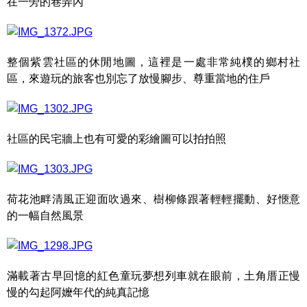
在一旁的巷弄內
整個紫雲社區的休閒地圖，這裡是一處非常純樸的鄉村社
區，來遊玩的旅客也別忘了放慢腳步、尊重當地的住戶
社區的民宅牆上也有可愛的彩繪圖可以拍拍照
荷花池畔清風正迎面吹過來、樹柳條跟著輕輕擺動、好愜意
的一幅自然風景
滿載著古早回憶的紅色童玩夢想列車就在眼前，土角厝正慢
慢的勾起阿嬤年代的純真記憶