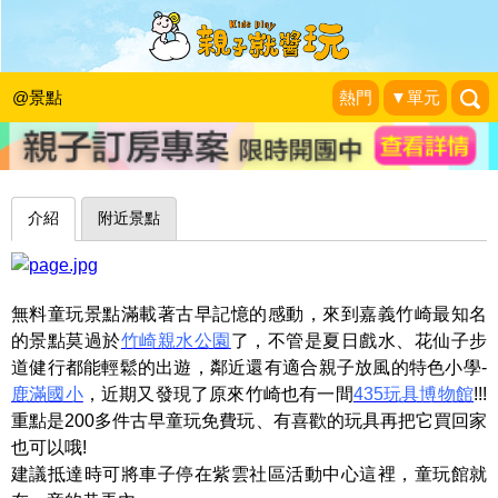
土角厝的夢想列車，200件童玩免費玩
～嘉義紫雲社區童玩館
@景點
熱門
▼單元
珍太妃旅遊親子生活
|
2017-02-28
介紹
附近景點
無料童玩景點滿載著古早記憶的感動，來到嘉義竹崎最知名
的景點莫過於
竹崎親水公園
了，不管是夏日戲水、花仙子步
道健行都能輕鬆的出遊，鄰近還有適合親子放風的特色小學-
鹿滿國小
，近期又發現了原來竹崎也有一間
435玩具博物館
!!!
重點是200多件古早童玩免費玩、有喜歡的玩具再把它買回家
也可以哦!
建議抵達時可將車子停在紫雲社區活動中心這裡，童玩館就