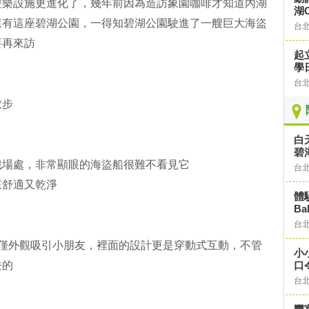
遊樂設施更進化了，幾年前因為造訪象園咖啡才知道內湖
湖C
還有這座碧湖公園，一得知碧湖公園駛進了一艘巨大海盜
台
要再來訪
起
學
台
散步
白
碧
戲場處，非常顯眼的海盜船很難不看見它
台
來舒適又乾淨
體
Ba
台
不僅外觀吸引小朋友，裡面的設計更是穿動式互動，不管
小
去的
口
台