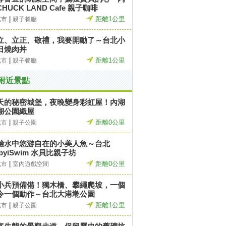
HUCK LAND Cafe 親子咖啡
|
距離1公里
北市
親子餐廳
立、立正、敬禮，我要開動了～台北小
日燒肉丼
|
距離1公里
北市
親子餐廳
附近景點
天的秘密城堡，夜晚變身彩虹屋！內湖
湖公園織屋
|
距離0公里
北市
親子公園
驗水中悠游自在的小美人魚～台北
byiSwim 水貝比親子坊
|
距離0公里
北市
室內遊戲空間
小兵預備備！獨木橋、攀繩爬坡，一個
令一個動作～台北大港墘公園
|
距離1公里
北市
親子公園