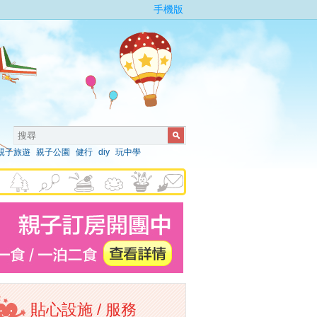
手機版
親子旅遊
親子公園
健行
diy
玩中學
貼心設施 / 服務