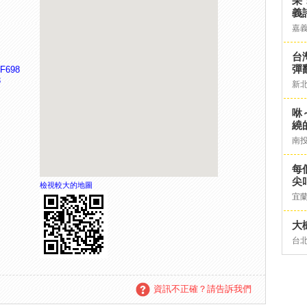
采
義
嘉
台灣
彈
7F698
3
新
咻
繞
南
每
尖
檢視較大的地圖
宜
大
台
資訊不正確？請告訴我們