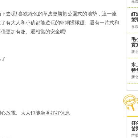
嘉
下去呢! 喜歡綠色的草皮更勝於公園式的地墊，這一座
紅
製
除了有大人和小孩都能遊玩的籃網盪鞦韆、還有一片式和
嘉
僅更加有趣、還相當的安全呢!
毛
貢
新
興了
水
特
新
開心放電、大人也能坐著好好休息
好
苗
苗