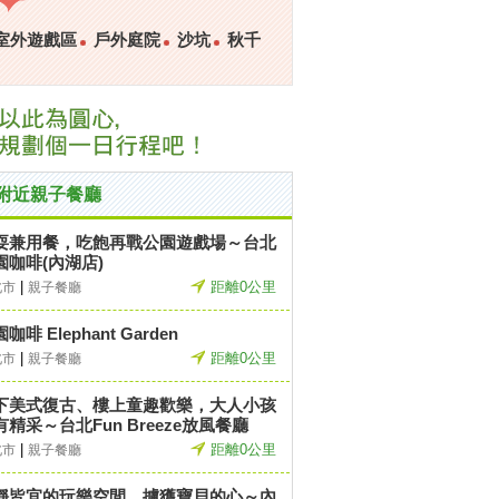
室外遊戲區
戶外庭院
沙坑
秋千
附近親子餐廳
耍兼用餐，吃飽再戰公園遊戲場～台北
園咖啡(內湖店)
|
距離0公里
北市
親子餐廳
咖啡 Elephant Garden
|
距離0公里
北市
親子餐廳
下美式復古、樓上童趣歡樂，大人小孩
有精采～台北Fun Breeze放風餐廳
|
距離0公里
北市
親子餐廳
靜皆宜的玩樂空間，擄獲寶貝的心～內