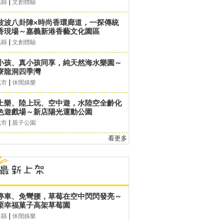
|
義縣
文創體驗
波波八卦陣×時尚香環廊道，一探傳統
香現場～嘉義新港香藝文化園區
|
義縣
文創體驗
小孩、真小孩同享，純天然海水樂園～
寮龍洞四季灣
|
北市
休閒娛樂
上樂、陸上玩、空中遊，水陸空全齡化
色遊戲場～新店陽光運動公園
|
北市
親子公園
看更多
停車、免彎腰，草莓在空中閃閃發亮～
栗幸福菓子高架草莓園
|
栗縣
休閒娛樂