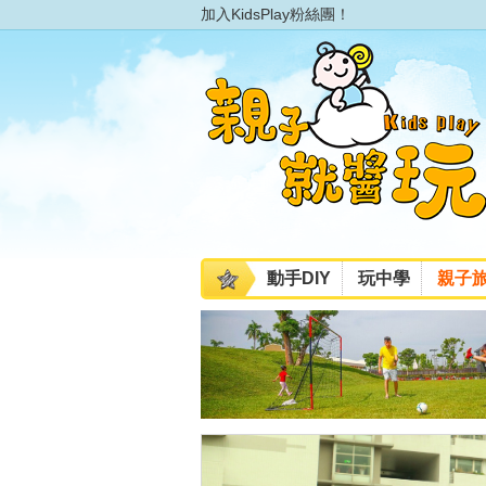
加入KidsPlay粉絲團！
動手DIY
玩中學
親子