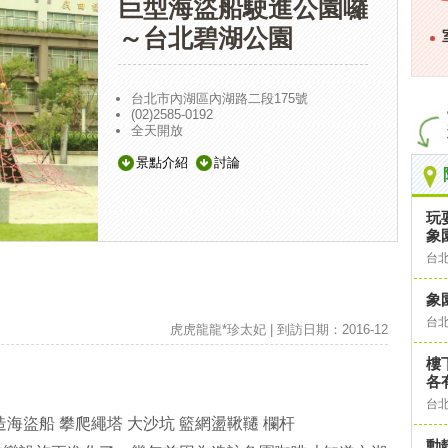
巨型海盜船駛進公園囉
～台北碧湖公園
台北市內湖區內湖路二段175號
(02)2585-0192
全天開放
景點介紹
討論
玩
象
台
象園
台
虎虎龍龍*珍太妃 | 到訪日期：2016-12
樓
各
台
海盜船 攀爬繩塔 大沙坑 籃網盪鞦韆 欄杆
動