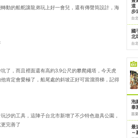
豐
道
能轉動的船舵讓龍弟玩上好一會兒，還有傳聲筒設計，海
步
台
國
北
呀
台
坑了，而且裡面還有高約3.9公尺的攀爬繩塔，今天虎
的他肯定會愛極了，船尾處的斜坡正好可當溜滑梯，記得
泡
泰
苗
計玩沙的工具，這陣子台北市新增了不少特色遊具公園，
就更完善了
最
～