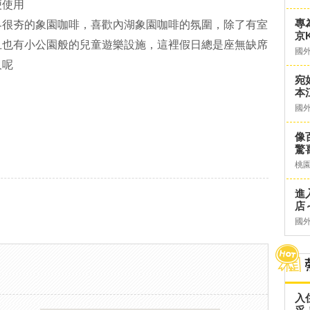
便使用
專
界很夯的象園咖啡，喜歡內湖象園咖啡的氛圍，除了有室
京K
且也有小公園般的兒童遊樂設施，這裡假日總是座無缺席
國
久呢
宛
本
國
像
驚
桃
進
店～
國
入