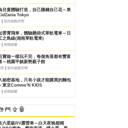
為兒童體驗打造，自己賺錢自己花～東
idZania Tokyo
|
外
室內遊戲空間
如雲霄飛車，體驗懸掛式單軌電車～日
江之島線(湘南單軌電車)
|
外
休閒娛樂
百寶箱一樣玩不完，每個角落都有豐富
喜～桃園平鎮新勢親子館
|
園市
室內遊戲空間
入秘密基地，只有小孩才能購買的麵包
東京Comme’N KIDS
|
外
休閒娛樂
住六星級RV露營車～白天夜晚都精