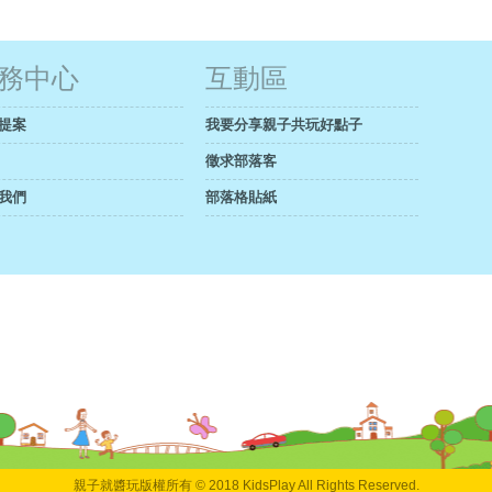
務中心
互動區
提案
我要分享親子共玩好點子
徵求部落客
我們
部落格貼紙
親子就醬玩版權所有 © 2018 KidsPlay All Rights Reserved.