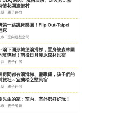
！BBQ烤肉、魔術表演、煙火秀…嘉
詩情花園渡假村
|
義縣
親子住宿
第一跳跳床樂園！Flip Out-Taipei
翻床
|
北市
室內遊戲空間
～溜下圓形城堡溜滑梯，置身被森林圍
的玻璃屋！南投日月潭原森林民宿
|
投縣
親子住宿
個房間都有溜滑梯、盪鞦韆，孩子們的
叫旅社～宜蘭松之墅民宿
|
蘭縣
親子住宿
樹先生的家：室內、室外都好好玩！
|
北市
親子餐廳