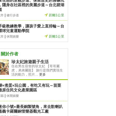
富生態的景觀步道、保留歷史的舊礦坑
，隱身在社區裡的美麗步道～台北碧湖
道
|
距離1公里
北市
健行步道
手級教練教學，讓孩子愛上直排輪～台
環球兒童運動學院
|
距離1公里
北市
休閒娛樂
關於作者
珍太妃旅遊親子生活
住在男生宿舍的珍太妃 【哥哥屬
虎，弟弟屬龍】 旅行是我們實現生
活的動力，照片...
更多
腳×煮蛋×玩公園，有吃又有玩～苗栗
雅原住民文化產業園區
|
栗縣
休閒娛樂
迷你小號×最長銅製號角，來去歕喇叭
嘉義卡羅爾銅管樂器觀光工廠