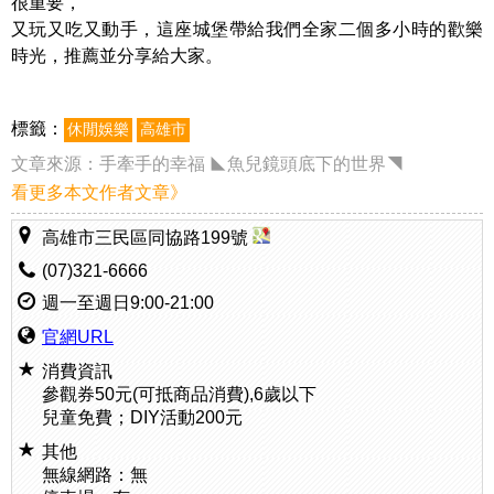
很重要，
又玩又吃又動手，這座城堡帶給我們全家二個多小時的歡樂
時光，推薦並分享給大家。
標籤：
休閒娛樂
高雄市
文章來源：
手牽手的幸福 ◣魚兒鏡頭底下的世界◥
看更多本文作者文章》
高雄市三民區同協路199號
(07)321-6666
週一至週日9:00-21:00
官網URL
消費資訊
參觀券50元(可抵商品消費),6歲以下
兒童免費；DIY活動200元
其他
無線網路：無