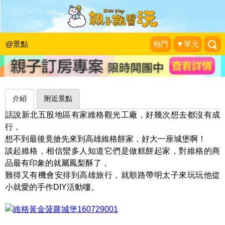
糕餅公仔來站崗，捍衛美味鳳梨酥的自
由～高雄維格餅家-黃金菠蘿城堡
@景點
熱門
▼單元
魚兒 x 牽手明太子的「視」界旅行
|
2016-07-29
介紹
附近景點
話說新北五股地區有家維格觀光工廠，好幾次想去都沒有成
行，
想不到最後竟搶先來到高雄維格餅家，好大一座城堡啊！
談起維格，相信蠻多人知道它們是做糕餅起家，對維格的商
品最有印象的就屬鳳梨酥了，
難得又有機會安排到高雄旅行，就順路帶明太子來玩玩他從
小就愛的手作DIY活動嘍。