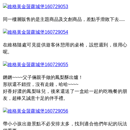
同一樓層販售的是主題商品及文創商品，差點手滑敗下去.....
在維格隨處可見提供遊客休憩用的桌椅，設想週到，很用心
呢。
鏘鏘~~~~父子倆親手做的鳳梨酥出爐！
形狀還不錯捏，沒有走鐘，哈哈~~~~
好香好濃的鳳梨味兒，後來還送了一盒給一起約吃晚餐的朋
友，超棒又誠意十足的伴手禮。
帶小小孩出遊景點不必安排太多，找到適合他們年紀的玩法