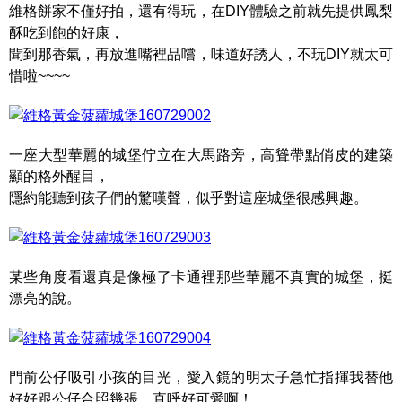
維格餅家不僅好拍，還有得玩，在DIY體驗之前就先提供鳳梨
酥吃到飽的好康，
聞到那香氣，再放進嘴裡品嚐，味道好誘人，不玩DIY就太可
惜啦~~~~
一座大型華麗的城堡佇立在大馬路旁，高聳帶點俏皮的建築
顯的格外醒目，
隱約能聽到孩子們的驚嘆聲，似乎對這座城堡很感興趣。
某些角度看還真是像極了卡通裡那些華麗不真實的城堡，挺
漂亮的說。
門前公仔吸引小孩的目光，愛入鏡的明太子急忙指揮我替他
好好跟公仔合照幾張，直呼好可愛啊！