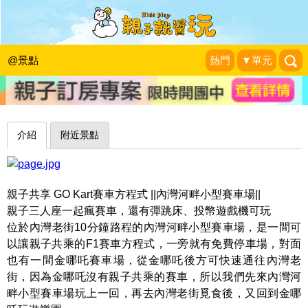
走！拔拔載你甩尾去～新竹內灣河畔小
型賽車場
@景點
熱門
▼單元
珍太妃旅遊親子生活
|
2016-08-21
介紹
附近景點
親子共享 GO Kart賽車方程式 ||內灣河畔小型賽車場||
親子三人座一起瘋賽車，還有彈跳床、投幣遊戲機可玩
位於內灣老街10分鐘路程的內灣河畔小型賽車場，是一間可
以讓親子共乘的F1賽車方程式，一旁就有免費停車場，對面
也有一間金哪吒賽車場，從金哪吒後方可快速通往內灣老
街，因為金哪吒沒有親子共乘的賽車，所以我們先來內灣河
畔小型賽車場玩上一回，再去內灣老街覓食後，又回到金哪