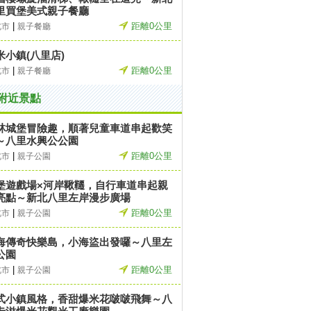
里買堡美式親子餐廳
|
距離0公里
北市
親子餐廳
米小鎮(八里店)
|
距離0公里
北市
親子餐廳
附近景點
林城堡冒險趣，順著兒童車道串起歡笑
～八里水興公公園
|
距離0公里
北市
親子公園
堡遊戲場×河岸鞦韆，自行車道串起親
亮點～新北八里左岸漫步廣場
|
距離0公里
北市
親子公園
海傳奇快樂島，小海盜出發囉～八里左
公園
|
距離0公里
北市
親子公園
式小鎮風格，香甜爆米花啵啵飛舞～八