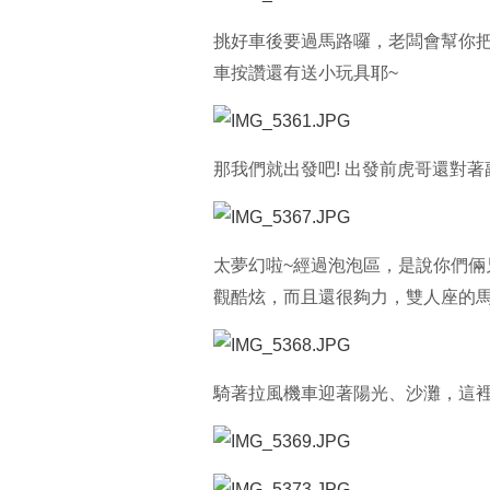
挑好車後要過馬路囉，老闆會幫你
車按讚還有送小玩具耶~
那我們就出發吧! 出發前虎哥還對著
太夢幻啦~經過泡泡區，是說你們倆兄弟
觀酷炫，而且還很夠力，雙人座的馬
騎著拉風機車迎著陽光、沙灘，這