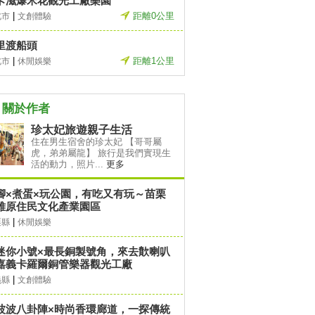
卡滋爆米花觀光工廠樂園
|
距離0公里
北市
文創體驗
里渡船頭
|
距離1公里
北市
休閒娛樂
關於作者
珍太妃旅遊親子生活
住在男生宿舍的珍太妃 【哥哥屬
虎，弟弟屬龍】 旅行是我們實現生
活的動力，照片...
更多
腳×煮蛋×玩公園，有吃又有玩～苗栗
雅原住民文化產業園區
|
栗縣
休閒娛樂
迷你小號×最長銅製號角，來去歕喇叭
嘉義卡羅爾銅管樂器觀光工廠
|
義縣
文創體驗
波波八卦陣×時尚香環廊道，一探傳統