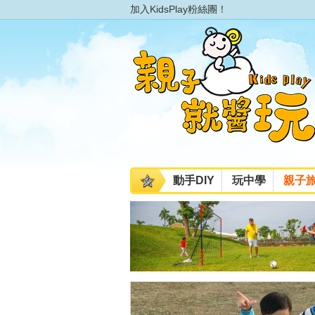
加入KidsPlay粉絲團！
動手DIY
玩中學
親子