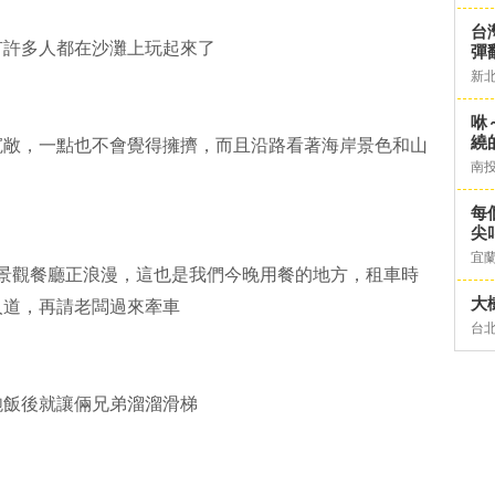
台灣
有許多人都在沙灘上玩起來了
彈
新
咻
繞
寬敞，一點也不會覺得擁擠，而且沿路看著海岸景色和山
南
每
尖
宜
岸景觀餐廳正浪漫，這也是我們今晚用餐的地方，租車時
大
人道，再請老闆過來牽車
台
飽飯後就讓倆兄弟溜溜滑梯