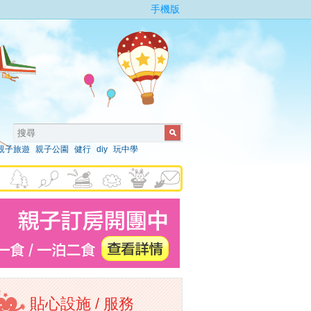
手機版
親子旅遊
親子公園
健行
diy
玩中學
貼心設施 / 服務