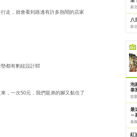
里
新
向行走，就會看到路邊有許多熱鬧的店家
八
新
椅墊都有豹紋設計耶
泡
泰
車，一次50元，我們龍弟的腳又黏住了
苗
最
～
嘉
紅