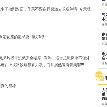
國
把車子抬到對面，千萬不要自行開過去很危險唷~今天租
宛
本
國
像
副駕駛座的龍弟說~坐好哦!
驚
桃
進
騎機車沒戴安全帽厚...嗶嗶!!! 這台拉風機車不僅外
店～
國
達在上坡路段還很有力哦，而且居然還有音樂耶!!!
裡真的很棒
入
采
義
嘉