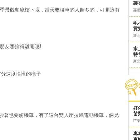
製
岸四季景觀餐廳樓下哦，當天要租車的人超多的，可見這有
嘉
毛
貢
新
小朋友哪捨得離開呢!
水
特
新
有分速度快慢的樣子
好
苗
會吵著也要騎機車，有了這台雙人座拉風電動機車，倆兄
苗
專
京K