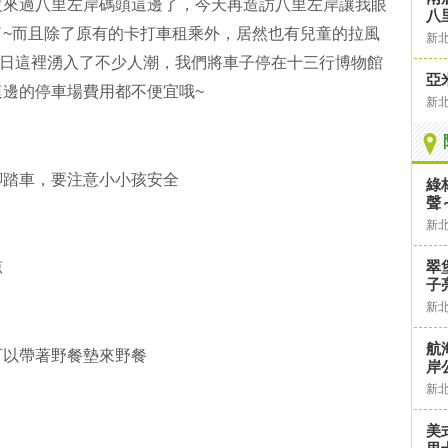
沒來過八里左岸碼頭這邊了，今天再造訪八里左岸讓我眼
八
了~而且除了原有的卡打車租乘外，居然也有兒童的拉風
新
!假日這裡湧入了不少人潮，我們將車子停在十三行博物館
亞
邊的停車場費用都不便宜哦~
新
腳踏車，要注意小小孩安全
綠
聲
新
翠
涼
子
新
航
可以帶著野餐墊來野餐
岸
新
美