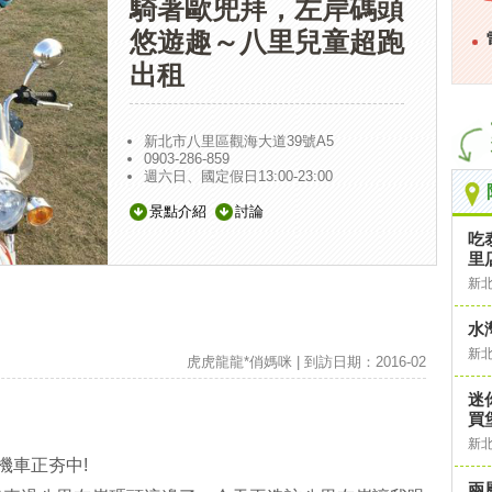
騎著歐兜拜，左岸碼頭
悠遊趣～八里兒童超跑
出租
新北市八里區觀海大道39號A5
0903-286-859
週六日、國定假日13:00-23:00
景點介紹
討論
吃
里
新
水
新
虎虎龍龍*俏媽咪 | 到訪日期：2016-02
迷
買
新
機車正夯中!
兩