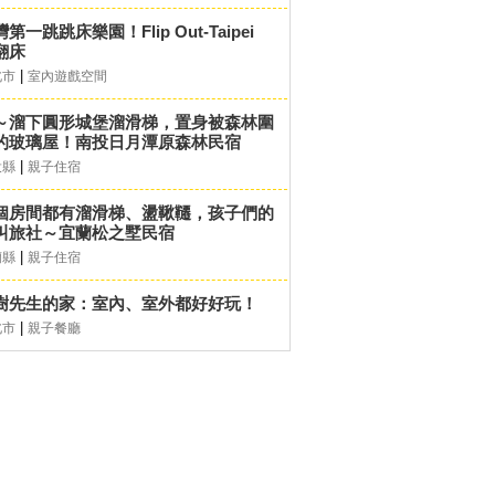
第一跳跳床樂園！Flip Out-Taipei
翻床
|
北市
室內遊戲空間
～溜下圓形城堡溜滑梯，置身被森林圍
的玻璃屋！南投日月潭原森林民宿
|
投縣
親子住宿
個房間都有溜滑梯、盪鞦韆，孩子們的
叫旅社～宜蘭松之墅民宿
|
蘭縣
親子住宿
樹先生的家：室內、室外都好好玩！
|
北市
親子餐廳