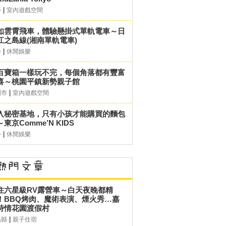
|
外
室內遊戲空間
如雲霄飛車，體驗懸掛式單軌電車～日
江之島線(湘南單軌電車)
|
外
休閒娛樂
百寶箱一樣玩不完，每個角落都有豐富
喜～桃園平鎮新勢親子館
|
園市
室內遊戲空間
入秘密基地，只有小孩才能購買的麵包
東京Comme’N KIDS
|
外
休閒娛樂
住六星級RV露營車～白天夜晚都精
！BBQ烤肉、魔術表演、煙火秀…嘉
詩情花園渡假村
|
義縣
親子住宿