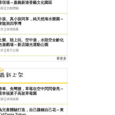
香現場～嘉義新港香藝文化園區
|
義縣
文創體驗
小孩、真小孩同享，純天然海水樂園～
寮龍洞四季灣
|
北市
休閒娛樂
上樂、陸上玩、空中遊，水陸空全齡化
色遊戲場～新店陽光運動公園
|
北市
親子公園
看更多
停車、免彎腰，草莓在空中閃閃發亮～
栗幸福菓子高架草莓園
|
栗縣
休閒娛樂
為兒童體驗打造，自己賺錢自己花～東
idZania Tokyo