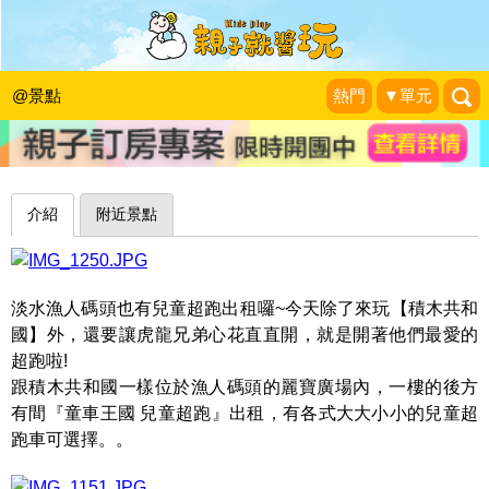
滿坑滿谷的車車，讓男孩們一圓拉風超
跑夢～淡水童車王國兒童超跑
@景點
熱門
▼單元
珍太妃旅遊親子生活
|
2016-01-03
介紹
附近景點
淡水漁人碼頭也有兒童超跑出租囉~今天除了來玩【積木共和
國】外，還要讓虎龍兄弟心花直直開，就是開著他們最愛的
超跑啦!
跟積木共和國一樣位於漁人碼頭的麗寶廣場內，一樓的後方
有間『童車王國 兒童超跑』出租，有各式大大小小的兒童超
跑車可選擇。。