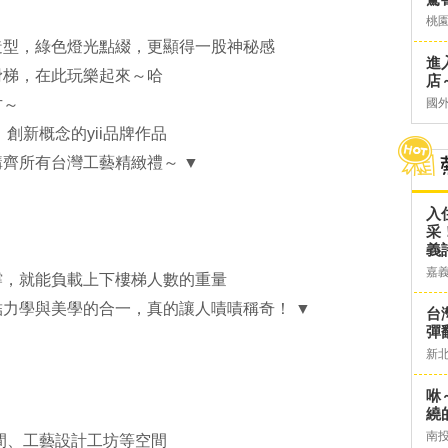
桃
造型，綠色燈光點綴，更顯得一股神秘感
進
滑梯，在此玩樂起來～哈
店～
方～
國
、創新概念的yii品牌作品
齊所有台灣工藝精緻禮～ ▼
入
采
義
嘉
撐，就能負載上下樓梯人數的重量
力學與美學的合一，真的讓人嘖嘖稱奇！ ▼
台灣
彈
新
咻
繞
南
de空間、工藝設計工坊等空間