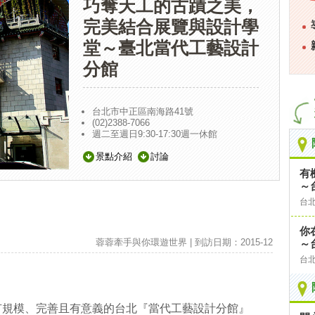
巧奪天工的古蹟之美，
完美結合展覽與設計學
堂～臺北當代工藝設計
分館
台北市中正區南海路41號
(02)2388-7066
週二至週日9:30-17:30週一休館
景點介紹
討論
有
～
台
你
蓉蓉牽手與你環遊世界 | 到訪日期：2015-12
～
台
有規模、完善且有意義的台北『當代工藝設計分館』