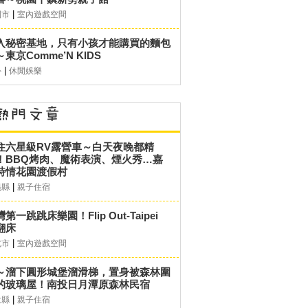
|
園市
室內遊戲空間
入秘密基地，只有小孩才能購買的麵包
東京Comme’N KIDS
|
外
休閒娛樂
住六星級RV露營車～白天夜晚都精
！BBQ烤肉、魔術表演、煙火秀…嘉
詩情花園渡假村
|
義縣
親子住宿
第一跳跳床樂園！Flip Out-Taipei
翻床
|
北市
室內遊戲空間
～溜下圓形城堡溜滑梯，置身被森林圍
的玻璃屋！南投日月潭原森林民宿
|
投縣
親子住宿