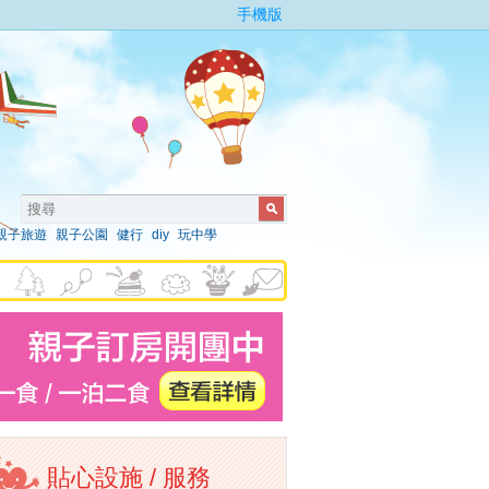
手機版
親子旅遊
親子公園
健行
diy
玩中學
貼心設施 / 服務