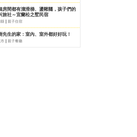
個房間都有溜滑梯、盪鞦韆，孩子們的
叫旅社～宜蘭松之墅民宿
|
蘭縣
親子住宿
樹先生的家：室內、室外都好好玩！
|
北市
親子餐廳