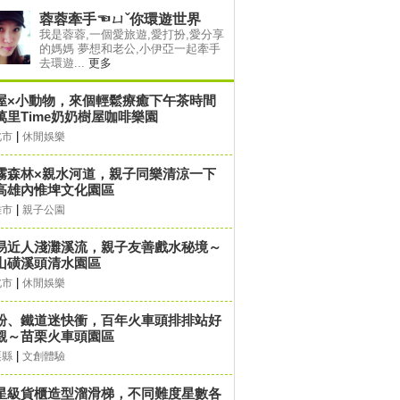
蓉蓉牽手☜ㄩˇ你環遊世界
我是蓉蓉,一個愛旅遊,愛打扮,愛分享
的媽媽 夢想和老公,小伊亞一起牽手
去環遊...
更多
屋×小動物，來個輕鬆療癒下午茶時間
萬里Time奶奶樹屋咖啡樂園
|
北市
休閒娛樂
霧森林×親水河道，親子同樂清涼一下
高雄內惟埤文化園區
|
雄市
親子公園
易近人淺灘溪流，親子友善戲水秘境～
山磺溪頭清水園區
|
北市
休閒娛樂
粉、鐵道迷快衝，百年火車頭排排站好
觀～苗栗火車頭園區
|
栗縣
文創體驗
星級貨櫃造型溜滑梯，不同難度星數各