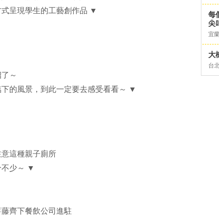
式呈現學生的工藝創作品 ▼
每
尖
宜
大
台
紹了～
下的風景，到此一定要去感受看看～ ▼
注意這種親子廁所
不少～ ▼
薯藤齊下餐飲公司進駐