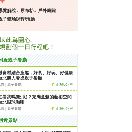
導覽解說
尿布枱
戶外庭院
親子體驗課程/活動
附近親子餐廳
機食材結合童趣，好食、好玩、好健康
台北農人餐桌親子餐廳
|
距離0公里
北市
親子餐廳
在看我嗎(眨眼)？充滿童趣的藝術空間
台北眼球咖啡
|
距離0公里
北市
親子餐廳
附近景點