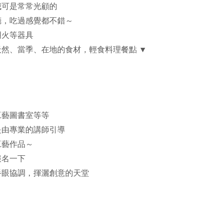
我可是常常光顧的
廳，吃過感覺都不錯～
明火等器具
然、當季、在地的食材，輕食料理餐點 ▼
工藝圖書室等等
是由專業的講師引導
工藝作品～
報名一下
手眼協調，揮灑創意的天堂