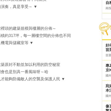
自
演奏，真是享受～ ▼
南
館裡頭的建築規模與樓層的分佈～
積約317坪，每一層樓空間的分佈也不同
機電與儲藏室等 ▼
好
苗
苗
建築原封不動並加以利用的防空秘室
專
京K
開會也是別具一番風味呀～哈
國
才能夠防備敵人的空襲及保護人民 ▼
宛
本
國
像
驚