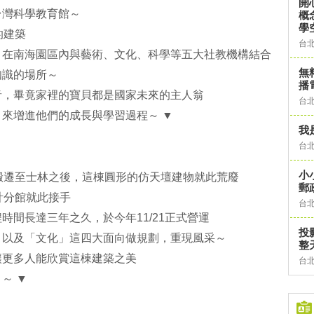
開
台灣科學教育館～
概
學
的建築
台
，在南海園區內與藝術、文化、科學等五大社教機構結合
無
知識的場所～
播
音，畢竟家裡的寶貝都是國家未來的主人翁
台
來增進他們的成長與學習過程～ ▼
我
台
小
搬遷至士林之後，這棟圓形的仿天壇建物就此荒廢
郵
計分館就此接手
台
時間長達三年之久，於今年11/21正式營運
投
」以及「文化」這四大面向做規劃，重現風采～
整
讓更多人能欣賞這棟建築之美
台
～ ▼