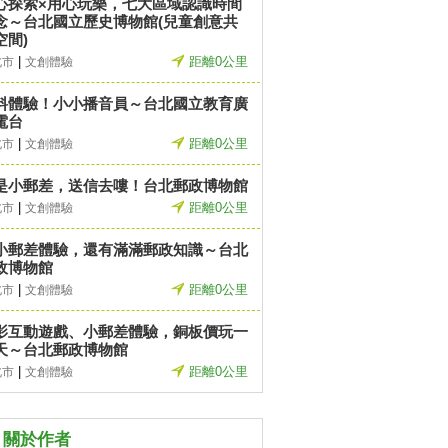
心探索×用心玩樂，七大區域認識時間
念～台北國立歷史博物館(兒童創意共
空間)
|
距離0公里
北市
文創體驗
料體驗！小小播音員～台北國立教育廣
電台
|
距離0公里
北市
文創體驗
是小郵差，送信去嘍！台北郵政博物館
|
距離0公里
北市
文創體驗
小郵差體驗，還有滿滿郵政知識～台北
政博物館
|
距離0公里
北市
文創體驗
影互動遊戲、小郵差體驗，銅板價玩一
天～台北郵政博物館
|
距離0公里
北市
文創體驗
關於作者