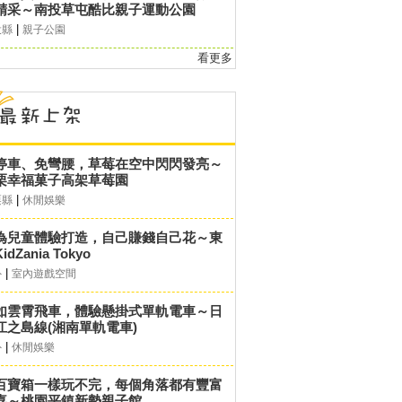
精采～南投草屯酷比親子運動公園
|
投縣
親子公園
看更多
停車、免彎腰，草莓在空中閃閃發亮～
栗幸福菓子高架草莓園
|
栗縣
休閒娛樂
為兒童體驗打造，自己賺錢自己花～東
idZania Tokyo
|
外
室內遊戲空間
如雲霄飛車，體驗懸掛式單軌電車～日
江之島線(湘南單軌電車)
|
外
休閒娛樂
百寶箱一樣玩不完，每個角落都有豐富
喜～桃園平鎮新勢親子館