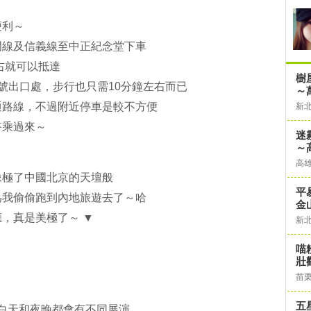
便利～
門線及信義線至中正紀念堂下車
右就可以抵達
樹
號出口處，步行也只需10分鐘左右而已
～
通路線，不過附近停車是較不方便
新
搭乘過來～
迷
～
！
高
像極了中國北京的天壇般
平
為我偷偷跑到內地旅遊去了～哈
金
，真是美極了～ ▼
新
喵
壯
苗
五
場白天和夜晚都會有不同展演