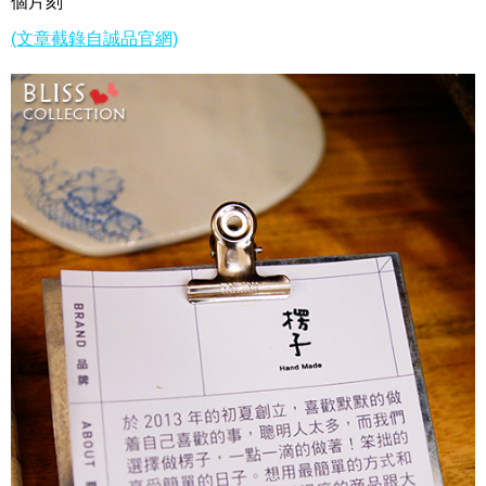
個片刻
(文章截錄自誠品官網)