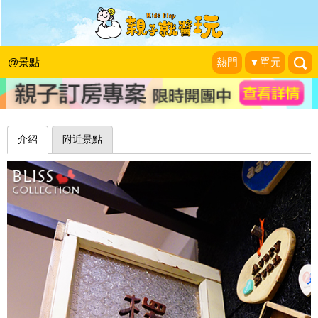
簡單做，充滿溫度的手作DIY～楞子手
作(中友百貨誠品生活文創平台)
@景點
熱門
▼單元
幸福典藏N部曲
|
2015-08-06
介紹
附近景點