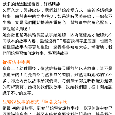
歲多的她邊聽邊看圖，好感興趣
久而久之，興趣缺缺，我們就開始改變方式，由爸爸媽媽說
故事，由於書中的文字很少，如果這時照著書唸，一點都不
生動，於是我們開始扮演多重角色，幫故事中的角色配音，
當起配音員呢！
她喜歡爸爸媽媽輪流講故事給她聽，因為這樣她才能聽到不
同版本的故事內容，雖然沒有CD裏面說得字正腔圓，也因為
這樣讓故事內容更加生動，逗得多多哈哈大笑。漸漸地，我
們開始學習如何說故事、學習演故事
從模仿中學習
多多上了幼稚園後，依然維持每天睡前的床邊故事，這不是
強迫來的！而是自然而然養成的習慣。雖然這時她認的字不
多，卻搶著要說故事給我們聽。每個孩子都是吸收能力超強
的海綿寶寶，她模仿我們說故事，說給我們聽，從中開始認
識了不少的文字。
改變說故事的模式「照著文字唸」
從最 初的演故事、到她開始學會說故事後，發現無形中她已
經認識許多字了！甚至有時她會要求我們照著唸。於是我們