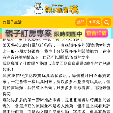
回想起當年的床邊故事
愛玩。不累。PLAY
|
2014-04-09
@親子生活
熱門
▼單元
到底小一生該認識多少字呢？我也不太清楚！
某天學校老師打電話給爸爸，一直稱讚多多的閱讀理解能力
比一般小朋友好很多，我也十分訝異多多的閱讀能力，在沒
有注音符號的情況下，自己可以閱讀近9成的文字
我到底做了什麼呢？我想…這要回到多多還是2歲半的娃兒說
起吧！
其實我們很少花錢買玩具給多多玩，每個禮拜回爺爺奶奶
家，一定會帶一樣玩具回來，所以多多不愁沒有玩具玩，但
對於書籍類，我們並不吝嗇，只要多多喜歡看書，這種錢值
得花
還記得多多的第一套床邊故事書，是爸爸逛書店時無意間發
現的，會選擇它的原因並不是名人推薦，也不是上網看到評
價不錯而買，而是內文圖片簡單生動、字不多，但具有教育