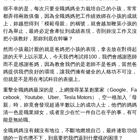
很不幸的是，每次只要全職媽媽全力栽培自己的小孩，常常
都弄得兩敗俱傷，因為全職媽媽把工作績效綁在小孩的成就
上，妳越想得到「模範母親」的稱號，就會越加鞭策小孩的
行為舉止，最終必定會牽扯到成績表現，否則妳沒工作又沒
把小孩教好，那妳到底在幹嘛？
然而小孩最討厭的就是爸媽把小孩的表現，拿去放在對得起
誰的天平上以示眾人，今天我們考試得100，我們會感謝恩師
而不是感謝爸媽，因為教會我們的是老師不是爸媽，當然爸
媽提供我們良好的環境，讓我們擁有健全的人格功不可沒，
但就是不是用在考試科目的表揚上。
重擊全職媽媽最深的是，上網搜尋某某創業家（Google、Fa
cebook、Youtube、Uber、Tesla Motors），空一格加入「母
親」時，妳竟會發現超過半數以上的成功人士，他們的媽媽
清一色是職業婦女，或者至少在忙一件自己在乎的事，有可
能是無給職。
全職媽媽沒有錢沒有地位，不斷地燃燒自己，最終連歌功頌
德的一頁也擠不下，到底要把我們逼到什麼樣的困境？