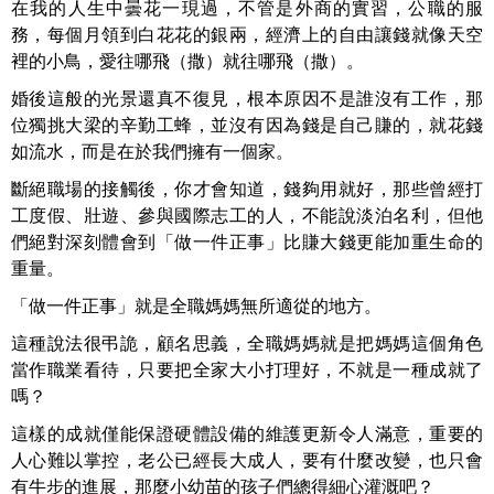
在我的人生中曇花一現過，不管是外商的實習，公職的服
務，每個月領到白花花的銀兩，經濟上的自由讓錢就像天空
裡的小鳥，愛往哪飛（撒）就往哪飛（撒）。
婚後這般的光景還真不復見，根本原因不是誰沒有工作，那
位獨挑大梁的辛勤工蜂，並沒有因為錢是自己賺的，就花錢
如流水，而是在於我們擁有一個家。
斷絕職場的接觸後，你才會知道，錢夠用就好，那些曾經打
工度假、壯遊、參與國際志工的人，不能說淡泊名利，但他
們絕對深刻體會到「做一件正事」比賺大錢更能加重生命的
重量。
「做一件正事」就是全職媽媽無所適從的地方。
這種說法很弔詭，顧名思義，全職媽媽就是把媽媽這個角色
當作職業看待，只要把全家大小打理好，不就是一種成就了
嗎？
這樣的成就僅能保證硬體設備的維護更新令人滿意，重要的
人心難以掌控，老公已經長大成人，要有什麼改變，也只會
有牛步的進展，那麼小幼苗的孩子們總得細心灌溉吧？