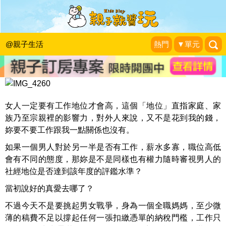
全職媽媽也能活出自己的人生！
脫韁野馬天使
|
2016-04-29
@親子生活
熱門
▼單元
女人一定要有工作地位才會高，這個「地位」直指家庭、家
族乃至宗親裡的影響力，對外人來說，又不是花到我的錢，
妳要不要工作跟我一點關係也沒有。
如果一個男人對於另一半是否有工作，薪水多寡，職位高低
會有不同的態度，那妳是不是同樣也有權力隨時審視男人的
社經地位是否達到該年度的評鑑水準？
當初說好的真愛去哪了？
不過今天不是要挑起男女戰爭，身為一個全職媽媽，至少微
薄的稿費不足以撐起任何一張扣繳憑單的納稅門檻，工作只