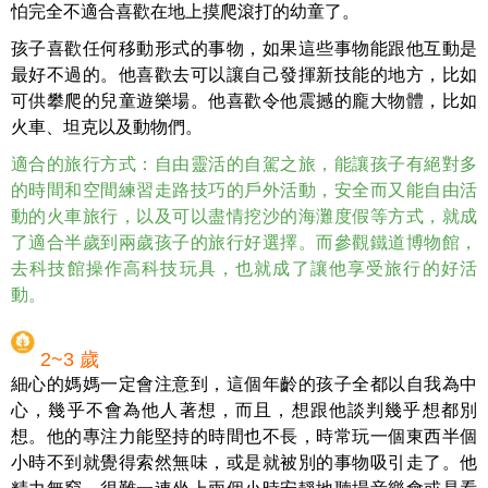
怕完全不適合喜歡在地上摸爬滾打的幼童了。
孩子喜歡任何移動形式的事物，如果這些事物能跟他互動是
最好不過的。他喜歡去可以讓自己發揮新技能的地方，比如
可供攀爬的兒童遊樂場。他喜歡令他震撼的龐大物體，比如
火車、坦克以及動物們。
適合的旅行方式：自由靈活的自駕之旅，能讓孩子有絕對多
的時間和空間練習走路技巧的戶外活動，安全而又能自由活
動的火車旅行，以及可以盡情挖沙的海灘度假等方式，就成
了適合半歲到兩歲孩子的旅行好選擇。而參觀鐵道博物館，
去科技館操作高科技玩具，也就成了讓他享受旅行的好活
動。
2~3 歲
細心的媽媽一定會注意到，這個年齡的孩子全都以自我為中
心，幾乎不會為他人著想，而且，想跟他談判幾乎想都別
想。他的專注力能堅持的時間也不長，時常玩一個東西半個
小時不到就覺得索然無味，或是就被別的事物吸引走了。他