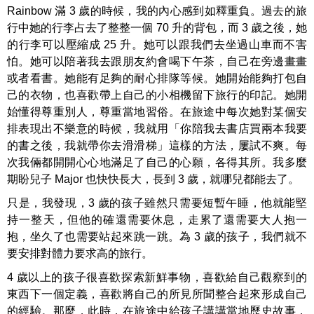
Rainbow 滿 3 歲的時候，我的內心感到如釋重負。過去的旅
行中她的行李占去了整整一個 70 升的背包，而 3 歲之後，她
的行李可以壓縮成 25 升。她可以跟我們去坐過山車而不害
怕。她可以陪著我去跟朋友約會喝下午茶，自己在旁邊畫畫
或者看書。她能有足夠的耐心排隊等候。她開始能夠打包自
己的衣物，也喜歡帶上自己的小相機留下旅行的印記。她開
始懂得尊重別人，尊重當地習俗。在旅途中每次她對某個安
排表現出不樂意的時候，我就用「你陪我去書店買兩本我要
的書之後，我就帶你去滑滑梯」這樣的方法，屢試不爽。每
次我倆都開開心心地滿足了自己的心願，各得其所。我多麼
期盼兒子 Major 也快快長大，長到 3 歲，就哪兒都能去了。
只是，我發現，3 歲的孩子雖然只需要短暫午睡，他就能堅
持一整天，但他的確還需要休息，走累了還需要大人抱一
抱，坐久了也需要站起來跳一跳。為 3 歲的孩子，我們就不
要安排對體力要求高的旅行。
4 歲以上的孩子很喜歡探索新鮮事物，喜歡給自己觀察到的
東西下一個定義，喜歡將自己的所見所聞整合起來形成自己
的經驗。那麼，此時，在旅途中給孩子講講當地歷史故事，