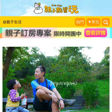
孩子教給我的旅行意義：充分考慮到孩
子的年齡
@親子生活
熱門
▼單元
博悅文化
|
2014-06-04