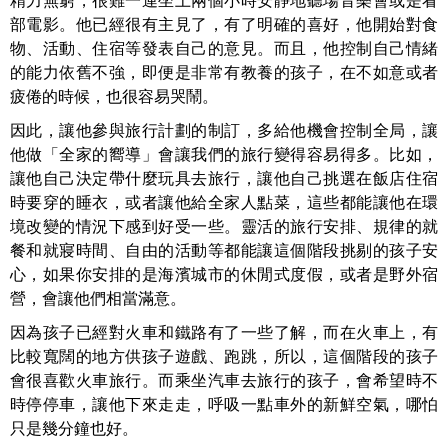
精力無窮，很難一連坐上兩個小時安靜地聽場音樂會或是看
部電影。他已經很有主見了，有了明確的喜好，他開始對食
物、活動、住宿等發表自己的意見。而且，他控制自己情緒
的能力依舊不強，即便是非常有教養的孩子，在不如意或者
疲倦的時候，也很容易哭鬧。
因此，讓他參與旅行計劃的制訂，多給他機會控制全局，讓
他做「全家的嚮導」會讓我們的旅行變得容易得多。比如，
讓他自己決定帶什麼玩具去旅行，讓他自己挑選在飯店住宿
時要穿的睡衣，或者讓他給全家人點菜，這些都能讓他在環
境改變的情況下感到好受一些。靈活的旅行安排、規律的就
餐和就寢時間、自由的活動等都能讓這個階段挑剔的孩子安
心，如果你安排的是海濱城市的休閒式度假，或者是野外宿
營，會讓他們相當滿意。
因為孩子已經對火車和鐵路有了一些了解，而在火車上，有
比較寬闊的地方供孩子遊戲、跑跳，所以，這個階段的孩子
會很喜歡火車旅行。而乘坐汽車去旅行的孩子，會希望時不
時停停車，讓他下來走走，呼吸一點車外的新鮮空氣，哪怕
只是幾分鐘也好。