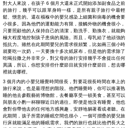
對大人來說，在孩子 6 個月大還未正式開始添加副食品之前
的旅行，幾乎可以跟單身時一樣，是所有親子旅行中最輕
鬆、愜意的。還在襁褓中的嬰兒感染上細菌和病毒的機會要
小很多。因為他們的運動能力有限，接觸外物的機會很小，
只要照顧他的人保持自己的清潔，勤洗手、勤換衣，就能夠
極大程度地控制孩子患病的風險。而且，母乳給了他頑強的
抵抗力。雖然在此期間嬰兒的需求很頻繁，比如兩三個小時
就要吃一次奶，一天要換十多次紙尿布，但是他的需求除了
吃喝拉撒之外非常少，對父母的旅行安排幾乎不會提出任何
異議，所以，你想安排些什麼節目就安排什麼節目，想去哪
裡就去哪裡。
3 個月內的小嬰兒睡覺時間很長，對要花很長時間在車上的
旅行來說，也是最理想的階段。他們睡覺時，你可以推著熟
睡的他去參觀藝術博物館，去餐廳享受一頓美食，甚至可以
與朋友小酌一杯聊聊近日的過往。即便是他沒有睡覺，他也
會對你帶他去的任何地方感興趣，安靜地躺著看或者聽。在
此期間，孩子所需的睡眠空間也很小，一個可摺疊的嬰兒旅
行床就能滿足他的睡眠需求。我們的旅行也就比他們長大之