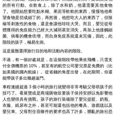
的所有行動。在飲食上，除了水和奶，他還需要其他食物
了。他開始想要吃點米糊、果泥等軟軟的東西，慢慢地他希
望食物是切成細丁的，再然後，他想吃大人的東西了，但辣
椒等刺激性的食物，還是會讓他哇哇大哭。而且，嬰兒從母
體獲得的免疫能力已經大大減弱甚至消失，再加上他接觸細
菌、病毒的機會倍增，而自身免疫系統還未完備，因此，此
階段的孩子，極易生病。
這是最難選擇旅行目的地和活動內容的階段。
不過，有一個好處就是，在這個階段帶他乘坐飛機，只需支
付全價機票的 10%，甚至有的航空公司嬰兒票是免費的（比
如美國的國內航線）。從省錢的角度出發，在此期間，你還
能帶孩子多出幾趟遠門。
車程連續超過 3 個小時的旅行就變得非常考驗父母哄孩子的
技巧了。看展覽或是商場購物並要孩子保持安靜以免影響他
人也變得具有挑戰。孩子的旅行裝備除了嬰兒提籃、奶瓶、
衣服、紙尿布之外，甚至可能還包括他的餐具、遊戲毯以及
嬰兒車。父母對住宿條件的要求也高了許多，髒亂的旅社恐