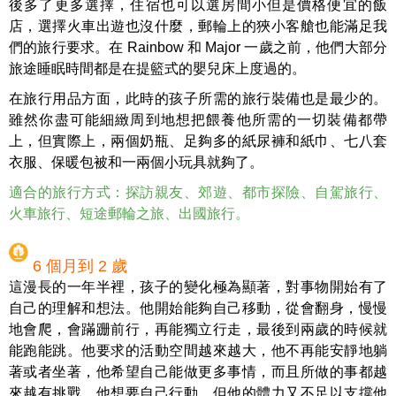
後多了更多選擇，住宿也可以選房間小但是價格便宜的飯
店，選擇火車出遊也沒什麼，郵輪上的狹小客艙也能滿足我
們的旅行要求。在 Rainbow 和 Major 一歲之前，他們大部分
旅途睡眠時間都是在提籃式的嬰兒床上度過的。
在旅行用品方面，此時的孩子所需的旅行裝備也是最少的。
雖然你盡可能細緻周到地想把餵養他所需的一切裝備都帶
上，但實際上，兩個奶瓶、足夠多的紙尿褲和紙巾、七八套
衣服、保暖包被和一兩個小玩具就夠了。
適合的旅行方式：探訪親友、郊遊、都市探險、自駕旅行、
火車旅行、短途郵輪之旅、出國旅行。
6 個月到 2 歲
這漫長的一年半裡，孩子的變化極為顯著，對事物開始有了
自己的理解和想法。他開始能夠自己移動，從會翻身，慢慢
地會爬，會蹣跚前行，再能獨立行走，最後到兩歲的時候就
能跑能跳。他要求的活動空間越來越大，他不再能安靜地躺
著或者坐著，他希望自己能做更多事情，而且所做的事都越
來越有挑戰。他想要自己行動，但他的體力又不足以支撐他