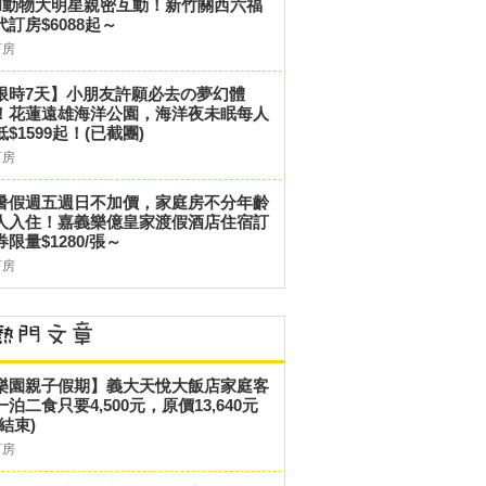
和動物大明星親密互動！新竹關西六福
代訂房$6088起～
訂房
限時7天】小朋友許願必去の夢幻體
！花蓮遠雄海洋公園，海洋夜未眠每人
低$1599起！(已截團)
訂房
暑假週五週日不加價，家庭房不分年齡
人入住！嘉義樂億皇家渡假酒店住宿訂
券限量$1280/張～
訂房
樂園親子假期】義大天悅大飯店家庭客
一泊二食只要4,500元，原價13,640元
結束)
訂房