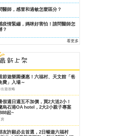
問醫師，感冒和過敏怎麼區分？
感疫情緊繃，媽咪好害怕！請問醫師怎
辦？
看更多
親節遊樂園優惠！六福村、天文館「爸
免費」入場～
子出遊攻略
暑假週日週五不加價，買2大送2小！
蘭烏石港OA hotel，2大2小親子專案
,888起~
訂房
朋友許願必去首選，2日暢遊六福村