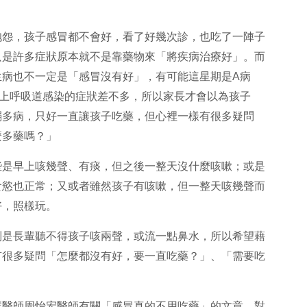
)。
抱怨，孩子感冒都不會好，看了好幾次診，也吃了一陣子
只是許多症狀原本就不是靠藥物來「將疾病治療好」。而
生病也不一定是「感冒沒有好」，有可能這星期是A病
因上呼吸道感染的症狀差不多，所以家長才會以為孩子
弱多病，只好一直讓孩子吃藥，但心裡一樣有很多疑問
這麼多藥嗎？」
些是早上咳幾聲、有痰，但之後一整天沒什麼咳嗽；或是
食慾也正常；又或者雖然孩子有咳嗽，但一整天咳幾聲而
睡好，照樣玩。
別是長輩聽不得孩子咳兩聲，或流一點鼻水，所以希望藉
有很多疑問「怎麼都沒有好，要一直吃藥？」、「需要吃
輩醫師周怡宏醫師有關「感冒真的不用吃藥」的文章，對