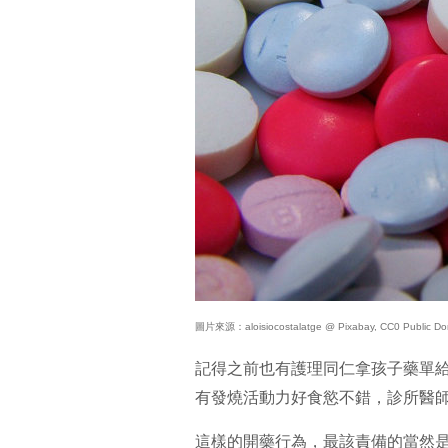
圖片來源：aloisiocostalatge @ Pixabay, CC0 Public Do
記得之前也有護理同仁拿孩子藥單
有發燒活動力好食慾不錯，診所醫師
這樣的開藥行為，最該責備的當然