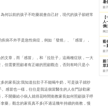
暑
親
，為何以前的孩子不吃藥就會自己好，現代的孩子卻經常
【
人
價
揪
的疾病不外乎是急性病症，例如「發燒」、「感冒」，
藍
～
親
過的文章，而「感冒」，和「拉肚子」這兩種症狀，一大
親
療，但需要照顧者有正確的照顧觀念，否則有時只是小
眾
親
多的家長說:我知道拉肚子不能喝牛奶，可是孩子就吵
子。感冒也一樣，往往是我這個當醫生的人在門診勸家
藥，不開藥給小病人就得花時間衛教家長如何照顧孩子呼
拿藥」觀念的家長真不多(不過這幾年持續的衛教，慢