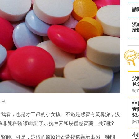
請
流
麼
父
爸
親
main
非
宜
給我看，也是才三歲的小女孩，不過是感冒有黃鼻涕，沒
$3
揪
(非兒科醫師)就開了加抗生素和幾種感冒藥，共7種?
小
是醫師。可是，這樣的醫療行為背後還顯示出另一種問