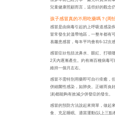
兒童健康照顧而言，這些好的觀念
孩子感冒真的不用吃藥嗎？(周
感冒是由病毒引起的上呼吸道感染疾
冒常發生於溫帶地區，一整年都有可
易罹患感冒，每年平均會有6-12次
感冒症狀包括流鼻水、眼紅、打噴嚏
2天內逐漸產生。約有兩百種病毒
維持一個月左右。
感冒不需特別用藥即可自行痊癒，
併細菌性感染，如肺炎。正確而良好
涕)都能夠有效減少併發症的發生。
感冒的預防方法說起來簡單，做起
食、充足睡眠、適當運動(以上三點