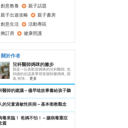
創意教養
親子話題
親子出遊攻略
親子書房
創意生活
活動專區
揪訂房
健康照護
關於作者
兒科醫師媽咪的撇步
我是一位喜歡當媽咪的兒科醫師, 也
持續的在認真學習當個快樂媽咪, 因
為,有快...
更多
科醫師的建議～儘早唸故事書給孩子聽
人的兒童過敏性疾病～基本衛教觀念
病毒來臨！ 爸媽不怕！～腸病毒重症
念篇