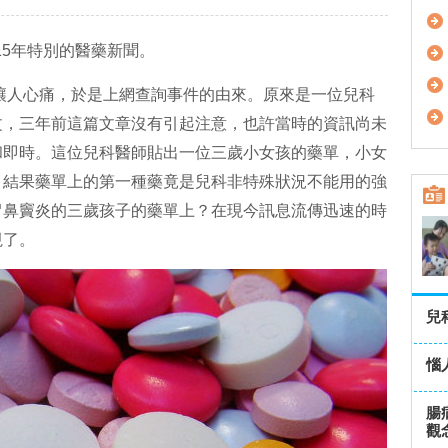
015年特別的醫藥新聞。
，讓人心痛，於是上網查詢事件的由來。原來是一位兒科
文，三年前這篇文章沒有引起注意，也許當時的資訊尚未
和即時。這位兒科醫師貼出一位三歲小女孩的藥單，小女
，結果藥單上的第一種藥竟是兒科非特殊狀況不能用的強
冒鼻竇炎的三歲孩子的藥單上？在現今訊息流傳迅速的時
視了。
兒
惱
腸
觀