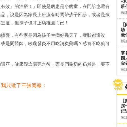
+
又有效』的治療！」即使是病患是小病童，在門診也還有
莊
揪
藥品，說是因為家長上班沒有時間帶孩子回診，或者是孩
課程進度，但孩子也才上幼稚園而已！
【
驗
最
的擔憂，有些家長因為孩子生病好幾天了，症狀都還沒
揪
！或是問醫師，喉嚨發炎不用吃消炎藥嗎？感冒不吃藥可
寒
四
金
的講座，健康觀念講完之後，家長們關切的仍然是「要不
揪
，我只做了三張簡報：
【
房
(已
揪
，