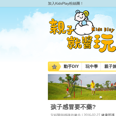
加入KidsPlay粉絲團！
動手DIY
玩中學
親子
孩子感冒要不藥?
兒科醫師媽咪的撇步 | 2016-02-27
健康照護