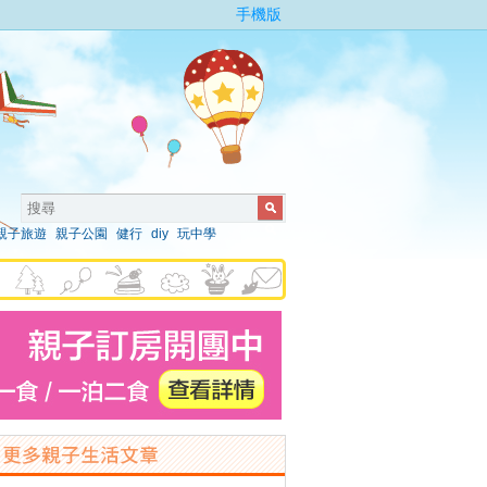
手機版
親子旅遊
親子公園
健行
diy
玩中學