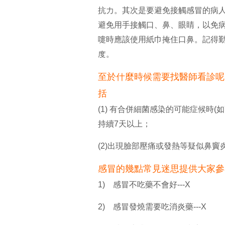
抗力。其次是要避免接觸感冒的病人
避免用手接觸口、鼻、眼睛，以免
嚏時應該使用紙巾掩住口鼻。記得
度。
至於什麼時候需要找醫師看診呢
括
(1) 有合併細菌感染的可能症候時
持續7天以上；
(2)出現臉部壓痛或發熱等疑似鼻竇
感冒的幾點常見迷思提供大家參
1) 感冒不吃藥不會好---X
2) 感冒發燒需要吃消炎藥---X