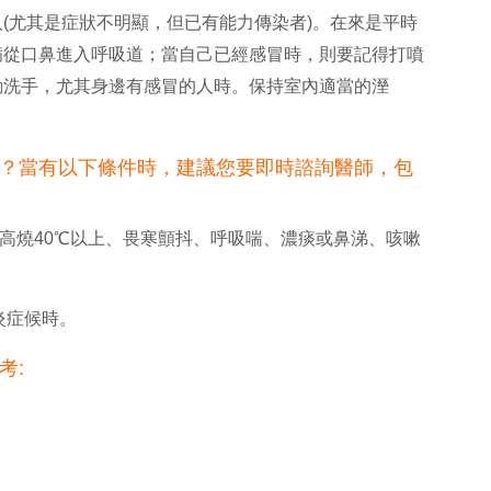
(尤其是症狀不明顯，但已有能力傳染者)。在來是平時
病從口鼻進入呼吸道；當自己已經感冒時，則要記得打噴
勤洗手，尤其身邊有感冒的人時。保持室內適當的溼
？當有以下條件時，建議您要即時諮詢醫師，包
(如高燒40℃以上、畏寒顫抖、呼吸喘、濃痰或鼻涕、咳嗽
炎症候時。
考: