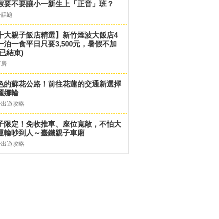
假要不要讓小一新生上「正音」班？
子話題
十大親子飯店精選】新竹煙波大飯店4
一泊一食平日只要3,500元，暑假不加
(已結束)
訂房
色的蘇花公路！前往花蓮的交通新選擇
麗娜輪
子出遊攻略
子限定！免收推車、座位寬敞，不怕大
運輸吵到人～臺鐵親子車廂
子出遊攻略