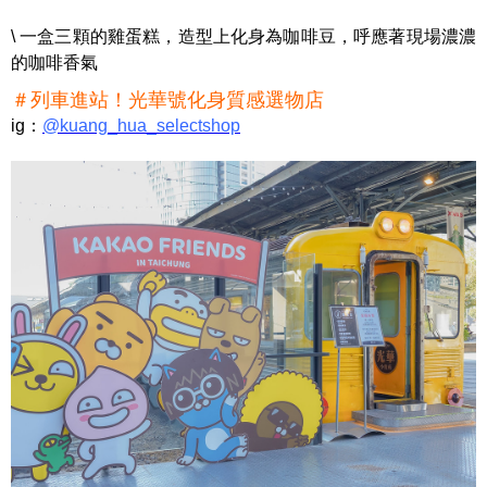
\ 一盒三顆的雞蛋糕，造型上化身為咖啡豆，呼應著現場濃濃
的咖啡香氣
＃列車進站！光華號化身質感選物店
ig：
@kuang_hua_selectshop