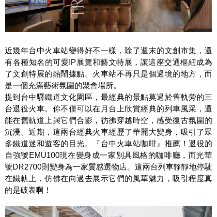
近幾年台中火車站變得好不一樣，除了週末的文創市集，還
有各種知名的可愛IP展覽和藝文特展，讓這座交通樞紐成為
了文創特展的熱鬧據點。火車站不再只是個過境的地方，而
是一個充滿藝術氛圍的聚會場所。
提到台中驛鐵道文化園區，最經典的景點莫過於舊軌旁的三
台退役火車。你不僅可以在月台上欣賞經典的列車風采，還
能在舊軌道上與它們合影，彷彿穿越時空，感受復古氛圍的
沉浸。近期，這兩台經典火車經歷了華麗大變身，吸引了眾
多鐵道迷和遊客的目光。『台中火車站咖啡』推薦！退役的
自強號EMU100現在變身成一家別具風格的咖啡廳，而光華
號DR2700則變身為一家質感選物店。這兩台列車靜靜地停駛
在鐵軌上，仿佛在向過去展示它們的風華魅力，吸引程度真
的是破表啊！