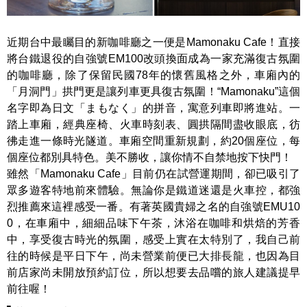
近期台中最矚目的新咖啡廳之一便是Mamonaku Cafe！直接
將台鐵退役的自強號EM100改頭換面成為一家充滿復古氛圍
的咖啡廳，除了保留民國78年的懷舊風格之外，車廂內的
「月洞門」拱門更是讓列車更具復古氛圍！“Mamonaku”這個
名字即為日文「まもなく」的拼音，寓意列車即將進站。一
踏上車廂，經典座椅、火車時刻表、圓拱隔間盡收眼底，彷
彿走進一條時光隧道。車廂空間重新規劃，約20個座位，每
個座位都別具特色。美不勝收，讓你情不自禁地按下快門！
雖然「Mamonaku Cafe」目前仍在試營運期間，卻已吸引了
眾多遊客特地前來體驗。無論你是鐵道迷還是火車控，都強
烈推薦來這裡感受一番。有著英國貴婦之名的自強號EMU10
0，在車廂中，細細品味下午茶，沐浴在咖啡和烘焙的芳香
中，享受復古時光的氛圍，感受上實在太特別了，我自己前
往的時候是平日下午，尚未營業前便已大排長龍，也因為目
前店家尚未開放預約訂位，所以想要去品嚐的旅人建議提早
前往喔！