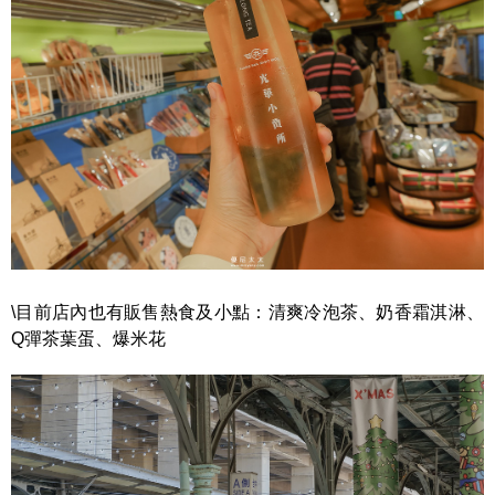
\目前店內也有販售熱食及小點：清爽冷泡茶、奶香霜淇淋、
Q彈茶葉蛋、爆米花