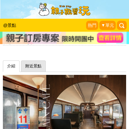
復古咖啡廳×質感選物店，經典火車大
變身～台中Mamonaku Cafe＋光華小
@景點
熱門
▼單元
賣所
優尼 Ｍrs.Yuny
|
2023-12-25
介紹
附近景點