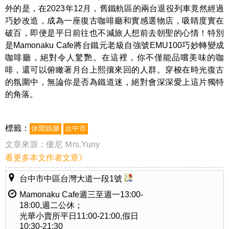
外的是，在2023年12月，舊鐵軌區的兩台退役列車竟然經過
巧妙改造，成為一座復古咖啡廳和實感選物店，吸睛度實在
破百，即便是平日前往也不減旅人想前去朝聖的心情！特別
是Mamonaku Cafe將台鐵元老級自強號EMU100巧妙轉變成
咖啡廳，絕對令人驚艷。在這裡，你不僅能品嚐美味的咖
啡，還可以俯瞰著月台上熙攘來回的人群。穿梭在時光復古
的氛圍中，無論你是否為鐵道迷，絕對會深深愛上這片獨特
的角落。
標籤：
休閒娛樂
台中市
文章來源：
優尼 Ｍrs.Yuny
看更多本文作者文章》
台中市中區台灣大道一段1號
Mamonaku Cafe週三至週一13:00-
18:00,週二公休；
光華小賣所平日11:00-21:00,假日
10:30-21:30