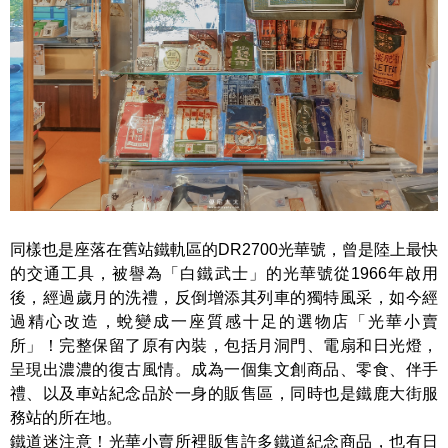
同樣也是座落在舊站鐵軌區的DR2700光華號，曾是陸上最快
的交通工具，被譽為「白鐵武士」的光華號從1966年啟用
後，經過歲月的洗禮，反倒增添其列車的獨特風采，如今經
過精心改造，蛻變成一座質感十足的選物店「光華小賣
所」！完整保留了原有內裝，包括月洞門、電扇和日光燈，
呈現出濃濃的復古風情。成為一個集文創商品、零食、伴手
禮、以及車站紀念品於一身的販售區，同時也是鐵鹿大街服
務站的所在地。
鐵道迷注意！光華小賣所裡販售許多鐵道紀念商品，也有日