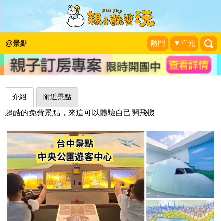
航空主題特色館，體驗開飛機、環遊世
界～台中中央公園遊客中心
@景點
熱門
▼單元
霏霓莫屬
|
2023-10-08
介紹
附近景點
超酷的免費景點，來這可以體驗自己開飛機