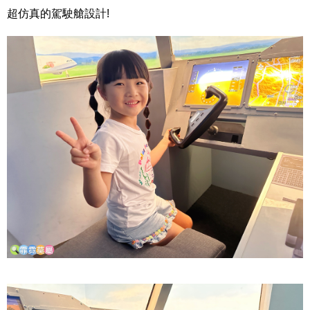
超仿真的駕駛艙設計!