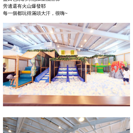
旁邊還有火山爆發耶
每一個都玩得滿頭大汗，很嗨~