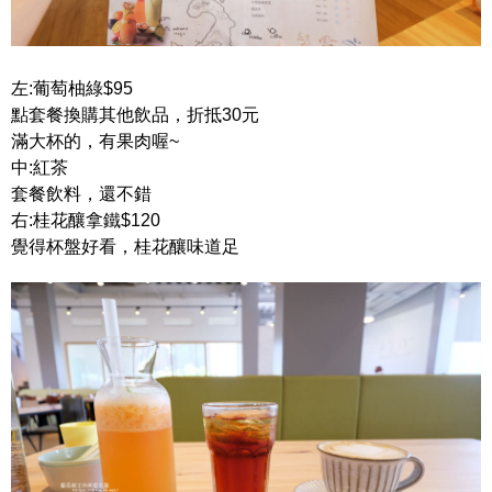
左:葡萄柚綠$95
點套餐換購其他飲品，折抵30元
滿大杯的，有果肉喔~
中:紅茶
套餐飲料，還不錯
右:桂花釀拿鐵$120
覺得杯盤好看，桂花釀味道足