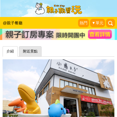
恐龍守門員向你說哈囉，遊戲空間不限
時、放心玩～台中小島3.5度
@親子餐廳
熱門
▼單元
藍色起士的美食主義
|
2018-05-19
介紹
附近景點