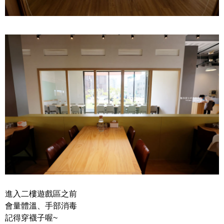
進入二樓遊戲區之前
會量體溫、手部消毒
記得穿襪子喔~