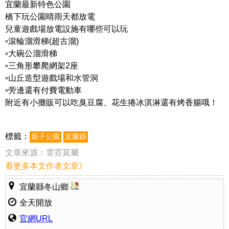
宜蘭最新特色公園
橋下玩公園晴雨天都放電
兒童遊戲場放電設施有哪些可以玩
▫️滾輪溜滑梯(超古溜)
▫️大碗公溜滑梯
▫️三角形攀爬網架2座
▫️山丘造型遊戲場和水管洞
▫️旁邊還有付費電動車
附近有小攤販可以吃臭豆腐、花生捲冰淇淋還有烤香腸哦！
標籤：
親子公園
宜蘭縣
文章來源：
霏霓莫屬
看更多本文作者文章》
宜蘭縣冬山鄉
全天開放
官網URL