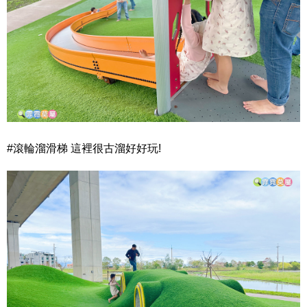
#滾輪溜滑梯 這裡很古溜好好玩!