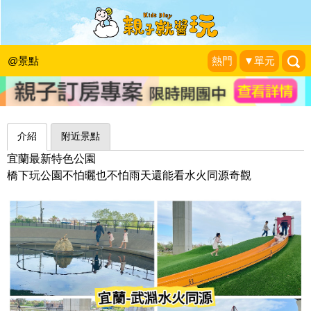
大碗公×滾輪溜滑梯，橋下遊戲場晴雨
天都適合～宜蘭武淵水火同源
@景點
熱門
▼單元
霏霓莫屬
|
2024-02-22
介紹
附近景點
宜蘭最新特色公園
橋下玩公園不怕曬也不怕雨天還能看水火同源奇觀