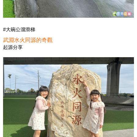
#大碗公溜滑梯
武淵水火同源的奇觀
起源分享