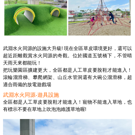
武淵水火同源的設施大升級! 現在全區草皮環境更好，還可以
超近距離觀賞水火同源的奇觀。位於國道五號橋下，不管晴
天雨天來都能玩！
把玩樂園區擴建更大，全區都是人工草皮要脫鞋才能進入！
滾輪溜滑梯、攀爬網架、山丘水管洞還有大碗公溜滑梯，超
適合雨備的放電遊戲場
武淵水火同源-遊具設施
全區都是人工草皮要脫鞋才能進入！寵物不能進入草地，也
有標示不要在草地上吹泡泡維護草地喔!