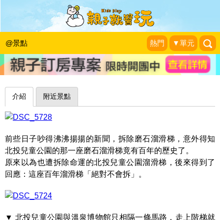
陪伴著大朋友、小朋友的百年滑梯～台
北北投兒童樂園
@景點
熱門
▼單元
愛玩。不累。PLAY
|
2015-10-18
介紹
附近景點
前些日子吵得沸沸揚揚的新聞，拆除磨石溜滑梯，意外得知
北投兒童公園的那一座磨石溜滑梯竟有百年的歷史了。
原來以為也遭拆除命運的北投兒童公園溜滑梯，後來得到了
回應：這座百年溜滑梯「絕對不會拆」。
▼ 北投兒童公園與溫泉博物館只相隔一條馬路，走上階梯就