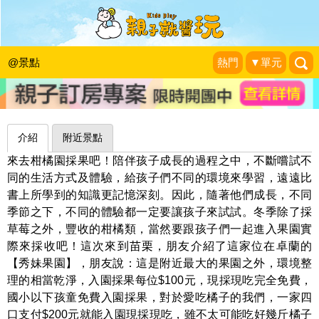
橘子多汁甜又甜，大吉大利一整年～苗
栗秀妹果園
@景點
熱門
▼單元
my Love Family
|
2021-02-08
介紹
附近景點
來去柑橘園採果吧！陪伴孩子成長的過程之中，不斷嚐試不
同的生活方式及體驗，給孩子們不同的環境來學習，遠遠比
書上所學到的知識更記憶深刻。因此，隨著他們成長，不同
季節之下，不同的體驗都一定要讓孩子來試試。冬季除了採
草莓之外，豐收的柑橘類，當然要跟孩子們一起進入果園實
際來採收吧！這次來到苗栗，朋友介紹了這家位在卓蘭的
【秀妹果園】，朋友說：這是附近最大的果園之外，環境整
理的相當乾淨，入園採果每位$100元，現採現吃完全免費，
國小以下孩童免費入園採果，對於愛吃橘子的我們，一家四
口支付$200元就能入園現採現吃，雖不太可能吃好幾斤橘子