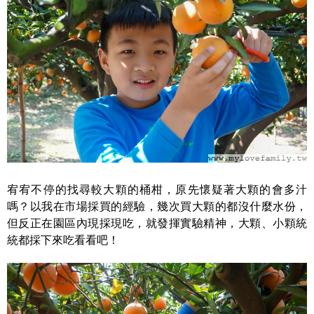
宥宥不停的找尋較大顆的桶柑，原先懷疑著大顆的會多汁
嗎？以我在市場採買的經驗，幾次買大顆的都沒什麼水份，
但反正在園區內現採現吃，就發揮實驗精神，大顆、小顆統
統都採下來吃看看吧！