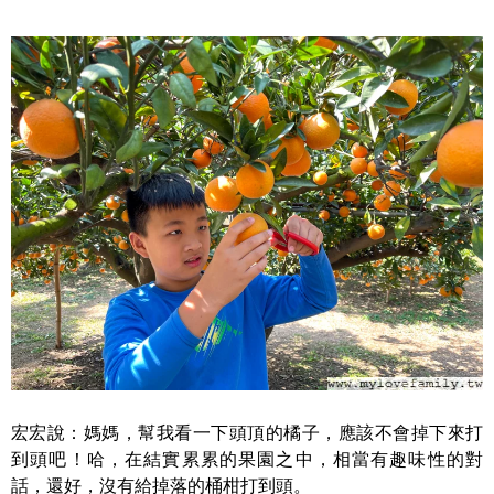
宏宏說：媽媽，幫我看一下頭頂的橘子，應該不會掉下來打
到頭吧！哈，在結實累累的果園之中，相當有趣味性的對
話，還好，沒有給掉落的桶柑打到頭。