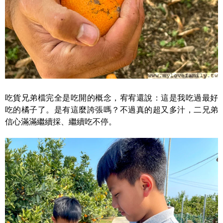
吃貨兄弟檔完全是吃開的概念，宥宥還說：這是我吃過最好
吃的橘子了。是有這麼誇張嗎？不過真的超又多汁，二兄弟
信心滿滿繼續採、繼續吃不停。