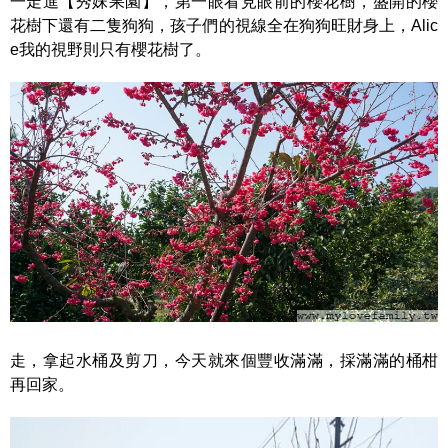
一走進【秀妹果園】，第一眼看見眼前的櫻花樹，盛開的櫻
花樹下還有二隻狗狗，孩子們的視線全在狗狗旺財身上，Alic
e我的視野則只有櫻花樹了。
走，拿起水桶及剪刀，今天就來個豐收滿滿，採滿滿的桶柑
再回家。