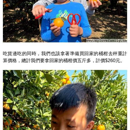
吃貨邊吃的同時，我們也該拿著準備買回家的桶柑去秤重計
算價格，總計我們要拿回家的桶柑價五斤多，計價$260元。