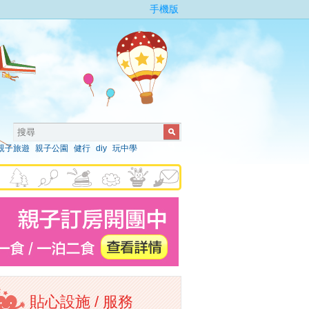
手機版
親子旅遊
親子公園
健行
diy
玩中學
貼心設施 / 服務