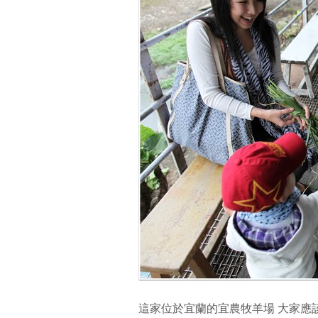
這家位於宜蘭的宜農牧羊場 大家應