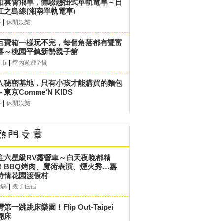
如雲霄飛車，體驗懸掛式單軌電車～日
江之島線(湘南單軌電車)
|
外
休閒娛樂
百寶箱一樣玩不完，每個角落都有豐富
喜～桃園平鎮新勢親子館
|
園市
室內遊戲空間
入秘密基地，只有小孩才能購買的麵包
東京Comme’N KIDS
|
外
休閒娛樂
住六星級RV露營車～白天夜晚都精
！BBQ烤肉、魔術表演、煙火秀…嘉
詩情花園渡假村
|
義縣
親子住宿
第一跳跳床樂園！Flip Out-Taipei
翻床