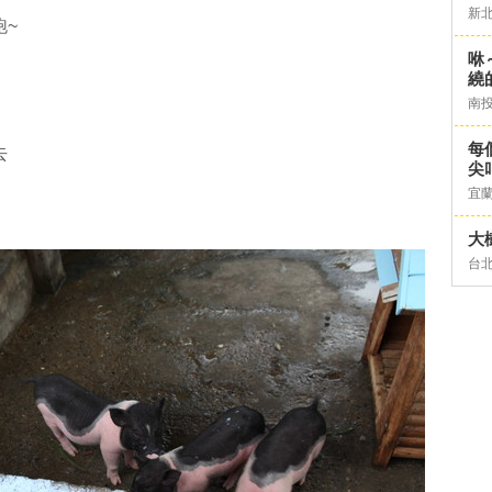
新
跑~
咻
繞
南
每
去
尖
宜
大
台