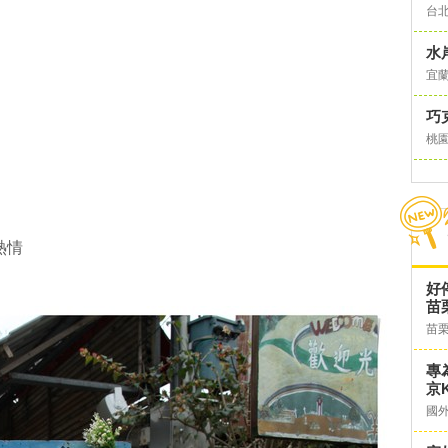
台
水
宜
巧
桃
熱情
好
苗
苗
專
京K
國