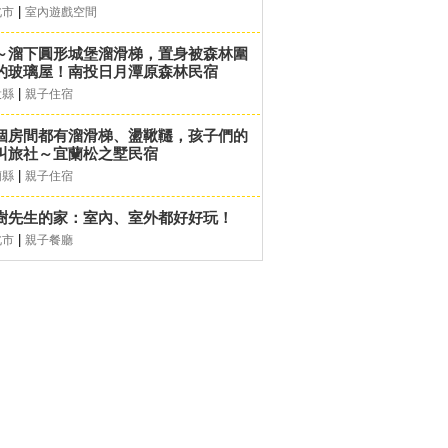
|
北市
室內遊戲空間
～溜下圓形城堡溜滑梯，置身被森林圍
的玻璃屋！南投日月潭原森林民宿
|
投縣
親子住宿
個房間都有溜滑梯、盪鞦韆，孩子們的
叫旅社～宜蘭松之墅民宿
|
蘭縣
親子住宿
樹先生的家：室內、室外都好好玩！
|
北市
親子餐廳