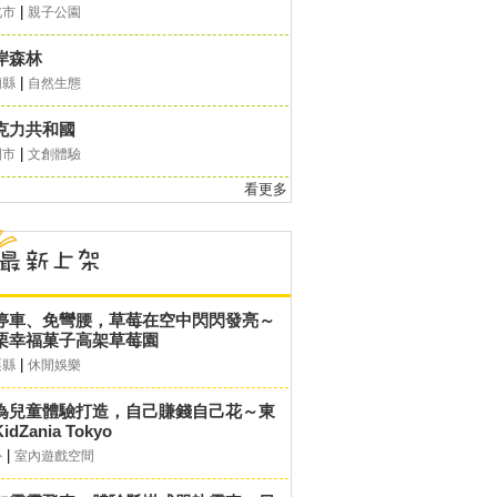
|
北市
親子公園
岸森林
|
蘭縣
自然生態
克力共和國
|
園市
文創體驗
看更多
停車、免彎腰，草莓在空中閃閃發亮～
栗幸福菓子高架草莓園
|
栗縣
休閒娛樂
為兒童體驗打造，自己賺錢自己花～東
idZania Tokyo
|
外
室內遊戲空間