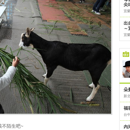
尖
宜
出
～
宜
朵
新
福
台
該不陌生吧~
內