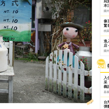
宛
本
國
像
驚
桃
進
店～
國
入
采
義
嘉
台灣
彈