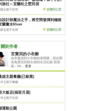
叫旅社～宜蘭松之墅民宿
|
距離0公里
蘭縣
親子住宿
自設計師魔法之手，將空間發揮到極致
宜蘭畫水River
|
距離0公里
蘭縣
親子住宿
關於作者
言寶貝的小衣櫥
由空服員到小衣櫥的老闆娘，現在因
為兔寶兒回歸主婦的生活紀錄 部落
格：htt...
更多
曼妮主題餐廳(已歇業)
|
北市
親子餐廳
容大飯店(福容月眉)
|
中市
親子住宿
湖運動公園