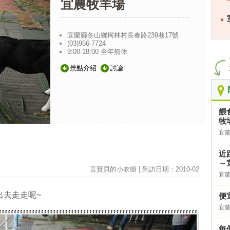
宜農牧羊場
宜蘭縣冬山鄉柯林村長春路239巷17號
(03)956-7724
9:00-18:00 全年無休
景點介紹
討論
餵
牧
宜
近
～
言寶貝的小衣櫥 | 到訪日期：2010-02
宜
出去走走呢~
便
宜
每