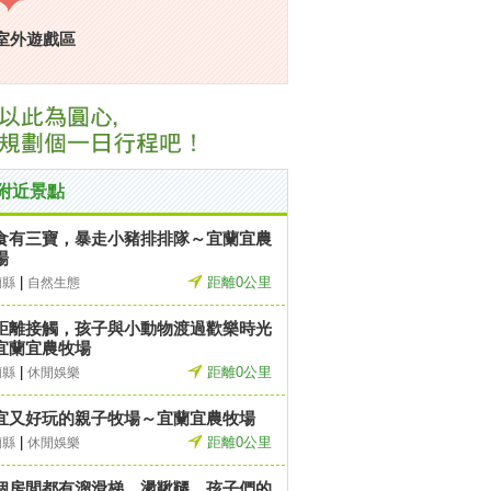
室外遊戲區
附近景點
食有三寶，暴走小豬排排隊～宜蘭宜農
場
|
距離0公里
蘭縣
自然生態
距離接觸，孩子與小動物渡過歡樂時光
宜蘭宜農牧場
|
距離0公里
蘭縣
休閒娛樂
宜又好玩的親子牧場～宜蘭宜農牧場
|
距離0公里
蘭縣
休閒娛樂
個房間都有溜滑梯、盪鞦韆，孩子們的