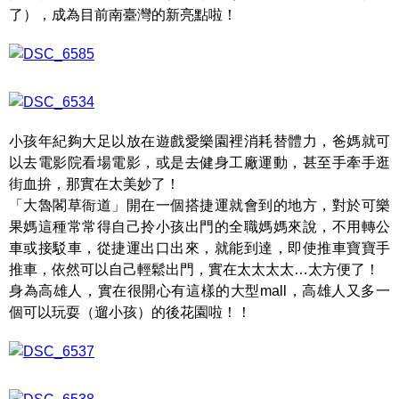
了），成為目前南臺灣的新亮點啦！
小孩年紀夠大足以放在遊戲愛樂園裡消耗替體力，爸媽就可
以去電影院看場電影，或是去健身工廠運動，甚至手牽手逛
街血拚，那實在太美妙了！
「大魯閣草衙道」開在一個搭捷運就會到的地方，對於可樂
果媽這種常常得自己拎小孩出門的全職媽媽來說，不用轉公
車或接駁車，從捷運出口出來，就能到達，即使推車寶寶手
推車，依然可以自己輕鬆出門，實在太太太太…太方便了！
身為高雄人，實在很開心有這樣的大型mall，高雄人又多一
個可以玩耍（遛小孩）的後花園啦！！