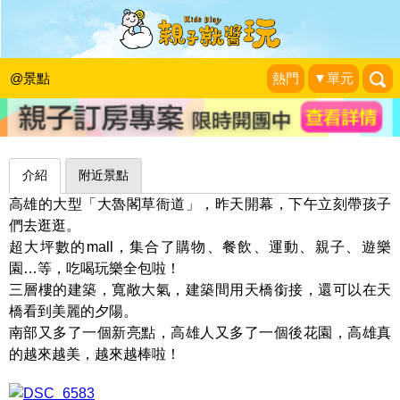
大人逛、小孩玩，超多選擇讓人眼花撩
亂～高雄大魯閣草衙道
@景點
熱門
▼單元
可可的隨想世界
|
2016-05-09
介紹
附近景點
高雄的大型「大魯閣草衙道」，昨天開幕，下午立刻帶孩子
們去逛逛。
超大坪數的mall，集合了購物、餐飲、運動、親子、遊樂
園…等，吃喝玩樂全包啦！
三層樓的建築，寬敞大氣，建築間用天橋銜接，還可以在天
橋看到美麗的夕陽。
南部又多了一個新亮點，高雄人又多了一個後花園，高雄真
的越來越美，越來越棒啦！