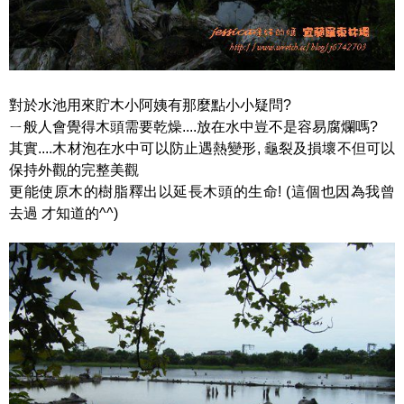
對於水池用來貯木小阿姨有那麼點小小疑問?
ㄧ般人會覺得木頭需要乾燥....放在水中豈不是容易腐爛嗎?
其實....木材泡在水中可以防止遇熱變形, 龜裂及損壞不但可以
保持外觀的完整美觀
更能使原木的樹脂釋出以延長木頭的生命! (這個也因為我曾
去過 才知道的^^)