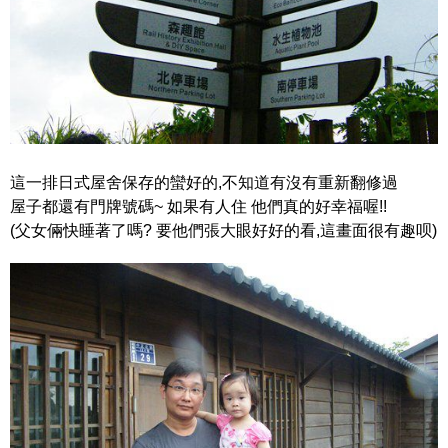
這一排日式屋舍保存的蠻好的,不知道有沒有重新翻修過
屋子都還有門牌號碼~ 如果有人住 他們真的好幸福喔!!
(父女倆快睡著了嗎? 要他們張大眼好好的看,這畫面很有趣呗)