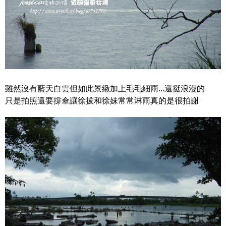
雖然沒有藍天白雲但如此景緻加上毛毛細雨...還挺浪漫的
只是拍照還要撐傘讓徐拔和徐妹常常淋雨真的是很拍謝