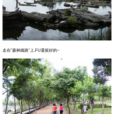
走在"森林鐵路"上,FU還挺好的~