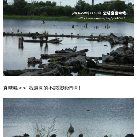
真糟糕 > <" 我還真的不認識牠們吶 !