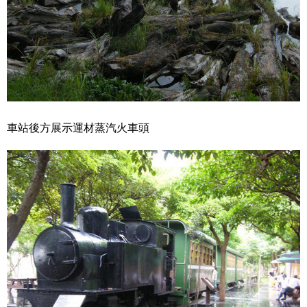
車站後方展示運材蒸汽火車頭