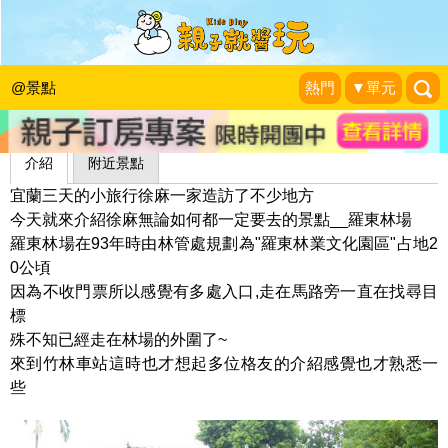
羅東林業文化園區
jessica徐妹的媽
|
2010-08-01
@景點
熱門
▼單元
介紹
附近景點
宜蘭三天的小旅行徐麻一家造訪了不少地方
今天就來介紹徐麻無論如何都一定要去的景點__羅東林場
羅東林場在93年時由林管處規劃為"羅東林業文化園區"占地2
0公頃
因為不收門票所以感覺有多處入口,走在馬路旁一直在找尋目
標
殊不知已經走在林場的外圍了~
來到竹林車站這時也才想起多位格友的介紹感覺也才熟悉一
些