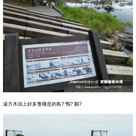
遠方木頭上好多隻棲息的鳥? 鴨? 鵝?