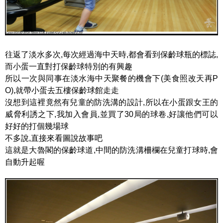
往返了淡水多次,每次經過海中天時,都會看到保齡球瓶的標誌,
而小蛋一直對打保齡球特別的有興趣
所以一次與同事在淡水海中天聚餐的機會下(美食照改天再P
O),就帶小蛋去五樓保齡球館走走
沒想到這裡竟然有兒童的防洗溝的設計,所以在小蛋跟女王的
威脅利誘之下,我加入會員,並買了30局的球卷,好讓他們可以
好好的打個幾場球
不多說,直接來看圖說故事吧
這就是大魯閣的保齡球道,中間的防洗溝柵欄在兒童打球時,會
自動升起喔