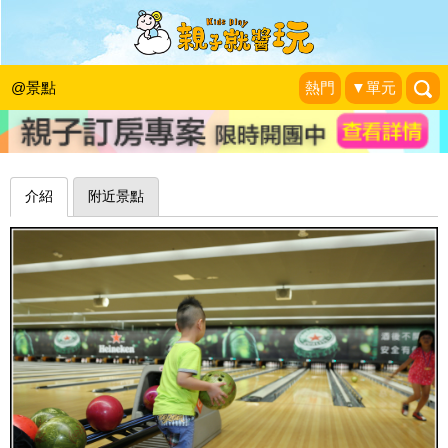
打保齡球不怕洗溝啦！大魯閣保齡球館
(淡水館)(已歇業)
@景點
熱門
▼單元
蛋拔的遊玩日記
|
2014-07-30
介紹
附近景點