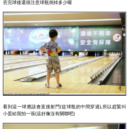
丟完球後還很注意球瓶倒掉多少喔
看到這一球應該會直接射門(從球瓶的中間穿過),所以趕緊叫
小蛋給我拍一張(這好像沒有關聯吧)