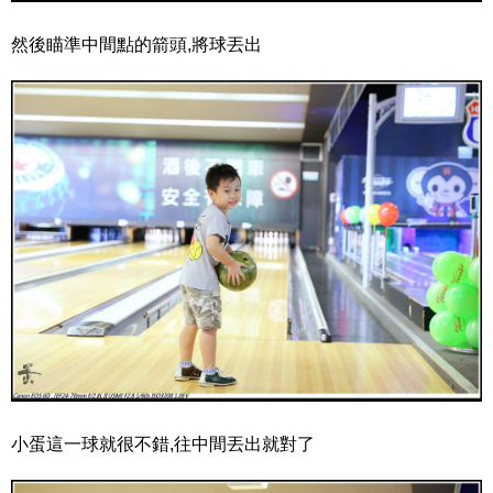
然後瞄準中間點的箭頭,將球丟出
小蛋這一球就很不錯,往中間丟出就對了