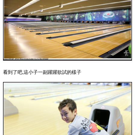
看到了吧,這小子一副躍躍欲試的樣子