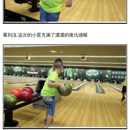
看到沒,這次的小蛋充滿了濃濃的復仇感喔