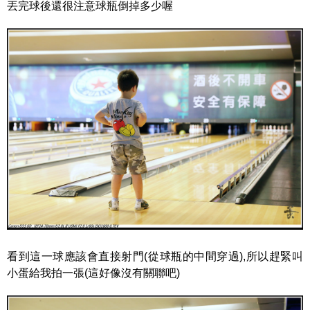
丟完球後還很注意球瓶倒掉多少喔
看到這一球應該會直接射門(從球瓶的中間穿過),所以趕緊叫
小蛋給我拍一張(這好像沒有關聯吧)