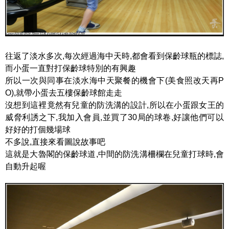
往返了淡水多次,每次經過海中天時,都會看到保齡球瓶的標誌,
而小蛋一直對打保齡球特別的有興趣
所以一次與同事在淡水海中天聚餐的機會下(美食照改天再P
O),就帶小蛋去五樓保齡球館走走
沒想到這裡竟然有兒童的防洗溝的設計,所以在小蛋跟女王的
威脅利誘之下,我加入會員,並買了30局的球卷,好讓他們可以
好好的打個幾場球
不多說,直接來看圖說故事吧
這就是大魯閣的保齡球道,中間的防洗溝柵欄在兒童打球時,會
自動升起喔