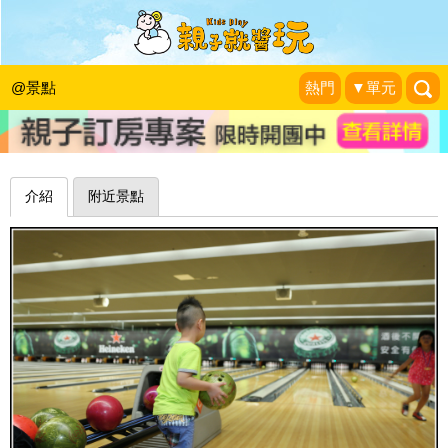
打保齡球不怕洗溝啦！大魯閣保齡球館
(淡水館)(已歇業)
@景點
熱門
▼單元
蛋拔的遊玩日記
|
2014-07-30
介紹
附近景點