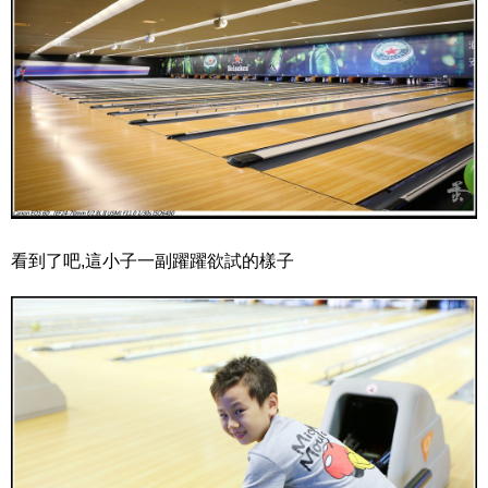
看到了吧,這小子一副躍躍欲試的樣子