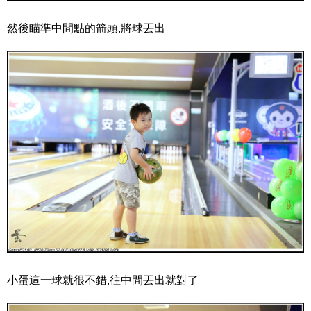
然後瞄準中間點的箭頭,將球丟出
小蛋這一球就很不錯,往中間丟出就對了