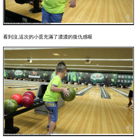
看到沒,這次的小蛋充滿了濃濃的復仇感喔