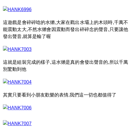
這遊戲是會碎碎唸的水獺,大家在戳出水壩上的木頭時,千萬不
能震動太大,不然水獺會因震動而發出碎碎念的聲音,只要讓他
發出聲音,就算是輸了喔
這就是組裝完成的樣子,這水獺是真的會發出聲音的,所以千萬
別驚動到他
其實只要看到小朋友歡樂的表情,我們這一切也都值得了