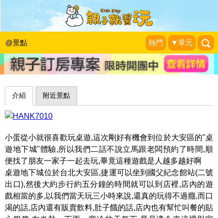
豐富多樣的桌遊，大人小孩的玩樂天堂
～台北桌遊地下城Bungeon
@景點
熱門
▼單元
蛋拔的遊玩日記
|
2015-09-08
介紹
附近景點
小蛋從小就很喜歡玩桌遊,這次剛好有機會到位於大安區的"桌
遊地下城"體驗,所以我們二話不說立馬跟老闆預約了時間,順
便找了朋友一家子一起去玩,畢竟這種遊戲是人越多越好啊
桌遊地下城位於台北大安區,捷運可以坐到國父紀念館站(二號
出口),然後大約步行約五分鐘的時間就可以到店裡,店內的遊
戲相當的多,以我們當天玩三小時來說,還真的玩得不過癮,而口
渴的話,店內還有販賣飲料,肚子餓的話,店內也有幫忙叫餐的貼