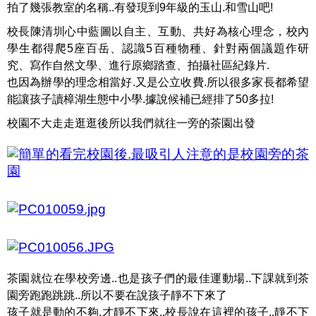
拍了幾張教室的名稱..有發現到9年級的玉山.和雪山吧!
校長陳清圳心中藍圖以自主、互動、共好為核心理念，校內
學生都得爬5座百岳、認識5百種物種、針對兩個議題作研
究、寫作自然文學、進行原鄉踏查、拍攝社區紀錄片.
也因為辦學的理念相當好.又是公立收費.所以很多家長都希望
能讓孩子讀樟湖生態中小學.據說候補已經排了50多拉!
校園不大走走逛逛後所以我們就往一旁的茶園出發
茶園就位在學校旁邊..也是孩子們的最佳運動場..下課就到茶
園旁跑跑跳跳..所以不要在說孩子靜不下來了
孩子就是動的不夠.才靜不下來..校長說在這裡的孩子..靜不下