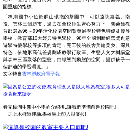
園重建的指標。
「樟湖國中小位於群山環抱的茶園中，可以遠眺嘉義、南
投、雲林三個縣市，過去在全校師生齊心努力下，曾榮獲教
育部選為96～99年活化校園空間暨發展學校特色特優及優等
學校，教育部10大經典特色學校、98年全國創新經營獎創意
遊學特優學校等多項的肯定，完工後的校舍美輪美奐、深具
特色，依地形高低差規劃成教學行政區、生態人文大樹講堂
與森林三區聚落的型態，由靜態到動態的空間，提供孩子一
個舒適的學習環境。」
文字轉自
雲林縣政府電子報
看完樟湖生態中小學的介紹後..讓我們準備前進校園吧!
一走上木棧道樓梯.學校馬上印入眼簾拉!