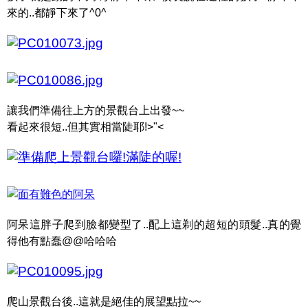
來的..都靜下來了^0^
讓我們準備往上方的景觀台上出發~~
看起來很短..但其實相當陡耶!>"<
阿呆這胖子爬到臉都變型了..配上這剃的超短的頭髮..真的覺
得他有點蠢@@哈哈哈
爬山景觀台後..這就是絕佳的展望點拉~~