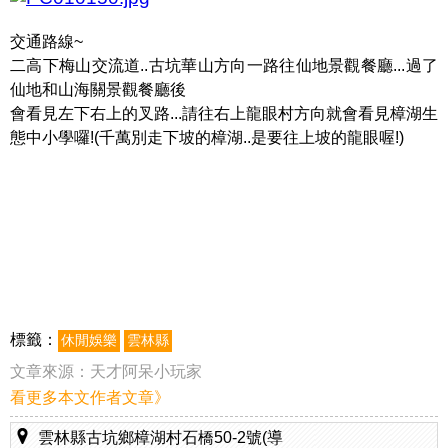
交通路線~
二高下梅山交流道..古坑華山方向一路往仙地景觀餐廳...過了
仙地和山海關景觀餐廳後
會看見左下右上的叉路...請往右上龍眼村方向就會看見樟湖生
態中小學囉!(千萬別走下坡的樟湖..是要往上坡的龍眼喔!)
標籤：
休閒娛樂
雲林縣
文章來源：
天才阿呆小玩家
看更多本文作者文章》
雲林縣古坑鄉樟湖村石橋50-2號(導