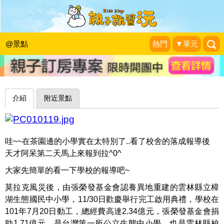
連大人都想變學生！令人驚嘆的彩色校
舍～雲林樟湖生態國民中小學
@景點
熱門
▼單元
天才阿呆小玩家
|
2013-12-01
介紹
附近景點
哇~~在茶園邊的小學實在太特別了..看了校舍的落成報導後
天才阿呆第二天馬上來報到拉^0^
大家先簡單的看一下學校的報導吧~
莫拉克風災後，由張榮發基金會認養異地重建的雲林縣立樟
湖生態國民中小學，11/30日歡慶舉行完工啟用典禮，學校在
101年7月20日動工，總經費高達2.34億元，張榮發基金會捐
助1.71億元，是台灣第一所公立生態中小學，也是雲林縣校