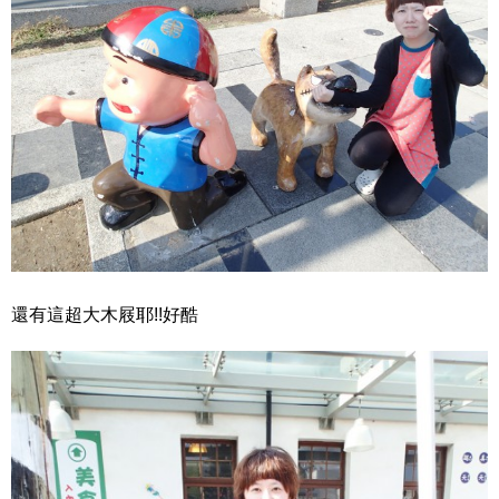
還有這超大木屐耶!!好酷