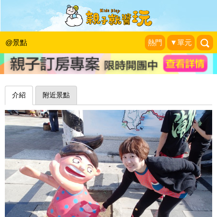
恆春廟口的童趣小景點～屏東囝仔村童
玩廣場
@景點
熱門
▼單元
天才阿呆小玩家
|
2015-02-22
介紹
附近景點