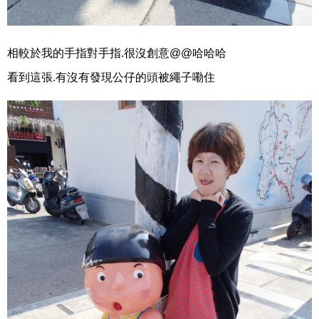
相較於我的手指對手指.很沒創意@@哈哈哈
看到這張.有沒有發現公仔的頭被繩子嘞住