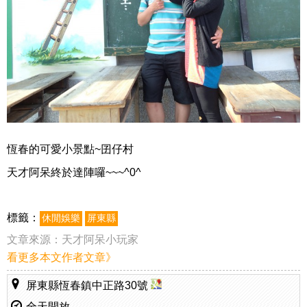
恆春的可愛小景點~囝仔村
天才阿呆終於達陣囉~~~^0^
標籤：
休閒娛樂
屏東縣
文章來源：
天才阿呆小玩家
看更多本文作者文章》
屏東縣恆春鎮中正路30號
全天開放