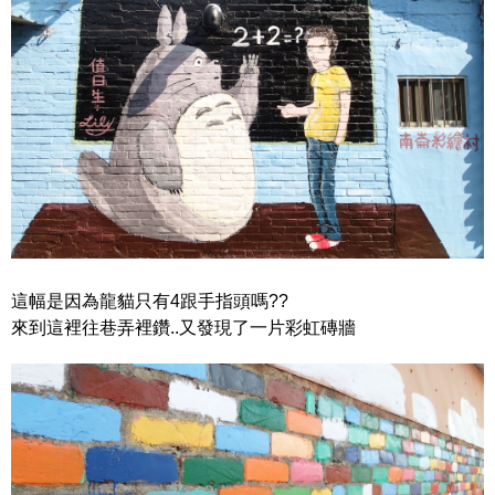
這幅是因為龍貓只有4跟手指頭嗎??
來到這裡往巷弄裡鑽..又發現了一片彩虹磚牆