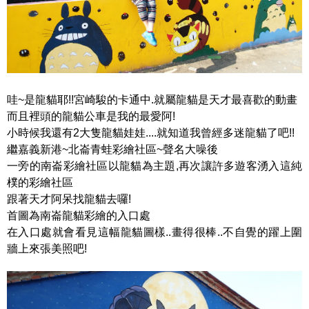
哇~是龍貓耶!!宮崎駿的卡通中.就屬龍貓是天才最喜歡的動畫
而且裡頭的龍貓公車是我的最愛阿!
小時候我還有2大隻龍貓娃娃....就知道我曾經多迷龍貓了吧!!
繼嘉義新港~北崙青蛙彩繪社區~聲名大噪後
一旁的南崙彩繪社區以龍貓為主題,再次讓許多遊客湧入這純
樸的彩繪社區
跟著天才阿呆找龍貓去囉!
首圖為南崙龍貓彩繪的入口處
在入口處就會看見這幅龍貓圖樣..畫得很棒..不自覺的躍上圍
牆上來張美照吧!