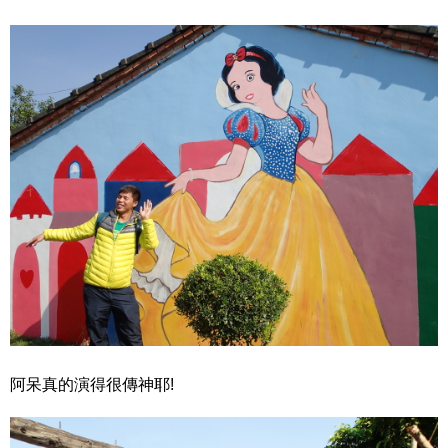
阿呆真的演得很傳神耶!