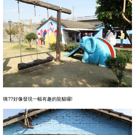
咦??好像發現一幅有趣的龍貓囉!