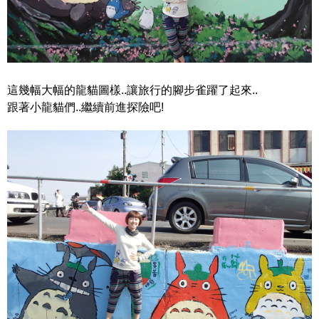
這幾幅大幅的龍貓圖樣..讓旅行的腳步雀躍了起來..
跟著小龍貓們..繼續前進探險吧!