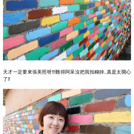
天才一定要來張美照呀!!!難得阿呆沒把我拍糊掉..真是太開心
了!!