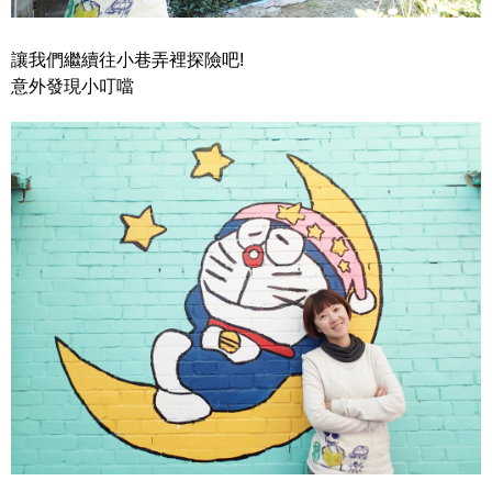
讓我們繼續往小巷弄裡探險吧!
意外發現小叮噹