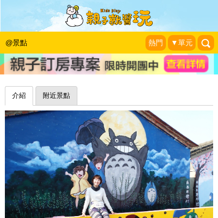
好可愛的龍貓彩繪，數一數有幾隻？嘉
義南崙童話彩繪村
@景點
熱門
▼單元
天才阿呆小玩家
|
2014-12-07
介紹
附近景點