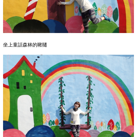
坐上童話森林的鞦韆