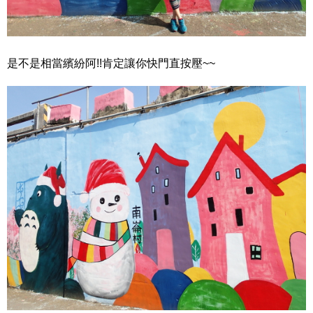
是不是相當繽紛阿!!肯定讓你快門直按壓~~