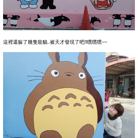
這裡還躲了幾隻龍貓..被天才發現了吧!!嘿嘿嘿~~