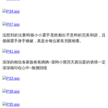
沒想到於比賽時個小小選手竟然都出乎意料的完美和諧，且
個個選手身手矯健，真是令每位家長另眼相看。
深深的相信各家族爸爸媽媽~當時小寶貝天真玩耍的表情一定
深深烙印在心中~無價回憶