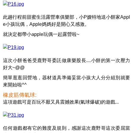
此趟行程前甜蜜生活露營車俱樂部，小P嫂特地送小餅家Appl
e小孩玩偶，Apple媽媽好是開心又感激。
就決定都帶小apple玩偶一起露營啦~
這次小餅爸爸受鹿野哥委託做康樂股長....小餅的第一次壓力
好大~@@
簡單逛逛回營地，器材道具準備妥當小孩大人分分組別就要
來開始啦^^
橡皮筋傳氣球:
這項遊戲可是百玩不厭又具震撼效果(氣球爆破)的遊戲...
任何遊戲都有它的難度及規則，感謝這次鹿野哥這次委屈當