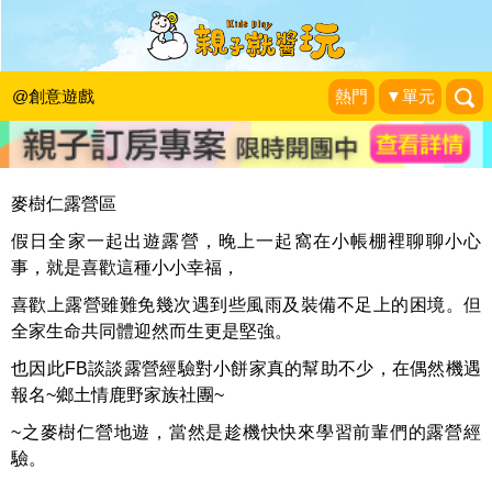
當個最強的康樂股長！露營醬玩，孩子
作夢也偷笑…
@創意遊戲
熱門
▼單元
|
2016-03-17
麥樹仁露營區
假日全家一起出遊露營，晚上一起窩在小帳棚裡聊聊小心
事，就是喜歡這種小小幸福，
喜歡上露營雖難免幾次遇到些風雨及裝備不足上的困境。但
全家生命共同體迎然而生更是堅強。
也因此FB談談露營經驗對小餅家真的幫助不少，在偶然機遇
報名~鄉土情鹿野家族社團~
~之麥樹仁營地遊，當然是趁機快快來學習前輩們的露營經
驗。