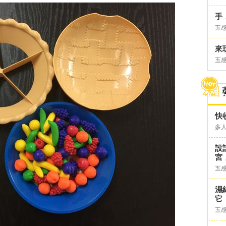
手
五
來
五
快
多
設
宮
五
濕
它
五