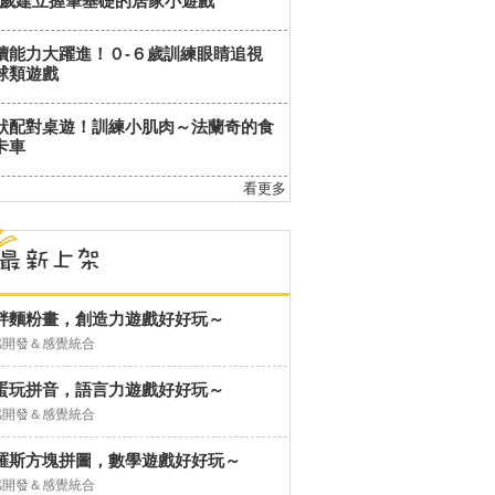
-6歲建立握筆基礎的居家小遊戲
讀能力大躍進！０-６歲訓練眼睛追視
球類遊戲
狀配對桌遊！訓練小肌肉～法蘭奇的食
卡車
看更多
胖麵粉畫，創造力遊戲好好玩～
感開發＆感覺統合
蛋玩拼音，語言力遊戲好好玩～
感開發＆感覺統合
羅斯方塊拼圖，數學遊戲好好玩～
感開發＆感覺統合