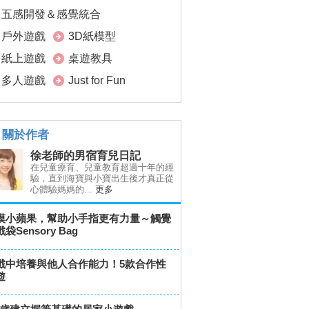
五感開發＆感覺統合
戶外遊戲
3D紙模型
紙上遊戲
桌遊教具
多人遊戲
Just for Fun
關於作者
徐老師的男宿育兒日記
在兒童療育、兒童教育超過十年的經
驗，直到海寶與小寶出生後才真正從
心體驗媽媽的...
更多
摸小蘋果，幫助小手指更有力量～觸覺
袋Sensory Bag
戲中培養與他人合作能力！5款合作性
遊