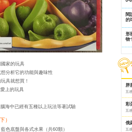
0
閱
的
形
物
同國家的玩具
就想分析它的功能與趣味性
的玩具就想買！
胖
一眼就愛上的玩具
五
彩
沒拿到它 腦海中已經有五種以上玩法等著試驗
五
下）
俄
藍色底盤與各式水果（共60顆）
五