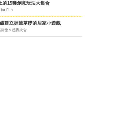
土的15種創意玩法大集合
 for Fun
-6歲建立握筆基礎的居家小遊戲
感開發＆感覺統合