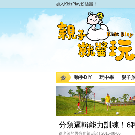
加入KidsPlay粉絲團！
動手DIY
玩中學
親子
分類邏輯能力訓練！6種玩法，
徐老師的男宿育兒日記 | 2015-08-06