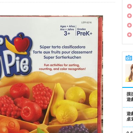
摸
遊戲
遊
桌