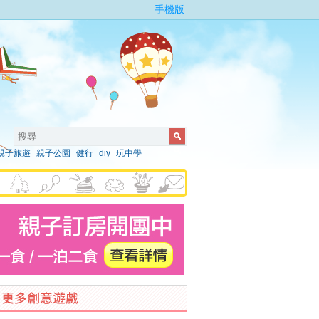
手機版
親子旅遊
親子公園
健行
diy
玩中學