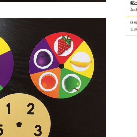
黏
Just
0
五