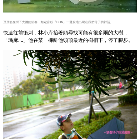
豆豆龍在樹下大跳的節奏，如定音鼓『DON』一聲般地出現在我們母子的對話。
快速往前衝刺，林小府抬著頭尋找可能有很多雨的大樹...
「瑪麻....」他在某一棵離他頭頂最近的樹梢下，停了腳步。