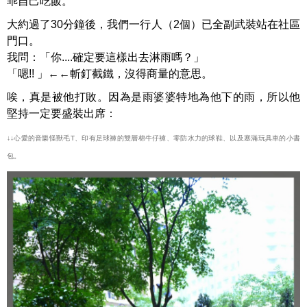
乖自己吃飯。
大約過了30分鐘後，我們一行人（2個）已全副武裝站在社區
門口。
我問：「你....確定要這樣出去淋雨嗎？」
「嗯!! 」←←斬釘截鐵，沒得商量的意思。
唉，真是被他打敗。因為是雨婆婆特地為他下的雨，所以他
堅持一定要盛裝出席：
↓↓心愛的音樂怪獸毛T、印有足球褲的雙層棉牛仔褲、零防水力的球鞋、以及塞滿玩具車的小書
包。