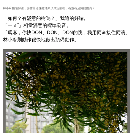
林小府抬頭仰望，評估著這棵離他頭頂最近的樹，有沒有足夠的雨滴？
「如何？有滿意的樹嗎？」我追的好喘。
「一ㄡˇ」相當滿意的標準發音。
「瑪麻，你快DON、DON、DON的跳，我用雨傘接住雨滴」
林小府則動作很快地做出預備動作。