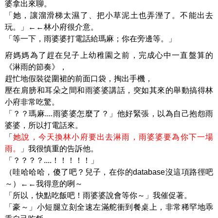
婆拿出來聊。
「她，讓溜滑梯太濕了、把小草泥土也弄溼了。不能出去
玩。」←←林小府很介意。
「等一下，雨婆婆打電話給瑪麻；你在旁邊等。」
府媽媽為了趕在兒子上幼稚園之前，完成心中一直盤算的
《淋雨的節奏》，
趕忙地假裝從圍裙的前面口袋，掏出手機，
壓在肩膀和耳朵之間和雨婆婆講話，突如其來的舉動搞得林
小府非常吃驚。
「？？瑪麻....雨婆婆怎麼了？」他好緊張，以為自己抱怨雨
婆婆，所以打電話來。
「
她說，今天換林小府要出去淋雨，雨婆婆要為你下一場
雨。
」我很慎重的告訴他。
「？？？？....！！！！！」
（哇哈哈哈，傻了吧？兒子，在你的database沒這項路徑吧
～）←←我得意的咧～
「所以，快點吃飯吧！雨婆婆說會等你～」我催促著。
「豪～」小短腿立刻全速左滿舵衝到餐桌上，非常稀罕地乖