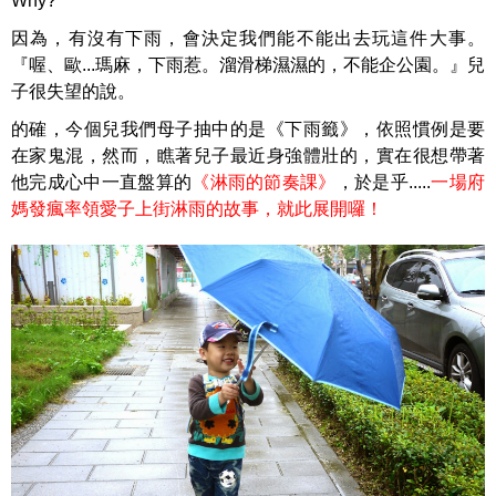
Why?
因為，有沒有下雨，會決定我們能不能出去玩這件大事。
『喔、歐...瑪麻，下雨惹。溜滑梯濕濕的，不能企公園。』兒
子很失望的說。
的確，今個兒我們母子抽中的是《下雨籤》，依照慣例是要
在家鬼混，然而，瞧著兒子最近身強體壯的，實在很想帶著
他完成心中一直盤算的
《淋雨的節奏課》
，於是乎.....
一場府
媽發瘋率領愛子上街淋雨的故事，就此展開囉！