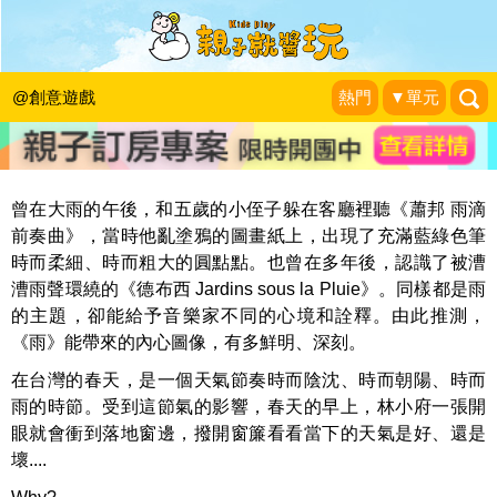
和雨婆婆一起玩節奏！媽媽和孩子聯手
的童詩即興創作記
@創意遊戲
熱門
▼單元
歐費絲小姐變成媽
|
2014-07-07
曾在大雨的午後，和五歲的小侄子躲在客廳裡聽《蕭邦 雨滴
前奏曲》，當時他亂塗鴉的圖畫紙上，出現了充滿藍綠色筆
時而柔細、時而粗大的圓點點。也曾在多年後，認識了被漕
漕雨聲環繞的《德布西 Jardins sous la Pluie》。同樣都是雨
的主題，卻能給予音樂家不同的心境和詮釋。由此推測，
《雨》能帶來的內心圖像，有多鮮明、深刻。
在台灣的春天，是一個天氣節奏時而陰沈、時而朝陽、時而
雨的時節。受到這節氣的影響，春天的早上，林小府一張開
眼就會衝到落地窗邊，撥開窗簾看看當下的天氣是好、還是
壞....