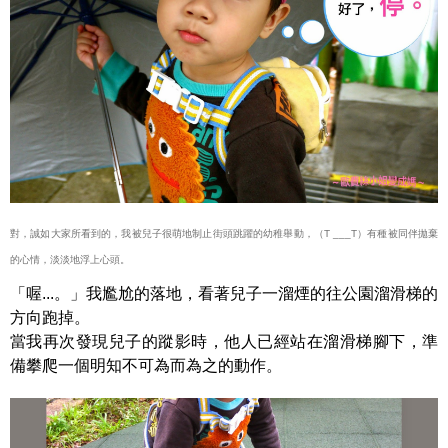
對，誠如大家所看到的，我被兒子很萌地制止街頭跳躍的幼稚舉動，（T ___T）有種被同伴拋棄
的心情，淡淡地浮上心頭。
「喔...。」我尷尬的落地，看著兒子一溜煙的往公園溜滑梯的
方向跑掉。
當我再次發現兒子的蹤影時，他人已經站在溜滑梯腳下，準
備攀爬一個明知不可為而為之的動作。