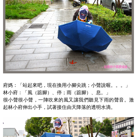
府媽：「站起來吧，現在換用小腳尖跳；小聲說喔。。。」
林小府：「風（踮腳）、停；雨（踮腳）、息。」
很小聲很小聲，一陣吹來的風又讓我們聽見下雨的聲音。激
起林小府伸出小手，試著接住由天降落的透明水滴。