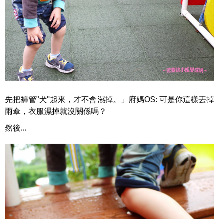
先把褲管"犬"起來，才不會濕掉。」府媽OS: 可是你這樣丟掉
雨傘，衣服濕掉就沒關係嗎？
然後...