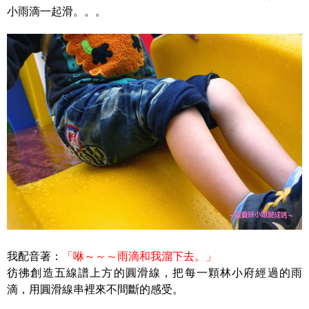
小雨滴一起滑。。。
我配音著：
「咻～～～雨滴和我溜下去。」
彷彿創造五線譜上方的圓滑線，把每一顆林小府經過的雨
滴，用圓滑線串裡來不間斷的感受。