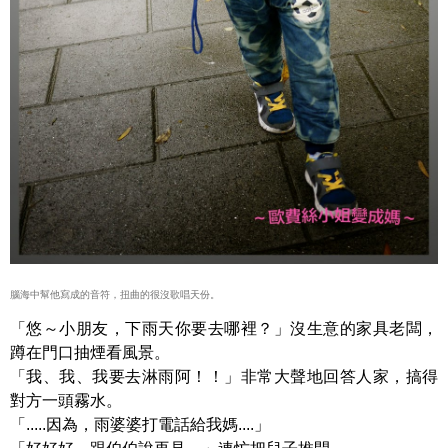
腦海中幫他寫成的音符，扭曲的很沒歌唱天份。
「悠～小朋友，下雨天你要去哪裡？」沒生意的家具老闆，
蹲在門口抽煙看風景。
「我、我、我要去淋雨阿！！」非常大聲地回答人家，搞得
對方一頭霧水。
「.....因為，雨婆婆打電話給我媽....」