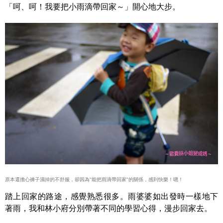
「呵、呵！我要把小雨滴帶回家～」開心地大步。
原本還擔心褲子濕掉的不舒服，卻因為"能把雨滴帶回家"的關係，感到快樂！嗯！
踏上回家的路途，感覺熟悉很多。雨婆婆如出發時一樣地下
著雨，我和林小府分別帶著不同的學習心得，漫步回家去。