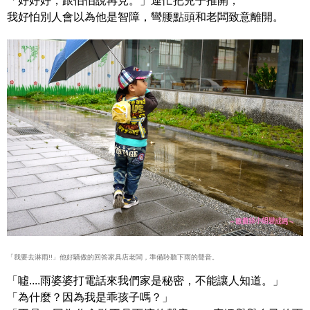
「好好好，跟伯伯說再見。」連忙把兒子推開，
我好怕別人會以為他是智障，彎腰點頭和老闆致意離開。
「我要去淋雨!!」他好驕傲的回答家具店老闆，準備聆聽下雨的聲音。
「噓....雨婆婆打電話來我們家是秘密，不能讓人知道。」
「為什麼？因為我是乖孩子嗎？」