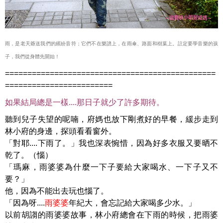
雨，是老天爺送我們的繽紛音符；它們不在樂譜上，在雨傘、路面和樹葉上。註定要學音樂的孩
子，我們從身體先開始！
===============================================
========================
如果結局總是一樣....那日子就少了許多期待。
聽到兒子失望的呢喃，府媽也放下剛煮好的早餐，緩步走到
林小府的身邊，探頭看看窗外。
「對耶....下雨了。」我也深表惋惜，因為好多衣服又要晒不
乾了。（惱）
「瑪麻，雨婆婆為什麼一下子要給大家喝水、一下子又不
要？」
他，因為不能出去玩也惱了。
「因為呀....
雨婆婆
年紀大，會忘記給大家喝多少水。」
以前胡謅的雨婆婆故事，林小府總會在下雨的時候，把雨婆