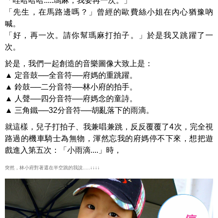
「哇哈哈哈.....瑪麻，我要再一次。」
「先生，在馬路邊嗎？」曾經的歐費絲小姐在內心猶豫吶
喊。
「好，再一次。請你幫瑪麻打拍子。」於是我又跳躍了一
次。
於是，我們一起創造的音樂圖像大致上是：
▲ 定音鼓──全音符──府媽的重跳躍。
▲ 鈴鼓──二分音符──林小府的拍手。
▲ 人聲──四分音符──府媽念的童詩。
▲ 三角鐵──32分音符──胡亂落下的雨滴。
就這樣，兒子打拍子、我兼唱兼跳，反反覆覆了4次，完全視
路過的機車騎士為無物，渾然忘我的府媽停不下來，想把遊
戲進入第五次：「小雨滴....」時，
突然，林小府對著還在半空跳的我說.....↓↓↓↓