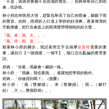
「不是，因為你會聽不見雨滴的聲音。」府媽舉舉自己的雨
傘，告訴他。
林小府此時恍然大悟，趕緊也舉高了自己的雨傘，聽聽下雨
的聲音。此時，雨裡的人行道上寧靜的好清爽，透著潮溼的
空氣傳遞，把打在傘面上的雨滴聲劈哩啪啦的好大聲，
『風、來；雨、大。』，
『風、停；雨、息。』。
順著林小府的腳步，我試著用文字去揣摩
全音符
需要的重
量，讓自己【一個跳躍，一個字】，隨口念出亂編的應景童
詩。
府媽：「你看，瑪麻會一腳跳一格」
林小府：「瑪麻，我也要跳。」雀躍地想學我的動作。
府媽：「你做得到嗎？」（挑釁）
林小府：「風（雙腳跳）、來（雙腳跳）；雨....（腳打
結），大（....整個跌倒）。」