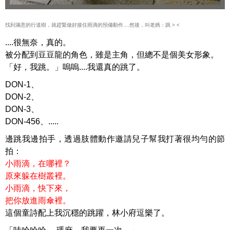
找到滿意的行道樹，就趕緊做好接住雨滴的預備動作....然後，叫老媽：跳 > <
....很無奈，真的。
被分配到豆豆龍的角色，雖是主角，但總不是個美女形象。
「好，我跳。」嗚嗚....我還真的跳了。
DON-1、
DON-2、
DON-3、
DON-456、.....
邊跳我邊拍手，透過肢體動作邀請兒子幫我打著很均勻的節
拍：
小雨滴，在哪裡？
原來躲在樹叢裡。
小雨滴，快下來，
把你放進雨傘裡。
這個童詩配上我沉穩的跳躍，林小府逗樂了。