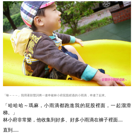
「咻～～～」我用著狀聲詞將一連串被林小府屁股經過的小雨滴，串連了起來。
「哈哈哈～瑪麻，小雨滴都跑進我的屁股裡面，一起溜滑
梯。」
林小府非常樂，他收集到好多、好多小雨滴在褲子裡面....
直到.....