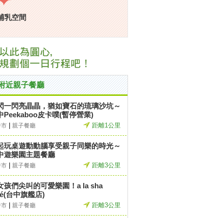
哺乳空間
附近親子餐廳
閃一閃亮晶晶，猶如寶石的琉璃沙坑～
中Peekaboo皮卡噗(暫停營業)
|
距離1公里
中市
親子餐廳
起玩桌遊動動腦享受親子同樂的時光～
中遊樂園主題餐廳
|
距離3公里
中市
親子餐廳
女孩們尖叫的可愛樂園！a la sha
fé(台中旗艦店)
|
距離3公里
中市
親子餐廳