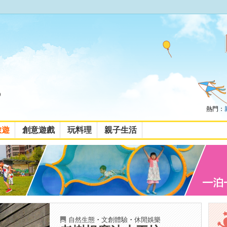
熱門：
旅遊
創意遊戲
玩料理
親子生活
自然生態
・
文創體驗
・
休閒娛樂