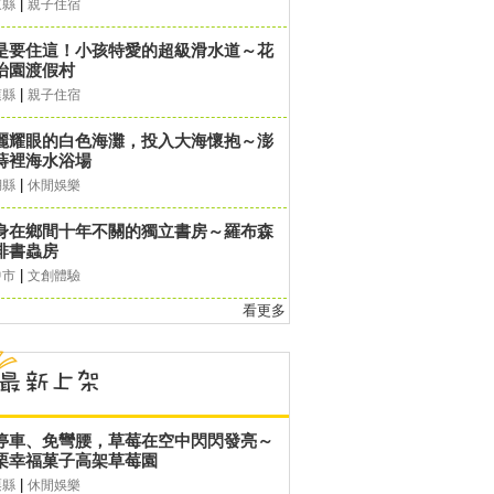
|
東縣
親子住宿
是要住這！小孩特愛的超級滑水道～花
怡園渡假村
|
蓮縣
親子住宿
麗耀眼的白色海灘，投入大海懷抱～澎
蒔裡海水浴場
|
湖縣
休閒娛樂
身在鄉間十年不關的獨立書房～羅布森
啡書蟲房
|
中市
文創體驗
看更多
停車、免彎腰，草莓在空中閃閃發亮～
栗幸福菓子高架草莓園
|
栗縣
休閒娛樂