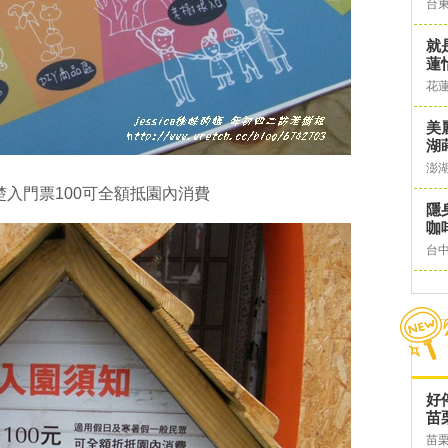
台
就
蓮
花
美
湖
澎
楚入門票100可全額抵園內消費
隱
咖
台
好
苗
苗