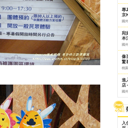
專
京K
國
宛
本
國
像
驚
桃
進
店～
國
入