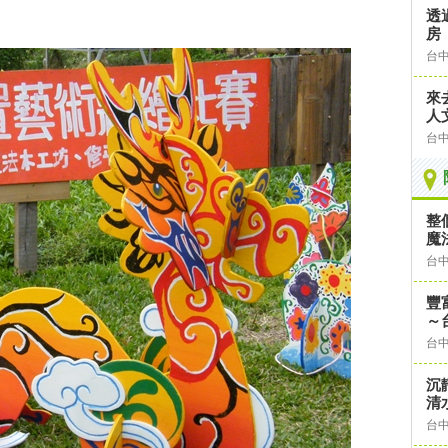
透
房
台
來
人
台
整
魔
台
豐
～
台
沉
清
台