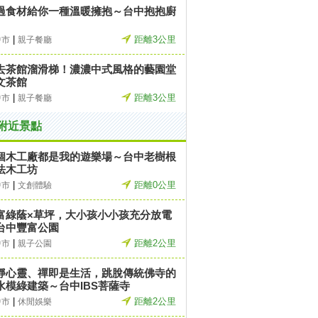
過食材給你一種溫暖擁抱～台中抱抱廚
|
距離3公里
中市
親子餐廳
去茶館溜滑梯！濃濃中式風格的藝園堂
文茶館
|
距離3公里
中市
親子餐廳
附近景點
個木工廠都是我的遊樂場～台中老樹根
法木工坊
|
距離0公里
中市
文創體驗
富綠蔭×草坪，大小孩小小孩充分放電
台中豐富公園
|
距離2公里
中市
親子公園
靜心靈、禪即是生活，跳脫傳統佛寺的
水模綠建築～台中IBS菩薩寺
|
距離2公里
中市
休閒娛樂