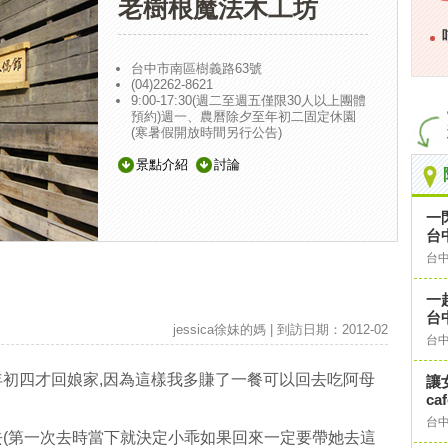
老樹根魔法木工坊
台中市南區樹義路63號
(04)2262-8621
9:00-17:30(週二至週五僅限30人以上團體
預約)週一、農曆除夕至年初二固定休園
(寒暑假開放時間另行公告)
景點介紹
討論
一
台
台
一
台
jessica徐妹的媽 | 到訪日期：2012-02
台
初四才回娘家,因為這樣我多賺了一餐可以回去吃阿母
讓
ca
台
(第一次去時當下就決定小乖如果回來一定要帶她去這