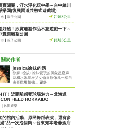
寶寶闖關，汙水淨化玩中學～台中綠川
淨樂園(復興園道共融式遊戲場)
|
距離3公里
中市
親子公園
酷好酷！欣賞雕塑作品不忘遊戲一下～
中豐樂雕塑公園
|
距離3公里
中市
親子公園
關於作者
jessica徐妹的媽
徐麻+徐拔+徐妹愛玩的風象星座麻
麻和水象星座父女倆喜歡像風一樣自
由喜歡用相機...
更多
IGHT！近距離感受球場魅力～北海道
 CON FIELD HOKKAIDO
|
外
休閒娛樂
富的館內活動、原民舞蹈表演，還有多
"湯"品一次泡個夠～台東知本老爺酒店