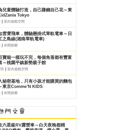
為兒童體驗打造，自己賺錢自己花～東
idZania Tokyo
|
外
室內遊戲空間
如雲霄飛車，體驗懸掛式單軌電車～日
江之島線(湘南單軌電車)
|
外
休閒娛樂
百寶箱一樣玩不完，每個角落都有豐富
喜～桃園平鎮新勢親子館
|
園市
室內遊戲空間
入秘密基地，只有小孩才能購買的麵包
東京Comme’N KIDS
|
外
休閒娛樂
住六星級RV露營車～白天夜晚都精