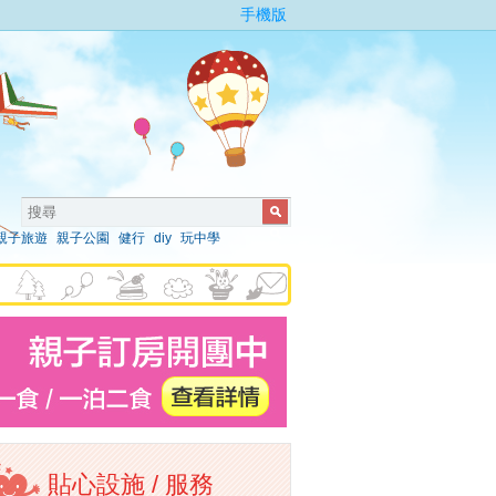
手機版
親子旅遊
親子公園
健行
diy
玩中學
貼心設施 / 服務