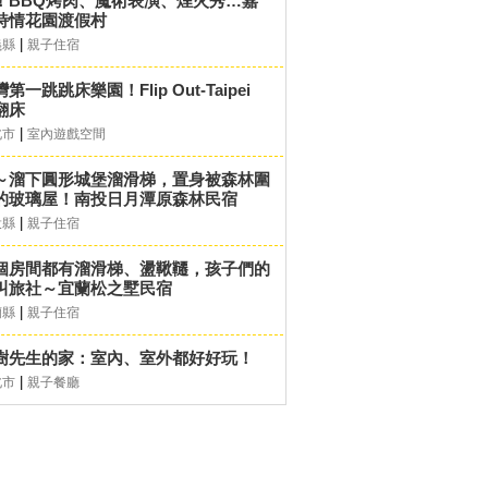
！BBQ烤肉、魔術表演、煙火秀…嘉
詩情花園渡假村
|
義縣
親子住宿
第一跳跳床樂園！Flip Out-Taipei
翻床
|
北市
室內遊戲空間
～溜下圓形城堡溜滑梯，置身被森林圍
的玻璃屋！南投日月潭原森林民宿
|
投縣
親子住宿
個房間都有溜滑梯、盪鞦韆，孩子們的
叫旅社～宜蘭松之墅民宿
|
蘭縣
親子住宿
樹先生的家：室內、室外都好好玩！
|
北市
親子餐廳