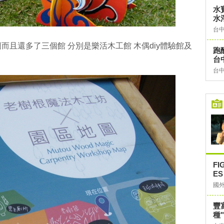
水
水
台
且還多了三個館 分別是樂活木工館 木偶diy體驗館及
跑
台
台
F
ES
國
豐
種