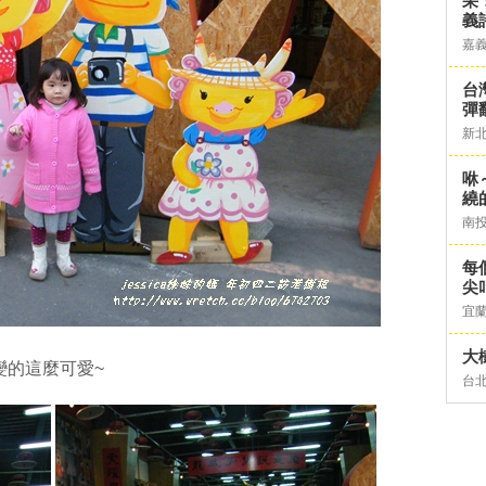
采
義
嘉
台灣
彈
新
咻
繞
南
每
尖
宜
大
變的這麼可愛~
台