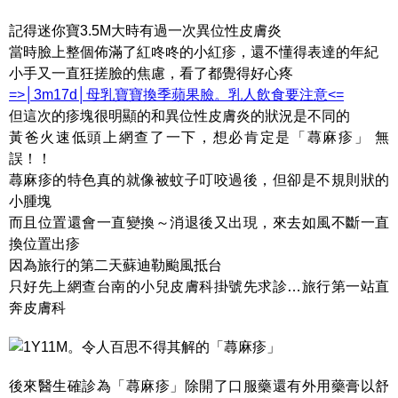
記得迷你寶3.5M大時有過一次異位性皮膚炎
當時臉上整個佈滿了紅咚咚的小紅疹，還不懂得表達的年紀
小手又一直狂搓臉的焦慮，看了都覺得好心疼
=>│3m17d│母乳寶寶換季蘋果臉。乳人飲食要注意<=
但這次的疹塊很明顯的和異位性皮膚炎的狀況是不同的
黃爸火速低頭上網查了一下，想必肯定是「蕁麻疹」 無
誤！！
蕁麻疹的特色真的就像被蚊子叮咬過後，但卻是不規則狀的
小腫塊
而且位置還會一直變換～消退後又出現，來去如風不斷一直
換位置出疹
因為旅行的第二天蘇迪勒颱風抵台
只好先上網查台南的小兒皮膚科掛號先求診…旅行第一站直
奔皮膚科
後來醫生確診為「蕁麻疹」除開了口服藥還有外用藥膏以舒