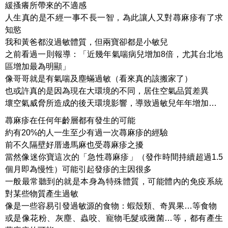
緩搔癢所帶來的不適感
人生真的是不經一事不長一智，為此讓人又對蕁麻疹有了求
知慾
我和黃爸都沒過敏體質，但兩寶卻都是小敏兒
之前看過一則報導：「近幾年氣喘病兒增加8倍，尤其台北地
區增加最為明顯」
像哥哥就是有氣喘及塵蟎過敏（看來真的該搬家了）
也或許真的是因為現在大環境的不同，居住空氣品質差異
壞空氣威脅所造成的後天環境影響，導致過敏兒年年增加…
蕁麻疹在任何年齡層都有發生的可能
約有20%的人一生至少有過一次蕁麻疹的經驗
前不久隔壁好厝邊馬麻也受蕁麻疹之擾
當然像迷你寶這次的「急性蕁麻疹」（發作時間持續超過1.5
個月即為慢性）可能引起發疹的主因很多
一般最常聽到的就是本身為特殊體質，可能體內的免疫系統
對某些物質產生過敏
像是一些容易引發過敏源的食物：蝦殼類、奇異果…等食物
或是像花粉、灰塵、蟲咬、寵物毛髮或黴菌…等，都有產生