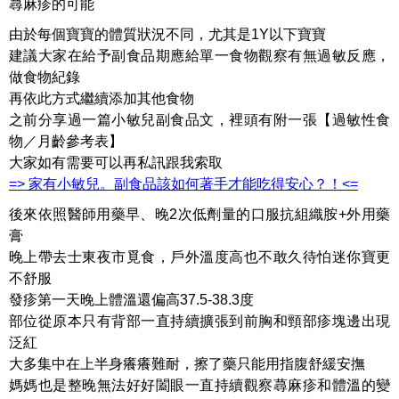
蕁麻疹的可能
由於每個寶寶的體質狀況不同，尤其是1Y以下寶寶
建議大家在給予副食品期應給單一食物觀察有無過敏反應，
做食物紀錄
再依此方式繼續添加其他食物
之前分享過一篇小敏兒副食品文，裡頭有附一張【過敏性食
物／月齡參考表】
大家如有需要可以再私訊跟我索取
=> 家有小敏兒。副食品該如何著手才能吃得安心？！<=
後來依照醫師用藥早、晚2次低劑量的口服抗組織胺+外用藥
膏
晚上帶去士東夜市覓食，戶外溫度高也不敢久待怕迷你寶更
不舒服
發疹第一天晚上體溫還偏高37.5-38.3度
部位從原本只有背部一直持續擴張到前胸和頸部疹塊邊出現
泛紅
大多集中在上半身癢癢難耐，擦了藥只能用指腹舒緩安撫
媽媽也是整晚無法好好闔眼一直持續觀察蕁麻疹和體溫的變