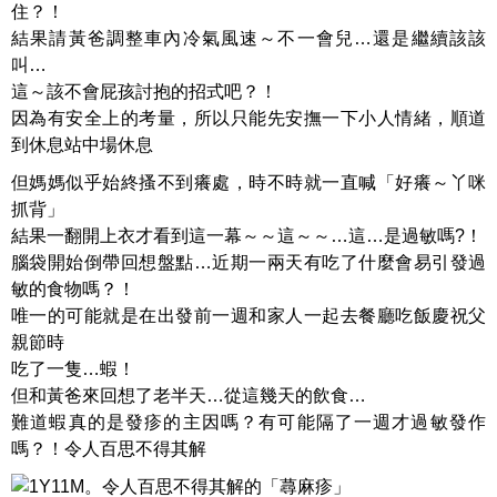
住？！
結果請黃爸調整車內冷氣風速～不一會兒…還是繼續該該
叫…
這～該不會屁孩討抱的招式吧？！
因為有安全上的考量，所以只能先安撫一下小人情緒，順道
到休息站中場休息
但媽媽似乎始終搔不到癢處，時不時就一直喊「好癢～丫咪
抓背」
結果一翻開上衣才看到這一幕～～這～～…這…是過敏嗎?！
腦袋開始倒帶回想盤點…近期一兩天有吃了什麼會易引發過
敏的食物嗎？！
唯一的可能就是在出發前一週和家人一起去餐廳吃飯慶祝父
親節時
吃了一隻…蝦！
但和黃爸來回想了老半天…從這幾天的飲食…
難道蝦真的是發疹的主因嗎？有可能隔了一週才過敏發作
嗎？！令人百思不得其解