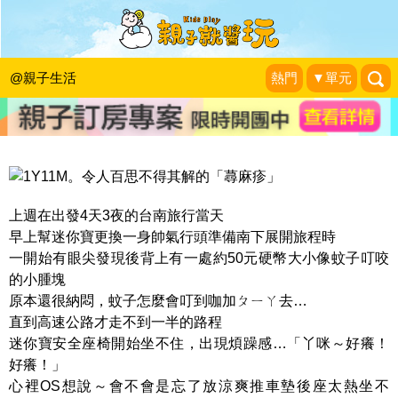
小兒長疹輕忽不得！令人百思不得其解
的蕁麻疹
@親子生活
熱門
▼單元
Smile Life 維媽育兒生活
|
2015-08-24
上週在出發4天3夜的台南旅行當天
早上幫迷你寶更換一身帥氣行頭準備南下展開旅程時
一開始有眼尖發現後背上有一處約50元硬幣大小像蚊子叮咬
的小腫塊
原本還很納悶，蚊子怎麼會叮到咖加ㄆㄧㄚ去…
直到高速公路才走不到一半的路程
迷你寶安全座椅開始坐不住，出現煩躁感…「丫咪～好癢！
好癢！」
心裡OS想說～會不會是忘了放涼爽推車墊後座太熱坐不