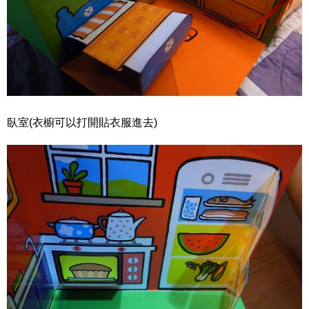
臥室(衣櫥可以打開貼衣服進去)