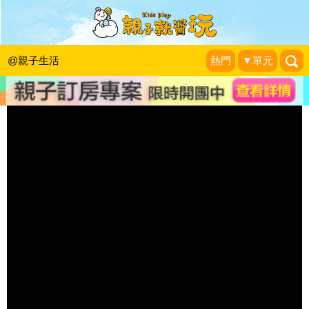
體驗家的情境～豆豆的家立體書
被貓撿到的幸福
|
2015-06-16
@親子生活
熱門
▼單元