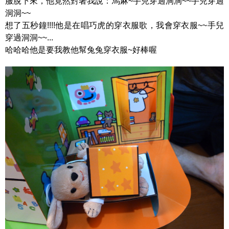
服脫下來，他竟然對著我說：馬麻~手兒穿過洞洞~~手兒穿過
洞洞~~
想了五秒鐘!!!!他是在唱巧虎的穿衣服歌，我會穿衣服~~手兒
穿過洞洞~~...
哈哈哈他是要我教他幫兔兔穿衣服~好棒喔