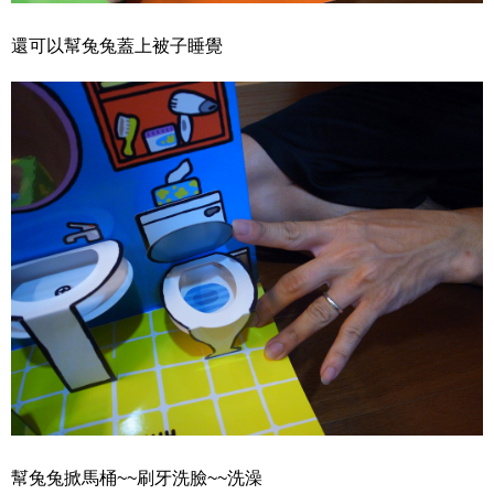
還可以幫兔兔蓋上被子睡覺
幫兔兔掀馬桶~~刷牙洗臉~~洗澡