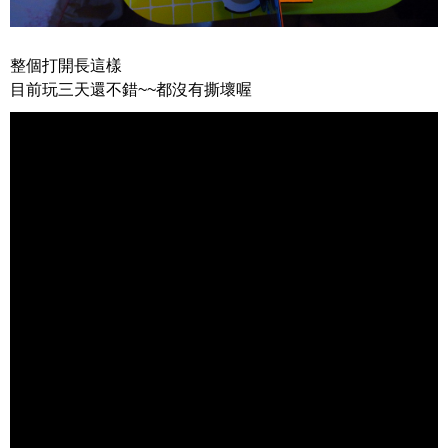
整個打開長這樣
目前玩三天還不錯~~都沒有撕壞喔