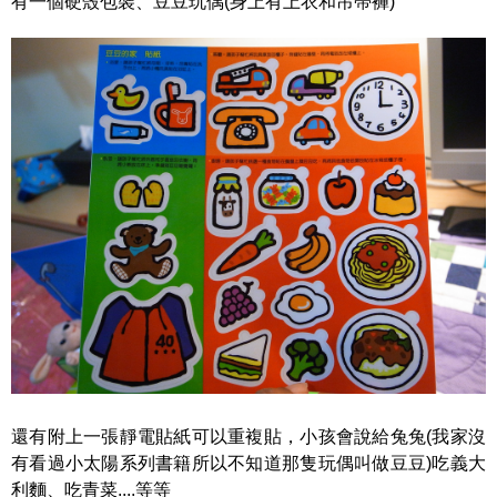
有一個硬殼包裝、豆豆玩偶(身上有上衣和吊帶褲)
還有附上一張靜電貼紙可以重複貼，小孩會說給兔兔(我家沒
有看過小太陽系列書籍所以不知道那隻玩偶叫做豆豆)吃義大
利麵、吃青菜....等等