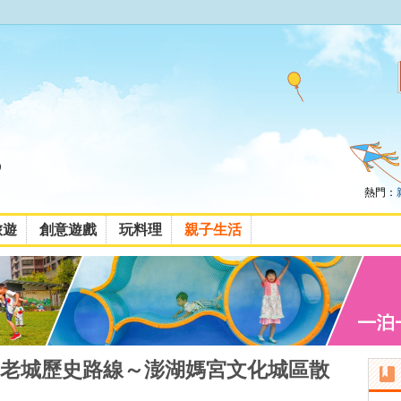
熱門：
旅遊
創意遊戲
玩料理
親子生活
老城歷史路線～澎湖媽宮文化城區散