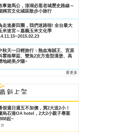
故事遊馬公，澎湖必逛老城歷史路線～
湖媽宮文化城區散步小旅行
為走進麥田圈，我們迷路啦! 全台最大
玉米迷宮～嘉義玉米文化季
4.11.15~2015.02.23
中秋天一日輕旅行：熱血海賊王、宮原
科霍格華茲、雙魚2次方造型漢堡、高
溼地絕美夕陽~
看更多
暑假週日週五不加價，買2大送2小！
蘭烏石港OA hotel，2大2小親子專案
,888起~
訂房