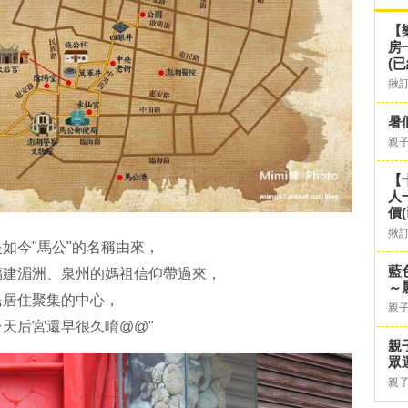
【
房
(已
揪
暑
親
【
人
價
揪
如今"馬公"的名稱由來，
藍
福建湄洲、泉州的媽祖信仰帶過來，
～
民居住聚集的中心，
親
天后宮還早很久唷@@"
親
眾
親