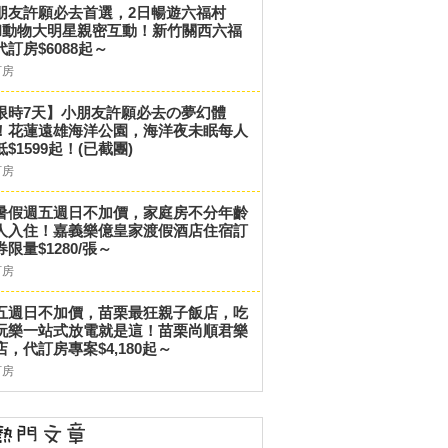
朋友許願必去首選，2日暢遊六福村
和動物大明星親密互動！新竹關西六福
代訂房$6088起～
訂房
限時7天】小朋友許願必去の夢幻體
！花蓮遠雄海洋公園，海洋夜未眠每人
低$1599起！(已截團)
訂房
暑假週五週日不加價，家庭房不分年齡
人入住！嘉義樂億皇家渡假酒店住宿訂
券限量$1280/張～
訂房
五週日不加價，苗栗最狂親子飯店，吃
玩樂一站式放電就是這！苗栗尚順君樂
店，代訂房專案$4,180起～
訂房