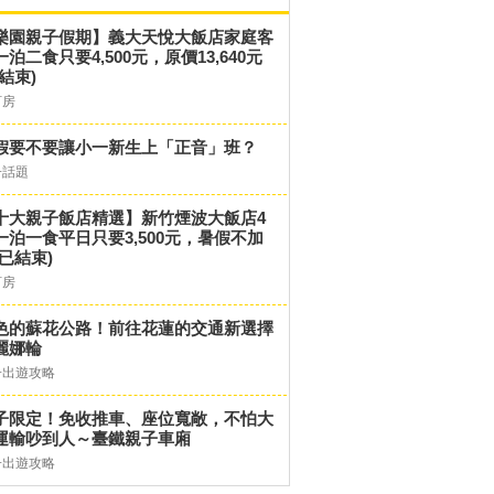
樂園親子假期】義大天悅大飯店家庭客
一泊二食只要4,500元，原價13,640元
結束)
訂房
假要不要讓小一新生上「正音」班？
子話題
十大親子飯店精選】新竹煙波大飯店4
一泊一食平日只要3,500元，暑假不加
(已結束)
訂房
色的蘇花公路！前往花蓮的交通新選擇
麗娜輪
子出遊攻略
子限定！免收推車、座位寬敞，不怕大
運輸吵到人～臺鐵親子車廂
子出遊攻略