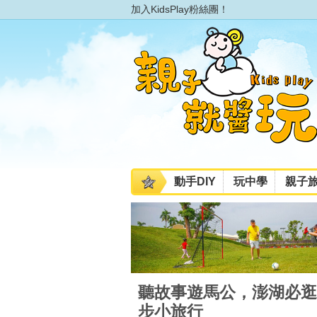
加入KidsPlay粉絲團！
動手DIY
玩中學
親子
聽故事遊馬公，澎湖必逛
步小旅行