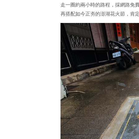
走一圈約兩小時的路程，採網路免
再搭配如今正夯的澎湖花火節，肯