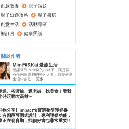
創意教養
親子話題
親子出遊攻略
親子書房
創意生活
活動專區
揪訂房
健康照護
關於作者
Mimi韓&Kai 愛旅生活
感謝來到mimi韓的小格子，我是個
有個兩個寶貝的平凡人妻，最愛分享
生活中的吃...
更多
捷運、搭渡輪、逛老街、找美食！看我
8小時玩翻大高雄～
好物分享】impact怡寶調整型護脊書
：有四段可調式設計，專利護脊功能，
學正在發育期，找個好書包非常重要!!