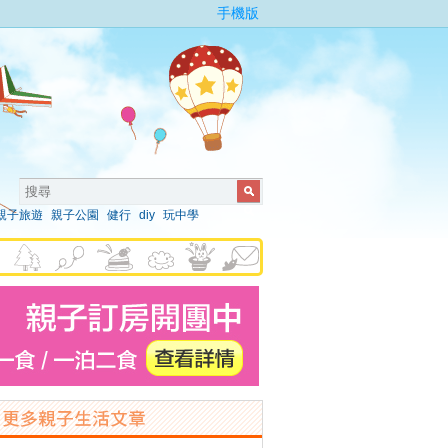
手機版
親子旅遊
親子公園
健行
diy
玩中學