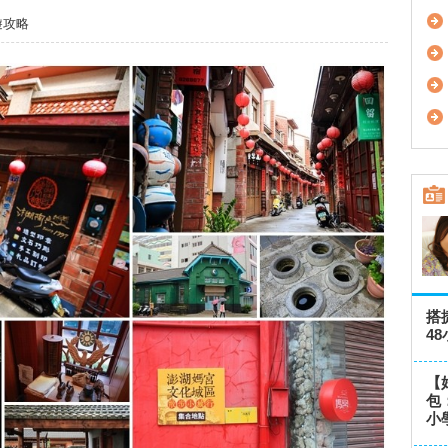
遊攻略
搭
4
【
包
小