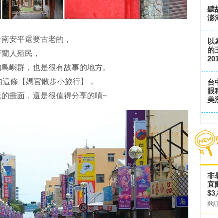
聽
澎
台南安平還要古老的，
以
的
荷蘭人殖民，
201
的島嶼群，也是很有故事的地方。
辦的這條【媽宮散步小旅行】，
台
眼
的畫面，還是很值得分享的唷~
美
非
宜
$3
揪