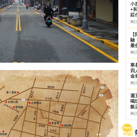
小
+
莊
揪
【
驗
最
揪
寒
四
金
揪
週
喝
飯
揪