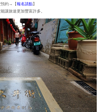
費預約→【
報名請點
】
定能讓旅途更加豐富許多。