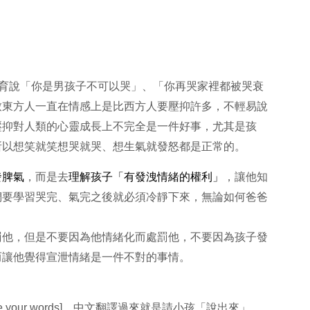
教育說「你是男孩子不可以哭」、「你再哭家裡都被哭衰
致東方人一直在情感上是比西方人要壓抑許多，不輕易說
壓抑對人類的心靈成長上不完全是一件好事，尤其是孩
所以想笑就笑想哭就哭、想生氣就發怒都是正常的。
發脾氣
，而是去
理解孩子「有發洩情緒的權利」
，讓他知
們要學習哭完、氣完之後就必須冷靜下來，無論如何爸爸
罰他，但是不要因為他情緒化而處罰他，不要因為孩子發
而讓他覺得宣泄情緒是一件不對的事情。
your words]，中文翻譯過來就是請小孩「說出來」