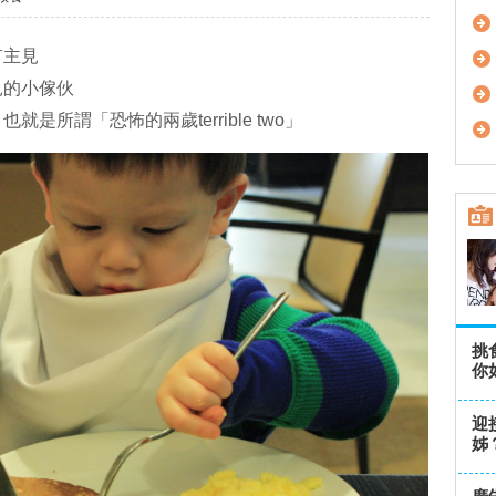
有主見
見的小傢伙
所謂「恐怖的兩歲terrible two」
挑
你
迎
姊