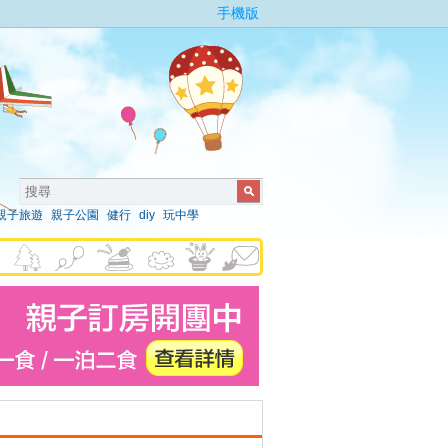
手機版
親子旅遊
親子公園
健行
diy
玩中學