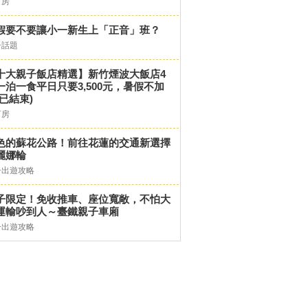
訂房
假要不要讓小一新生上「正音」班？
子話題
十大親子飯店精選】新竹煙波大飯店4
一泊一食平日只要3,500元，暑假不加
(已結束)
訂房
色的蘇花公路！前往花蓮的交通新選擇
麗娜輪
子出遊攻略
子限定！免收推車、座位寬敞，不怕大
運輸吵到人～臺鐵親子車廂
子出遊攻略