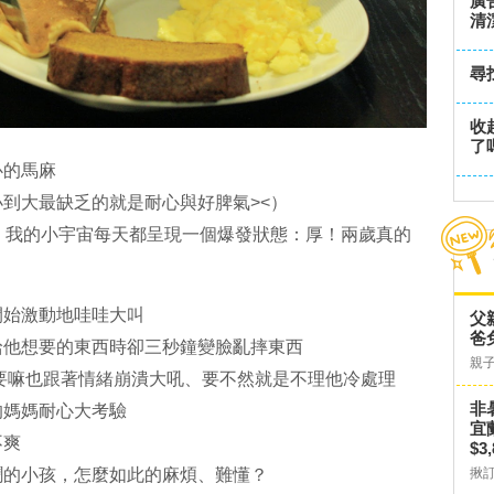
廣
清
尋
收
了
心的馬麻
到大最缺乏的就是耐心與好脾氣><）
 2的時候，我的小宇宙每天都呈現一個爆發狀態：厚！兩歲真的
開始激動地哇哇大叫
父
爸
給他想要的東西時卻三秒鐘變臉亂摔東西
親
，我要嘛也跟著情緒崩潰大吼、要不然就是不理他冷處理
非
的媽媽耐心大考驗
宜
不爽
$3
鬧的小孩，怎麼如此的麻煩、難懂？
揪