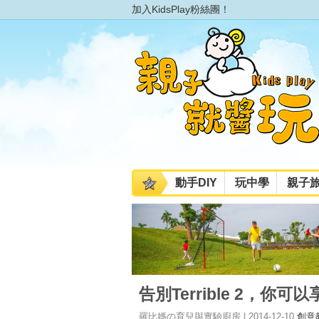
加入KidsPlay粉絲團！
動手DIY
玩中學
親子
告別Terrible 2，你可
羅比媽の育兒與實驗廚房 | 2014-12-10
創意