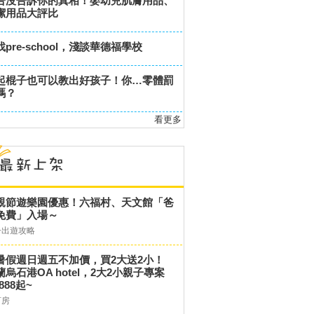
告沒告訴你的真相！嬰幼兒肌膚用品、
潔用品大評比
找pre-school，淺談華德福學校
起棍子也可以教出好孩子！你…零體罰
嗎？
看更多
親節遊樂園優惠！六福村、天文館「爸
免費」入場～
子出遊攻略
暑假週日週五不加價，買2大送2小！
蘭烏石港OA hotel，2大2小親子專案
,888起~
訂房