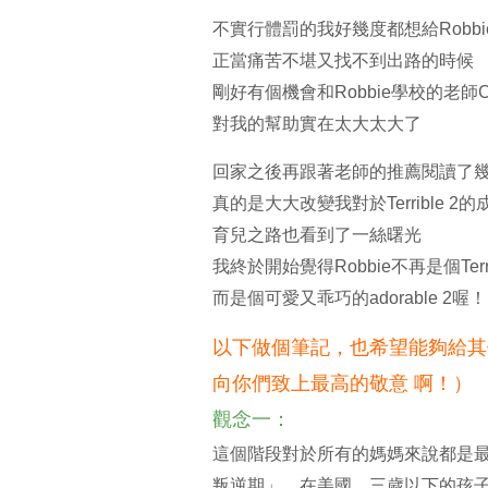
不實行體罰的我好幾度都想給Robbi
正當痛苦不堪又找不到出路的時候
剛好有個機會和Robbie學校的老師C
對我的幫助實在太大太大了
回家之後再跟著老師的推薦閱讀了
真的是大大改變我對於Terrible 2的
育兒之路也看到了一絲曙光
我終於開始覺得Robbie不再是個Terrib
而是個可愛又乖巧的adorable 2喔！
以下做個筆記，也希望能夠給其他正
向你們致上最高的敬意 啊！）
觀念一：
這個階段對於所有的媽媽來說都是
叛逆期」。在美國，三歲以下的孩子叫做To