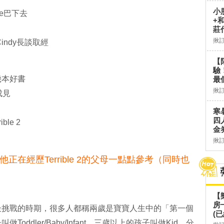
小
e巴下去
+
莊
揪
indy長談取經
【
驗
幾本好書
最
揪
成見
寒
四
le 2
金
揪
在經歷Terrible 2的父母一點點參考（同時也
【
房
最挑戰的時期，很多人都稱兩歲是寶寶人生中的「第一個
(已
ddler/Baby/Infant，三歲以上的孩子叫做Kid，分