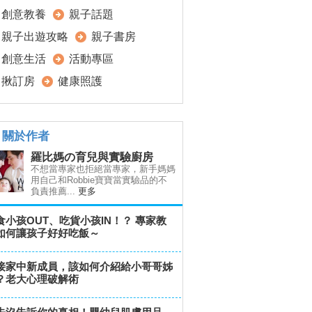
創意教養
親子話題
親子出遊攻略
親子書房
創意生活
活動專區
揪訂房
健康照護
關於作者
羅比媽の育兒與實驗廚房
不想當專家也拒絕當專家，新手媽媽
用自己和Robbie寶寶當實驗品的不
負責推薦...
更多
食小孩OUT、吃貨小孩IN！？ 專家教
如何讓孩子好好吃飯～
接家中新成員，該如何介紹給小哥哥姊
？老大心理破解術