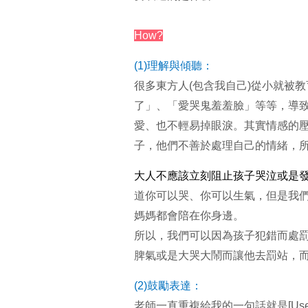
How?
(1)理解與傾聽：
很多東方人(包含我自己)從小就被
了」、「愛哭鬼羞羞臉」等等，導
愛、也不輕易掉眼淚。其實情感的
子，他們不善於處理自己的情緒，
大人不應該立刻阻止孩子哭泣或是
道你可以哭、你可以生氣，但是我
媽媽都會陪在你身邊。
所以，我們可以因為孩子犯錯而處
脾氣或是大哭大鬧而讓他去罰站，
(2)鼓勵表達：
老師一直重複給我的一句話就是[Use 