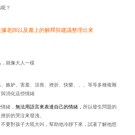
搞呢？
？
依據老師以及書上的解釋與建議整理出來
熟，就像大人一樣
怒、嫉妒、害羞、沮喪、挫折、快樂、、、等等多種複雜
對與消化這些情緒
些情緒，
無法用語言來表達自己的情緒，
所以發生問題的
又挫折的哭泣來發洩。
，不要對孩子大吼大叫，幫助他冷靜下來，試著了解他想