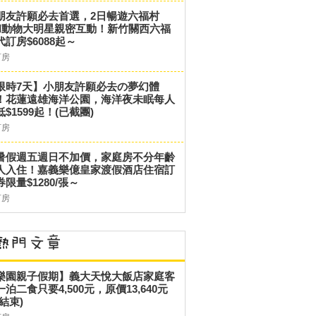
朋友許願必去首選，2日暢遊六福村
和動物大明星親密互動！新竹關西六福
代訂房$6088起～
訂房
限時7天】小朋友許願必去の夢幻體
！花蓮遠雄海洋公園，海洋夜未眠每人
低$1599起！(已截團)
訂房
暑假週五週日不加價，家庭房不分年齡
人入住！嘉義樂億皇家渡假酒店住宿訂
券限量$1280/張～
訂房
樂園親子假期】義大天悅大飯店家庭客
一泊二食只要4,500元，原價13,640元
結束)