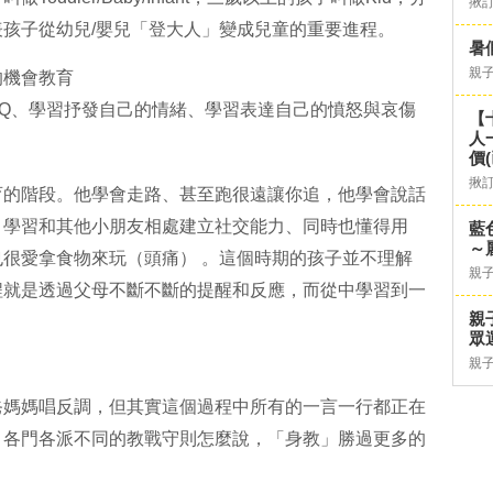
揪
孩子從幼兒/嬰兒「登大人」變成兒童的重要進程。
暑
親
的機會教育
Q、學習抒發自己的情緒、學習表達自己的憤怒與哀傷
【
人
價
揪
育的階段。他學會走路、甚至跑很遠讓你追，他學會說話
，學習和其他小朋友相處建立社交能力、同時也懂得用
藍
～
很愛拿食物來玩（頭痛） 。這個時期的孩子並不理解
親
程就是透過父母不斷不斷的提醒和反應，而從中學習到一
親
眾
親
爸媽媽唱反調，但其實這個過程中所有的一言一行都正在
、各門各派不同的教戰守則怎麼說，「身教」勝過更多的