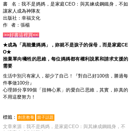
書 名：我不是媽媽，是家庭CEO：與其練成鋼鐵身，不如
讓家人成為神隊友
出版社：幸福文化
作 者：張楊
>>好書這裡買<<
★成為「高能量媽媽」，妳就不是孩子的保母，而是家庭CE
O★
捨棄單向犧牲的思維，每位媽媽都有權利說累和請求支援的
需要
生活中別只有家人，卻少了自己！『對自己好100倍，勝過每
件事做100分』
心理師分享99個「扭轉心累」的愛自己思維，其實，妳真的
不用這麼努力！
標籤：
創意教養
親子話題
文章來源：
我不是媽媽，是家庭CEO：與其練成鋼鐵身，不