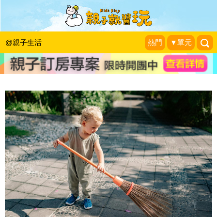
大膽「用」妳的孩子 - 我不是媽媽，是
家庭CEO
@親子生活
熱門
▼單元
幸福文化
|
2024-09-06