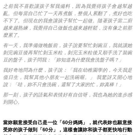
之前我不喜歡讓孩子幫我備料，因為我覺得孩子會越幫越
亂。但每當自己忙了一天再煮飯，整個人累翻了，煮好也吃
不下了。但現在的我會讓孩子幫忙一起做。隨著孩子當二廚
越來越熟練，我覺得自己做飯也越來越輕鬆，沒有像之前那
麼累了。
有一天，我準備做晚飯前，孩子說要幫忙剝豌豆，我就讓她
剝完豌豆後再幫忙剝玉米粒，剝完玉米粒後又順手洗了裝豌
豆的盤子，孩子問我：「妳知道為什麼我會洗盤子嗎？」
我好奇地問為什麼，孩子說：「我在幼稚園學的，今天我是
值日生，我幫其他小朋友一起洗碗喔。」 我驚訝又開心地
說：「哇，妳不只會洗碗，還幫了大家的忙，妳真棒！」
那一刻，孩子的語氣和表情好有自信呀，我也為她的進步感
到開心。
當妳願意接受自己是一位「60分媽媽」，就代表妳也願意接
受妳的孩子做到「60分」，這樣會讓妳和孩子都更快地行動