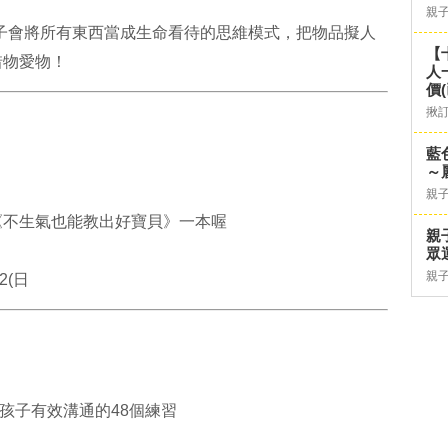
親
子會將所有東西當成生命看待的思維模式，把物品擬人
【
惜物愛物！
人
價
揪
藍
～
親
《不生氣也能教出好寶貝》一本喔
親
眾
親
22(日
孩子有效溝通的48個練習