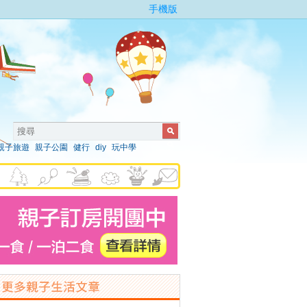
手機版
親子旅遊
親子公園
健行
diy
玩中學