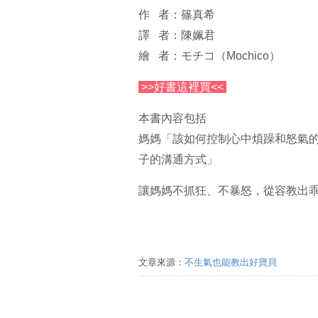
作 者：篠真希
譯 者：陳姵君
繪 者：モチコ（Mochico）
>>好書這裡買<<
本書內容包括
媽媽「該如何控制心中煩躁和怒氣的
子的溝通方式」
讓媽媽不抓狂、不暴怒，從容教出
文章來源：
不生氣也能教出好寶貝