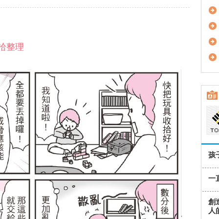
拾整理
孩
一
創
人