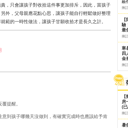
莊
指責，只會讓孩子對收拾這件事更加排斥，因此，當孩子
揪
。另外，父母親應花點心思，讓孩子能自行輕鬆做好整理
【
得就範的一時性做法，讓孩子甘願收拾才是長久之計。
驗
最
揪
寒
明
四
金
揪
【
房
反覆提醒。
(已
揪
注意到孩子哪幾天沒做到，有確實完成時也應該給予肯
暑