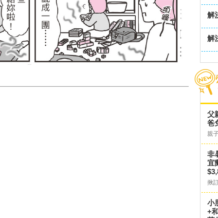
解
解
父
爸
親
非
宜
$3
揪
小
+