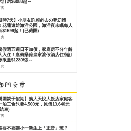
代訂房$6088起～
訂房
限時7天】小朋友許願必去の夢幻體
！花蓮遠雄海洋公園，海洋夜未眠每人
低$1599起！(已截團)
訂房
暑假週五週日不加價，家庭房不分年齡
人入住！嘉義樂億皇家渡假酒店住宿訂
券限量$1280/張～
訂房
樂園親子假期】義大天悅大飯店家庭客
一泊二食只要4,500元，原價13,640元
結束)
訂房
假要不要讓小一新生上「正音」班？