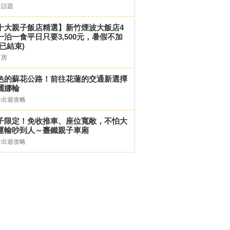
子話題
十大親子飯店精選】新竹煙波大飯店4
一泊一食平日只要3,500元，暑假不加
(已結束)
訂房
色的蘇花公路！前往花蓮的交通新選擇
麗娜輪
子出遊攻略
子限定！免收推車、座位寬敞，不怕大
運輸吵到人～臺鐵親子車廂
子出遊攻略