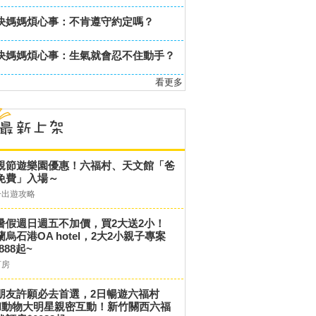
決媽媽煩心事：不肯遵守約定嗎？
決媽媽煩心事：生氣就會忍不住動手？
看更多
親節遊樂園優惠！六福村、天文館「爸
免費」入場～
子出遊攻略
暑假週日週五不加價，買2大送2小！
蘭烏石港OA hotel，2大2小親子專案
,888起~
訂房
朋友許願必去首選，2日暢遊六福村
和動物大明星親密互動！新竹關西六福