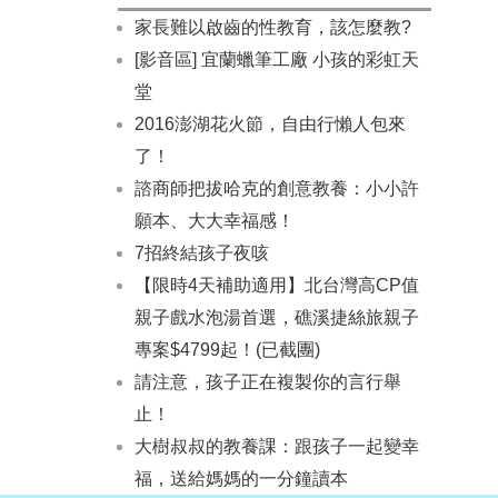
家長難以啟齒的性教育，該怎麼教?
[影音區] 宜蘭蠟筆工廠 小孩的彩虹天
堂
2016澎湖花火節，自由行懶人包來
了！
諮商師把拔哈克的創意教養：小小許
願本、大大幸福感！
7招終結孩子夜咳
【限時4天補助適用】北台灣高CP值
親子戲水泡湯首選，礁溪捷絲旅親子
專案$4799起！(已截團)
請注意，孩子正在複製你的言行舉
止！
大樹叔叔的教養課：跟孩子一起變幸
福，送給媽媽的一分鐘讀本