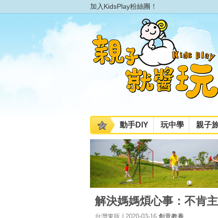
加入KidsPlay粉絲團！
動手DIY
玩中學
親子
解決媽媽煩心事：不肯主
台灣東販 | 2020-03-16
創意教養