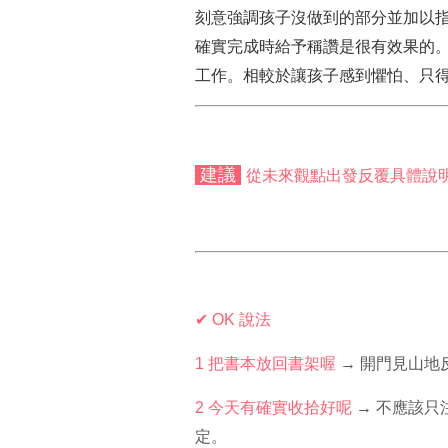
刻意強調孩子沒做到的部分並加以
確實完成時給予稱讚是很有效果的
工作。相較於讓孩子感到懼怕、只
建議
從未來觀點出發反覆具體說
✔ OK
說法
1
把書本放回書架喔
→ 開門見山地
2
今天有確實收拾好呢
→ 不應該只
定。