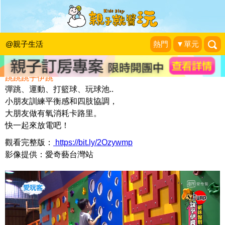
[影音區] 台灣最大的彈跳天堂
愛奇藝
|
2018-10-13
@親子生活
熱門
▼單元
跳跳跳乎伊跳
彈跳、運動、打籃球、玩球池..
小朋友訓練平衡感和四肢協調，
大朋友做有氧消耗卡路里。
快一起來放電吧！
觀看完整版：
https://bit.ly/2Ozywmp
影像提供
：
愛奇藝台灣站