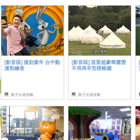
親子就醬玩
服務中心
關於我們
合作提案
加入我們
廣告
服務條款
聯絡我們
隱私權政策
[影音區] 復刻童年 台中動
[影音區] 苗栗超豪華露營
漫彩繪巷
不用再辛苦搭帳棚
親子出遊攻略
親子出遊攻略
親子就醬玩版權所有 © 2018