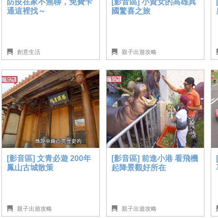
防疫在家不無聊，免費卡
[影音區] 小資女的高雄異
通這裡找～
國驚喜之旅
創意生活
親子出遊攻略
[影音區] 文青必遊 200年
[影音區] 前進小港 看飛機
鳳山古城散策
起降景觀好所在
親子出遊攻略
親子出遊攻略