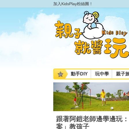
加入KidsPlay粉絲團！
動手DIY
玩中學
親子
跟著阿鎧老師邊學邊玩：
案」教孩子