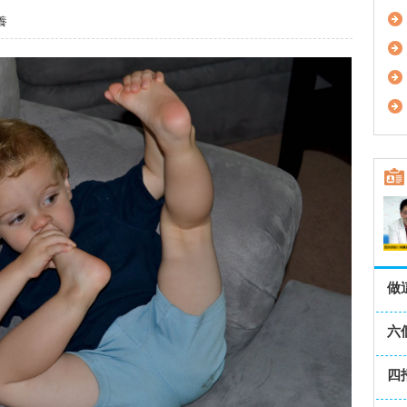
養
做
六
四