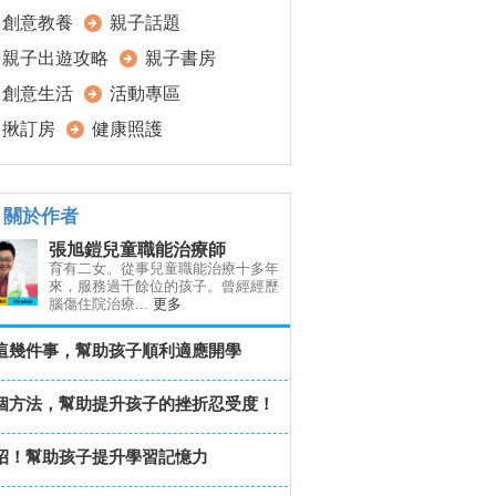
創意教養
親子話題
親子出遊攻略
親子書房
創意生活
活動專區
揪訂房
健康照護
關於作者
張旭鎧兒童職能治療師
育有二女。從事兒童職能治療十多年
來，服務過千餘位的孩子。曾經經歷
腦傷住院治療...
更多
這幾件事，幫助孩子順利適應開學
個方法，幫助提升孩子的挫折忍受度！
招！幫助孩子提升學習記憶力