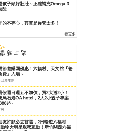
望孩子頭好壯壯～正確補充Omega-3
肪酸
子的不專心，其實是你管太多！
看更多
親節遊樂園優惠！六福村、天文館「爸
免費」入場～
子出遊攻略
暑假週日週五不加價，買2大送2小！
蘭烏石港OA hotel，2大2小親子專案
,888起~
訂房
朋友許願必去首選，2日暢遊六福村
和動物大明星親密互動！新竹關西六福