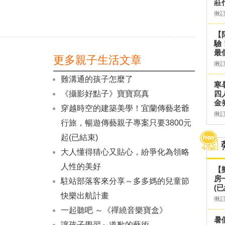
莊
揪
【
驗
最
更多親子生活文章
揪
難溝通的孩子怎麼了
寒
《攝影好點子》寶寶寫真
四
金
穿越時空的建築美學！宜蘭傳藝老爺
揪
行旅，暢遊傳藝親子專案只要3800元
起(已結束)
大人懂得猜心又貼心，紛爭化為領略
人性的美好
【
房
駐站部落客來分享～多多媽的兒童節
(已
快樂出航計畫
揪
一起聽吧 ～《禪繞音樂寶盒》
暑
讓孩子學習～道歉的藝術