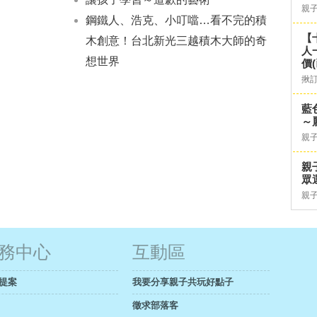
親
鋼鐵人、浩克、小叮噹…看不完的積
【
木創意！台北新光三越積木大師的奇
人
想世界
價
揪
藍
～
親
親
眾
親
務中心
互動區
提案
我要分享親子共玩好點子
徵求部落客