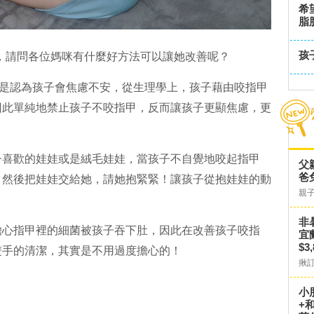
希
脂
孩
，請問各位媽咪有什麼好方法可以讓她改善呢？
上是認為孩子會焦慮不安，從生理學上，孩子藉由咬指甲
因此單純地禁止孩子不咬指甲，反而讓孩子更顯焦慮，更
子喜歡的娃娃或是絨毛娃娃，當孩子不自覺地咬起指甲
父
爸
，然後把娃娃交給她，請她抱緊緊！讓孩子從抱娃娃的動
親
非
擔心指甲裡的細菌被孩子吞下肚，因此在改善孩子咬指
宜
$3
雙手的清潔，其實是不用過度擔心的！
揪
小
+