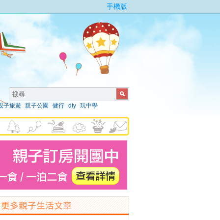
手機版
親子旅遊
親子公園
健行
diy
玩中學