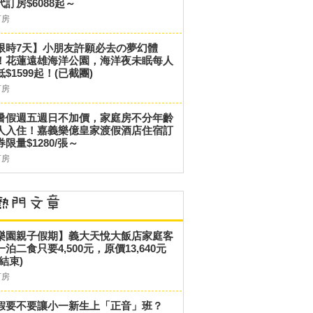
代訂房$6088起～
訂房
限時7天】小朋友許願必去の夢幻體
！花蓮遠雄海洋公園，海洋夜未眠每人
低$1599起！(已截團)
訂房
暑假週五週日不加價，家庭房不分年齡
人入住！嘉義樂億皇家渡假酒店住宿訂
券限量$1280/張～
訂房
樂園親子假期】義大天悅大飯店家庭客
一泊二食只要4,500元，原價13,640元
結束)
訂房
假要不要讓小一新生上「正音」班？