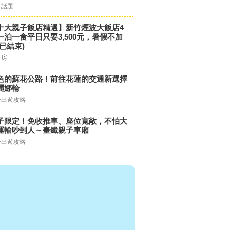
子話題
十大親子飯店精選】新竹煙波大飯店4
一泊一食平日只要3,500元，暑假不加
(已結束)
訂房
色的蘇花公路！前往花蓮的交通新選擇
麗娜輪
子出遊攻略
子限定！免收推車、座位寬敞，不怕大
運輸吵到人～臺鐵親子車廂
子出遊攻略