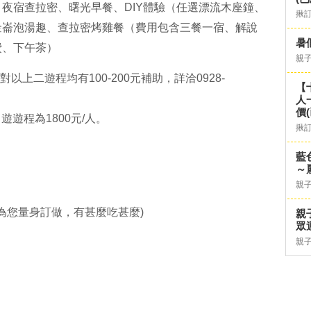
夜宿查拉密、曙光早餐、DIY體驗（任選漂流木座鐘、
揪
金崙泡湯趣、查拉密烤雞餐（費用包含三餐一宿、解說
暑
費、下午茶）
親
以上二遊程均有100-200元補助，詳洽0928-
【
人
價
遊遊程為1800元/人。
揪
藍
～
親
為您量身訂做，有甚麼吃甚麼)
親
眾
親