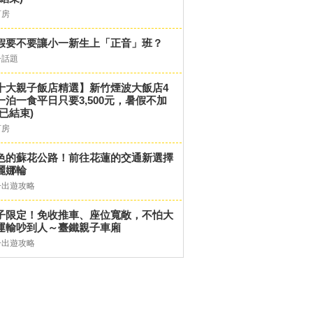
訂房
假要不要讓小一新生上「正音」班？
子話題
十大親子飯店精選】新竹煙波大飯店4
一泊一食平日只要3,500元，暑假不加
(已結束)
訂房
色的蘇花公路！前往花蓮的交通新選擇
麗娜輪
子出遊攻略
子限定！免收推車、座位寬敞，不怕大
運輸吵到人～臺鐵親子車廂
子出遊攻略