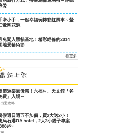
類的旅行方式！搭臺馬輪遊馬祖～靜聽
浪聲
手牽小手，一起幸福玩轉彩虹風車～鶯
三鶯陶花源
月兔闖入黑貓基地！精彩絕倫的2014
園地景藝術節
看更多
親節遊樂園優惠！六福村、天文館「爸
免費」入場～
子出遊攻略
暑假週日週五不加價，買2大送2小！
蘭烏石港OA hotel，2大2小親子專案
,888起~
訂房