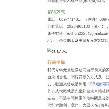
非基改自製木棉豆腐(單人份)30元
聯絡方式
電話：089-771481、（傳真）089-7
行動電話：0928-865180（陳
電子郵件：ruchan0223@gmail.co
地址：臺東縣太麻里鄉多良村2鄰15
行前準備
我們今年元旦連假連同自行前來的家
台東與台北，關於訂票的方式及一
友，歡迎來信或是利用「
FB粉絲專
的方式大概就是先坐到台東車站後轉
左右，不過中間轉乘等候時間及金崙
次行程順利，我們一大票人在3個月