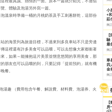
到這裡最真誠、熱情的一面。原本一篇就介紹完，不過似
導覽、體驗及泡湯另外寫一篇。
小
+
崙泡溫泉時準備一桶的月桃奶茶及手工刺蔥餅乾，這部份
莊
揪
【
驗
車站的海景列為旅遊目標，不過來到多良車站不只是旁邊
最
薪傳這裡還有許多美食可以品嚐，可以去想像大家都衝著
揪
前來，如果～能擁抱這片美景並愜意悠閒的享用美食，那
寒
程的朋友也可以品嚐的到，只要記得「提前預約」就有機
四
金
洋晚餐。
揪
崙泡湯趣 （費用包含午餐、解說費、材料費、泡湯券、火
【
房
(已