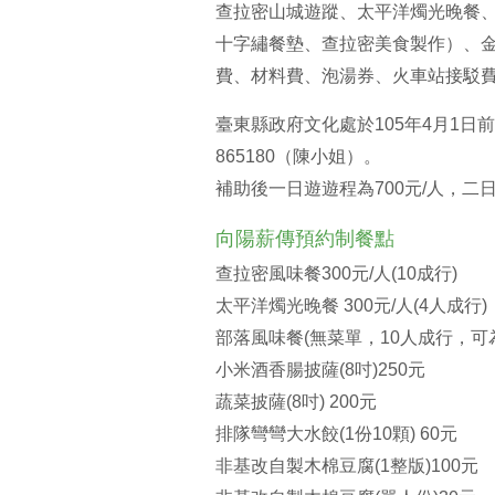
查拉密山城遊蹤、太平洋燭光晚餐、
十字繡餐墊、查拉密美食製作）、
費、材料費、泡湯券、火車站接駁
臺東縣政府文化處於105年4月1日前對
865180（陳小姐）。
補助後一日遊遊程為700元/人，二日
向陽薪傳預約制餐點
查拉密風味餐300元/人(10成行)
太平洋燭光晚餐 300元/人(4人成行)
部落風味餐(無菜單，10人成行，可
小米酒香腸披薩(8吋)250元
蔬菜披薩(8吋) 200元
排隊彎彎大水餃(1份10顆) 60元
非基改自製木棉豆腐(1整版)100元