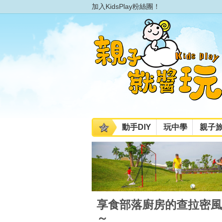
加入KidsPlay粉絲團！
動手DIY
玩中學
親子
享食部落廚房的查拉密風
～