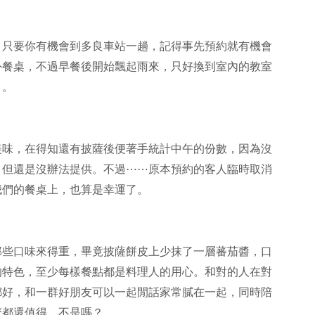
，只要你有機會到多良車站一趟，記得事先預約就有機會
外餐桌，不過早餐後開始飄起雨來，只好換到室內的教室
目。
美味，在得知還有披薩後便著手統計中午的份數，因為沒
，但還是沒辦法提供。不過⋯⋯原本預約的客人臨時取消
我們的餐桌上，也算是幸運了。
那些口味來得重，畢竟披薩餅皮上少抹了一層蕃茄醬，口
的特色，至少每樣餐點都是料理人的用心。和對的人在對
都好，和一群好朋友可以一起閒話家常膩在一起，同時陪
麼都還值得，不是嗎？