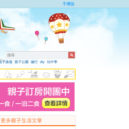
手機版
親子旅遊
親子公園
健行
diy
玩中學