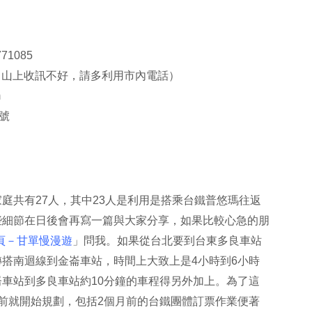
71085
小姐，山上收訊不好，請多利用市內電話）
m
號
庭共有27人，其中23人是利用是搭乘台鐵普悠瑪往返
些細節在日後會再寫一篇與大家分享，如果比較心急的朋
頁－甘單慢漫遊
」問我。如果從台北要到台東多良車站
搭南迴線到金崙車站，時間上大致上是4小時到6小時
車站到多良車站約10分鐘的車程得另外加上。為了這
前就開始規劃，包括2個月前的台鐵團體訂票作業便著