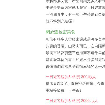
瞭解部落文化，希望能讓更多人看
乎光是美食內容就太豐富，只好將
一泊四食中，有一項下午茶是到金
就不特別介紹囉！
關於查拉密美食
相信有很多人曾經來過或是將多良
的賣的香腸、山豬肉而已，在向陽
最美車站及蔚藍三色海而不遠千里
是多麼幸福的事！如果不是參加遊
會像我們這樣享受這頓幸福的太平
一日遊遊程(4人成行) 800元/人
檜木豆腐DIY、查拉密烤雞餐、金
車站接駁費、下午茶）
二日遊遊程(4人成行) 2000元/人