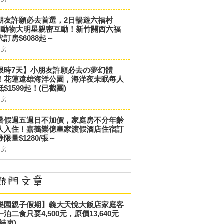
朋友許願必去首選，2日暢遊六福村
和動物大明星親密互動！新竹關西六福
代訂房$6088起～
訂房
限時7天】小朋友許願必去の夢幻體
！花蓮遠雄海洋公園，海洋夜未眠每人
低$1599起！(已截團)
訂房
暑假週五週日不加價，家庭房不分年齡
人入住！嘉義樂億皇家渡假酒店住宿訂
券限量$1280/張～
訂房
樂園親子假期】義大天悅大飯店家庭客
一泊二食只要4,500元，原價13,640元
結束)