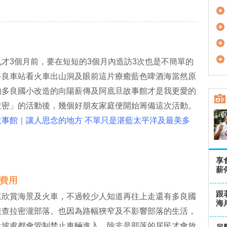
才3個月前，要在短短的3個月內造訪3次也是不簡單的
多良車站看火車出山洞及眼前這片療癒藍色啤酒海當然原
的多良國小改造的向陽薪傳及阿底旦故事館才是我更愛的
拉密」的活動後，幾個好朋友家庭便開始籌備這次活動。
事館｜讓人思念的地方 不單只是湛藍太平洋及最美多
享
薪
費用
跟
來欣賞海景及火車，不過較少人知道再往上走還有多良國
海
族查拉密瀧部落。也因為路幅狹窄及不影響部落的生活，
上坡處都會管制禁止車輛進入，除非是部落的居民才會放