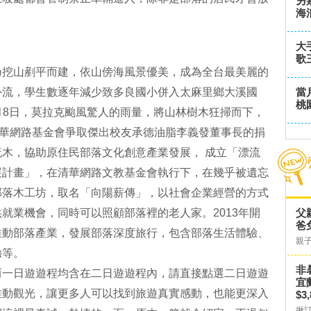
另
海
大
歌
乃挖山剷平而建，依山傍海風景優美，成為全台最美麗的
外流，學生數逐年減少致多良國小併入太麻里鄉大溪國
當
桃
8月8日，莫拉克颱風驚人的雨量，將山林樹木狂掃而下，
清華網路基金會爭取傑出校友承德油脂李義發董事長的捐
木，協助原住民部落文化創意產業發展， 成立「漂流
展計畫」，在清華網路文教基金會執行下，在幾乎被遺忘
部落木工坊，取名「向陽薪傳」，以社會企業經營的方式
就業機會，同時可以照顧部落裡的老人家。2013年開
父
爸
推動部落產業，發展部落深度旅行，包含部落生活體驗、
親
驗等。
非
而一日遊遊程均含在二日遊遊程內，請直接點選二日遊遊
宜
推動觀光，讓更多人可以找到旅遊真實感動，也能更深入
$3
揪