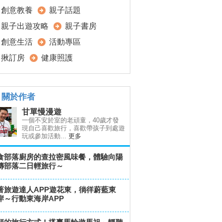
創意教養
親子話題
親子出遊攻略
親子書房
創意生活
活動專區
揪訂房
健康照護
關於作者
甘單慢漫遊
一個不安於室的老頑童，40歲才發
現自己喜歡旅行，喜歡帶孩子到處遊
玩或參加活動...
更多
食部落廚房的查拉密風味餐，體驗向陽
傳部落二日輕旅行～
著旅遊達人APP遊花東，徜徉蔚藍東
岸～行動東海岸APP