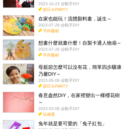
2023-10-23 @動手DIY
節日＆PARTY
在家也能玩！流體顏料畫，誕生～
2023-07-28 @動手DIY
手作藝術
想畫什麼就畫什麼！自製卡通人物扇～
2023-07-28 @動手DIY
手作藝術
母親節怎麼可以沒有花，簡單四步驟康
乃馨DIY～
2023-05-08 @動手DIY
節日＆PARTY
春意盎然DIY，在家裡變出一棵櫻花樹
～
2023-03-08 @動手DIY
玩佈置
兔年就是要可愛的「兔子紅包」