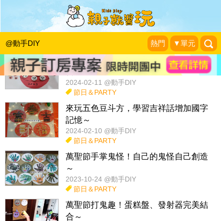
話題：
玩具diy
佈置改造
紅包袋diy
收納妙方diy
玩科學
@動手DIY
熱門
▼單元
從賞花燈、吃湯圓發想，邊做邊玩邊學
習～
2024-02-11 @動手DIY
節日＆PARTY
來玩五色豆斗方，學習吉祥話增加國字
記憶～
2024-02-10 @動手DIY
節日＆PARTY
萬聖節手掌鬼怪！自己的鬼怪自己創造
～
2023-10-24 @動手DIY
節日＆PARTY
萬聖節打鬼趣！蛋糕盤、發射器完美結
合～