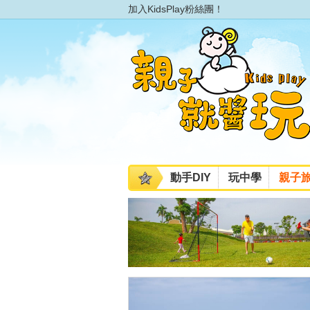
加入KidsPlay粉絲團！
動手DIY
玩中學
親子