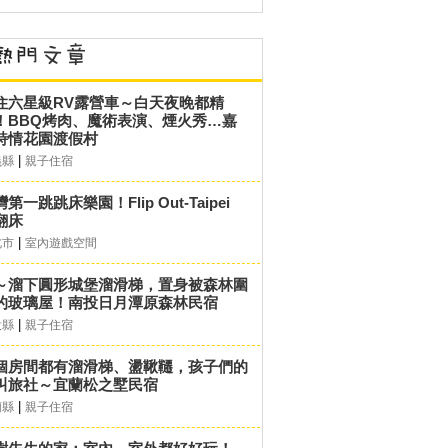
住六星級RV露營車～白天夜晚都精
！BBQ烤肉、魔術表演、煙火秀…嘉
詩情花園渡假村
|
義縣
親子住宿
第一跳跳床樂園！Flip Out-Taipei
翻床
|
北市
室內遊戲空間
～溜下圓形城堡溜滑梯，置身被森林圍
的玻璃屋！南投日月潭原森林民宿
|
投縣
親子住宿
個房間都有溜滑梯、盪鞦韆，孩子們的
叫旅社～宜蘭松之墅民宿
|
蘭縣
親子住宿