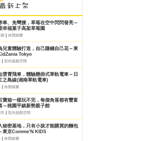
停車、免彎腰，草莓在空中閃閃發亮～
栗幸福菓子高架草莓園
|
栗縣
休閒娛樂
為兒童體驗打造，自己賺錢自己花～東
idZania Tokyo
|
外
室內遊戲空間
如雲霄飛車，體驗懸掛式單軌電車～日
江之島線(湘南單軌電車)
|
外
休閒娛樂
百寶箱一樣玩不完，每個角落都有豐富
喜～桃園平鎮新勢親子館
|
園市
室內遊戲空間
入秘密基地，只有小孩才能購買的麵包
東京Comme’N KIDS
|
外
休閒娛樂