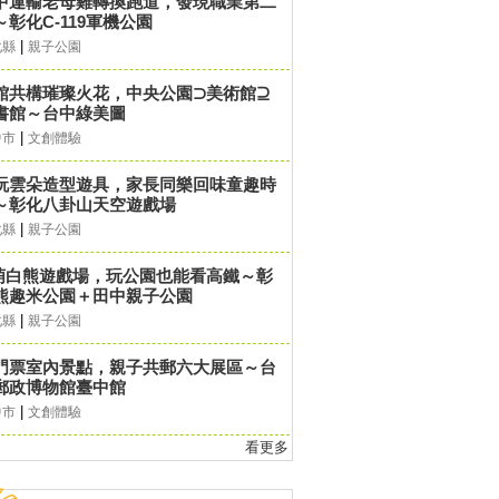
中運輸老母雞轉換跑道，發現職業第二
～彰化C-119軍機公園
|
化縣
親子公園
館共構璀璨火花，中央公園⊃美術館⊇
書館～台中綠美圖
|
中市
文創體驗
玩雲朵造型遊具，家長同樂回味童趣時
～彰化八卦山天空遊戲場
|
化縣
親子公園
萌白熊遊戲場，玩公園也能看高鐵～彰
熊趣米公園＋田中親子公園
|
化縣
親子公園
門票室內景點，親子共郵六大展區～台
郵政博物館臺中館
|
中市
文創體驗
看更多