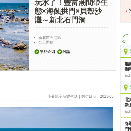
玩水了！豐富潮間帶生
態×海蝕拱門×貝殼沙
灘～新北石門洞
新北市石門區
全天開放
景點介紹
討論
無
咖啡
新
小菲親子玩樂生活 | 到訪日期：2023-03
北
新
新
春
門