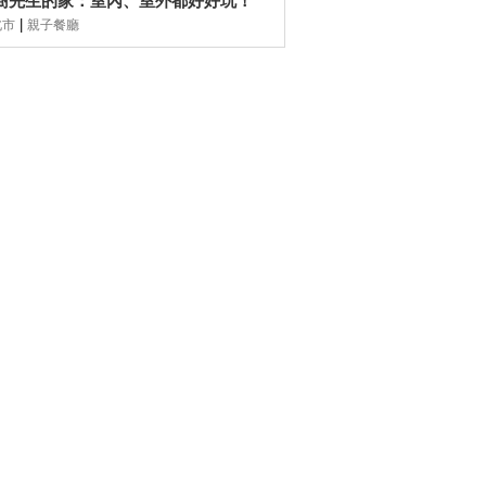
樹先生的家：室內、室外都好好玩！
|
北市
親子餐廳