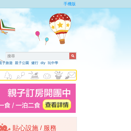
手機版
親子旅遊
親子公園
健行
diy
玩中學
貼心設施 / 服務