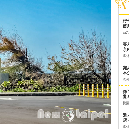
好
苗
苗
專
京K
國
宛
本
國
像
驚
桃
進
店～
國