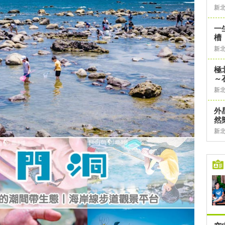
新
一
槽
新
極
～
新
外
然
新