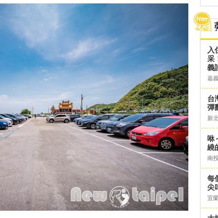
入
采
義
嘉
台灣
彈
新
咻
繞
南
每
尖
宜