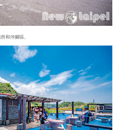
廁所和沖腳區。