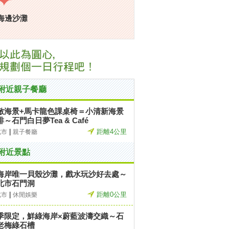
海邊沙灘
附近親子餐廳
敵海景+馬卡龍色課桌椅＝小清新海景
～石門白日夢Tea & Café
|
距離4公里
北市
親子餐廳
附近景點
海岸唯一貝殼沙灘，戲水玩沙好去處～
北市石門洞
|
距離0公里
北市
休閒娛樂
季限定，鮮綠海岸×蔚藍波濤交織～石
老梅綠石槽