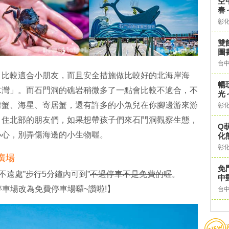
空
春
彰
雙
圖
台
，比較適合小朋友，而且安全措施做比較好的北海岸海
暢
水灣」。而石門洞的礁岩稍微多了一點會比較不適合，不
光
螃蟹、海星、寄居蟹，還有許多的小魚兒在你腳邊游來游
彰
。住北部的朋友們，如果想帶孩子們來石門洞觀察生態，
Q
小心，別弄傷海邊的小生物喔。
化
彰
廣場
免
不遠處”步行5分鐘內可到”
不過停車不是免費的喔
。
中
費停車場改為免費停車場囉~讚啦!】
台