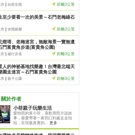
|
距離2公里
北市
自然生態
生至少要看一次的美景～石門老梅綠石
|
距離2公里
北市
休閒娛樂
北燈塔、老梅迷宮，無敵海景一覽無遺
石門富貴角步道(富貴角公園)
|
距離3公里
北市
健行步道
星人的神祕基地找樂趣！台灣最北端天
樂園走迷宮～石門富貴角公園
|
距離3公里
北市
親子公園
關於作者
小菲親子玩樂生活
愛拍照的黃小菲，喜歡用照片說故
事，最愛帶著一家四口到處走走拍
拍，呈現最真實的...
更多