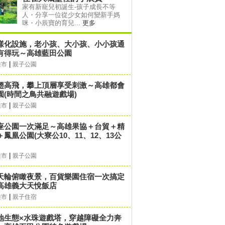
家有新寵兒初誕生-孩子成長不等
人・分享一位從少女如何變新手媽
咪・小辰寶的育兒...
更多
樣化設施，老小孩、大小孩、小小孩通
有得玩～高雄藍田公園
|
雄市
親子公園
翅高飛，攀上頂層享受刺激～高雄都會
園(時間之鳥共融遊戲場)
|
雄市
親子公園
座公園一次滿足～高雄果協＋台貿＋精
＋鳳凰公園(大寮公10、11、12、13公
|
雄市
親子公園
天輪俯瞰夜景，百貨樂園住宿一次搞定
高雄義大天悅飯店
|
雄市
親子住宿
地生態×水珠遊戲塔，穿越障礙全力奔