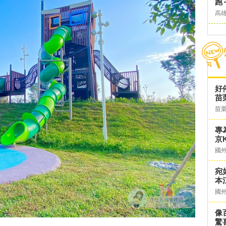
跑
高
好
苗
苗
專
京K
國
宛
本
國
像
驚