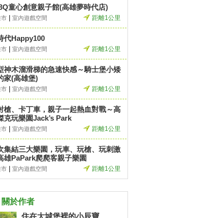
C3Q童心創意親子館(高雄夢時代店)
|
距離1公里
雄市
室內遊戲空間
代Happy100
|
距離1公里
雄市
室內遊戲空間
型神木溜滑梯的急速快感～騎士堡小矮
的家(高雄堡)
|
距離1公里
雄市
室內遊戲空間
射槍、卡丁車，親子一起熱血對戰～高
克玩樂園Jack’s Park
|
距離1公里
雄市
室內遊戲空間
次集結三大樂園，玩車、玩槍、玩刺激
高雄PaPark爬爬客親子樂園
|
距離1公里
雄市
室內遊戲空間
關於作者
住在大城堡裡的小辰寶