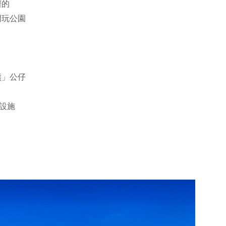
擠的
門玩公園
熊」公仔
健設施