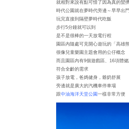
就相對來說有點可惜了因為真的蠻
時代公園就在夢時代旁邊～早早出
玩完直接到隔壁夢時代吃飯
步行5分鐘就可以到
是不是很棒的一天放電行程
園區內隨處可見開心遊玩的「高雄
很像兒童樂園主題會用的公仔概念
而且園區內有9個遊戲區、16項體
符合全齡的需求
孩子放電，爸媽健身，爺奶舒展
旁邊就是廣大的汽機車停車場
跟
中油海洋天堂公園
一樣非常方便