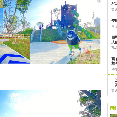
3
高
夢時
高
巨
人
高
雷
雄傑
高
一
～
高