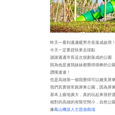
昨天一看到邁邁暖男市長落成啟用
今天一定要趕快來去採點
謝謝邁邁市長這次規劃落成的公園
因為他是連我妹妹都覺得很棒的公
讚嘆連連！
也是高雄第一個我覺得可以媲美屏
我們其實很常跑屏東公園，因為屏
基本上腹地廣大，真的玩起來很舒
相對的高雄的有限空間小，自然公
像
鳳山機器人主題遊戲場