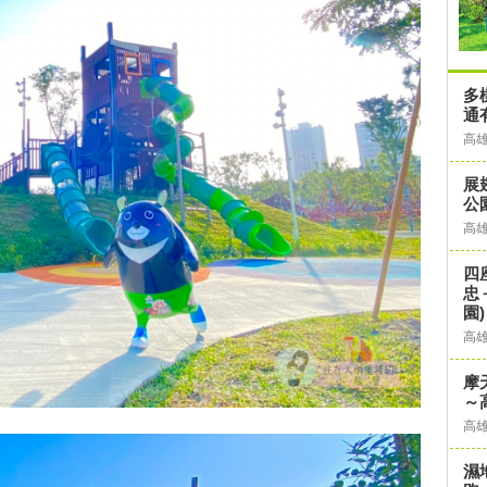
多
通
高
展
公
高
四
忠
園)
高
摩
～
高
濕