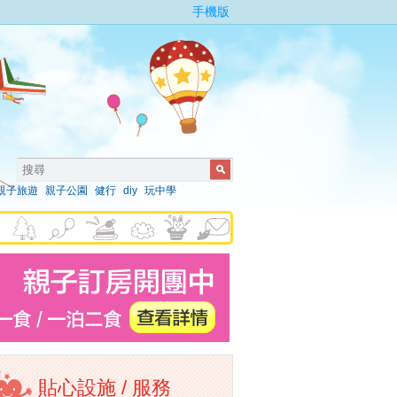
手機版
親子旅遊
親子公園
健行
diy
玩中學
貼心設施 / 服務