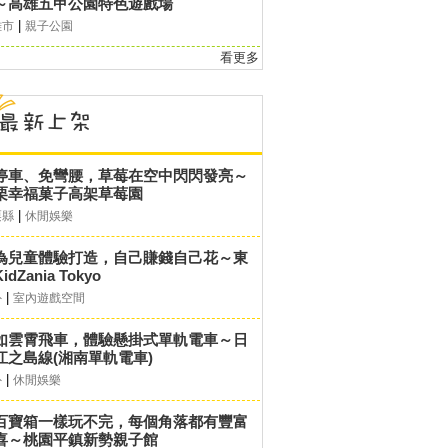
～高雄五甲公園特色遊戲場
|
雄市
親子公園
看更多
停車、免彎腰，草莓在空中閃閃發亮～
栗幸福菓子高架草莓園
|
栗縣
休閒娛樂
為兒童體驗打造，自己賺錢自己花～東
idZania Tokyo
|
外
室內遊戲空間
如雲霄飛車，體驗懸掛式單軌電車～日
江之島線(湘南單軌電車)
|
外
休閒娛樂
百寶箱一樣玩不完，每個角落都有豐富
喜～桃園平鎮新勢親子館