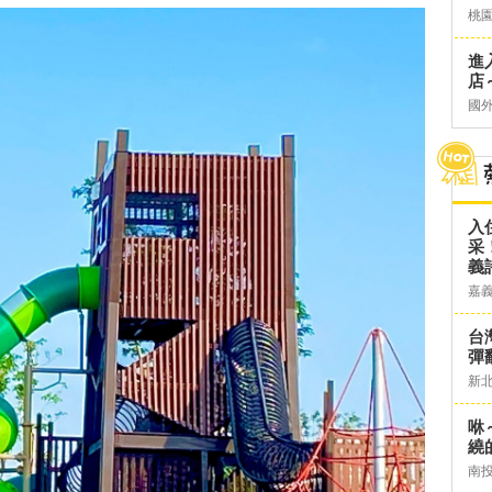
桃
進
店～
國
入
采
義
嘉
台灣
彈
新
咻
繞
南