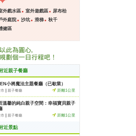
室外戲水區
室外遊戲區
尿布枱
戶外庭院
沙坑
滑梯
秋千
體健區
附近親子餐廳
PEN小將魔法主題餐廳（已歇業）
|
距離1公里
雄市
親子餐廳
而溫馨的純白親子空間：幸福寶貝親子
廳
|
距離1公里
雄市
親子餐廳
附近景點