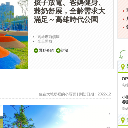
孩子放電、爸媽健身、
爺奶舒展，全齡需求大
滿足～高雄時代公園
高雄市前鎮區
全天開放
景點介紹
討論
O
高
住在大城堡裡的小辰寶 | 到訪日期：2022-12
小
餐
高