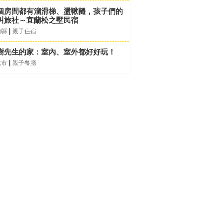
個房間都有溜滑梯、盪鞦韆，孩子們的
叫旅社～宜蘭松之墅民宿
|
蘭縣
親子住宿
樹先生的家：室內、室外都好好玩！
|
北市
親子餐廳