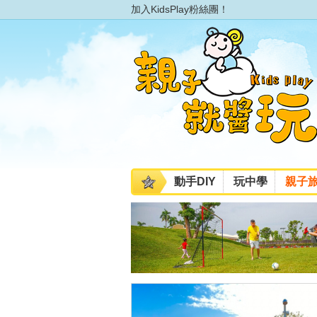
加入KidsPlay粉絲團！
動手DIY
玩中學
親子