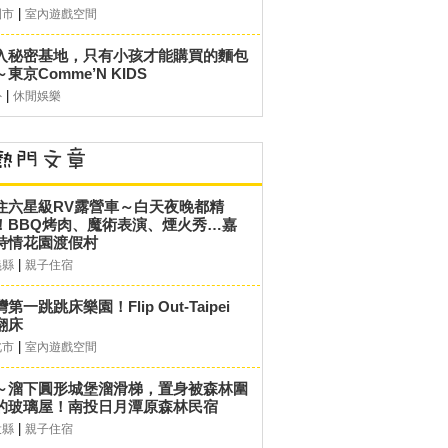
|
園市
室內遊戲空間
入秘密基地，只有小孩才能購買的麵包
東京Comme’N KIDS
|
外
休閒娛樂
住六星級RV露營車～白天夜晚都精
！BBQ烤肉、魔術表演、煙火秀…嘉
詩情花園渡假村
|
義縣
親子住宿
第一跳跳床樂園！Flip Out-Taipei
翻床
|
北市
室內遊戲空間
～溜下圓形城堡溜滑梯，置身被森林圍
的玻璃屋！南投日月潭原森林民宿
|
投縣
親子住宿