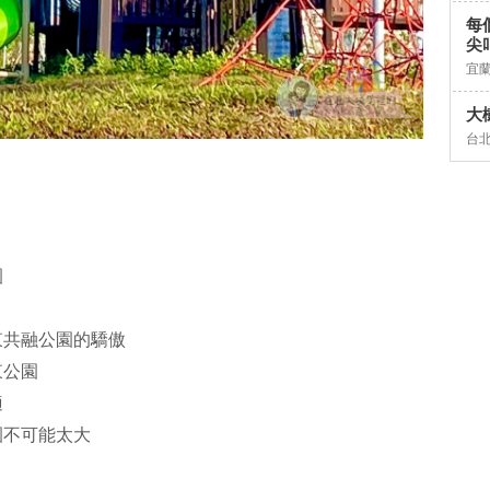
每
尖
宜
大
台
！
園
東共融公園的驕傲
東公園
適
園不可能太大