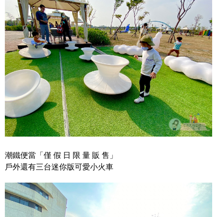
潮鐵便當「僅 假 日 限 量 販 售」
戶外還有三台迷你版可愛小火車