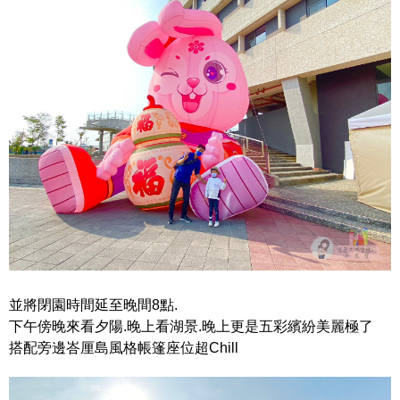
並將閉園時間延至晚間8點.
下午傍晚來看夕陽.晚上看湖景.晚上更是五彩繽紛美麗極了
搭配旁邊峇厘島風格帳篷座位超Chill