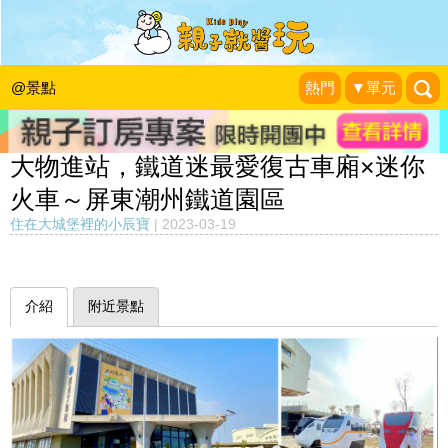
@景點
熱門
▼單元
大物進站，鐵道迷最愛復古車廂×迷你
火車～屏東潮州鐵道園區
住在大城堡裡的小辰寶
|
2023-03-19
介紹
附近景點